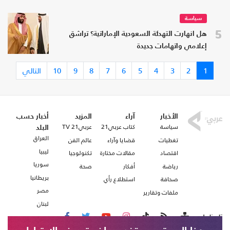
سياسة
5
هل انهارت التهدئة السعودية الإماراتية؟ تراشق
إعلامي واتهامات جديدة
1
2
3
4
5
6
7
8
9
10
التالي
الأخبار
آراء
المزيد
أخبار حسب
سياسة
كتاب عربي21
عربي21 TV
البلد
العراق
تغطيات
قضايا وآراء
عالم الفن
ليبيا
اقتصاد
مقالات مختارة
تكنولوجيا
سوريا
رياضة
أفكار
صحة
بريطانيا
صحافة
استطلاع رأي
مصر
ملفات وتقارير
لبنان
تابعنا على