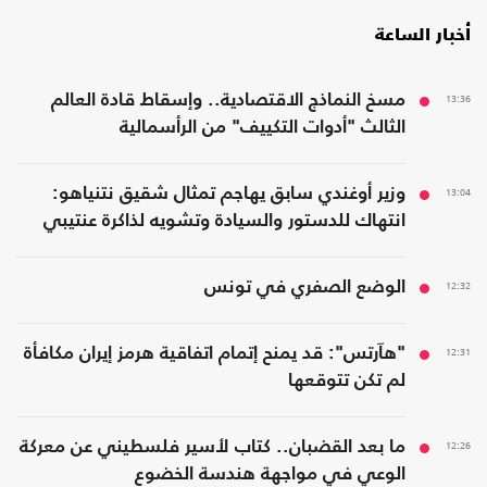
أخبار الساعة
13:36
مسخ النماذج الاقتصادية.. وإسقاط قادة العالم
الثالث "أدوات التكييف" من الرأسمالية
13:04
وزير أوغندي سابق يهاجم تمثال شقيق نتنياهو:
انتهاك للدستور والسيادة وتشويه لذاكرة عنتيبي
12:32
الوضع الصفري في تونس
12:31
"هآرتس": قد يمنح إتمام اتفاقية هرمز إيران مكافأة
لم تكن تتوقعها
12:26
ما بعد القضبان.. كتاب لأسير فلسطيني عن معركة
الوعي في مواجهة هندسة الخضوع