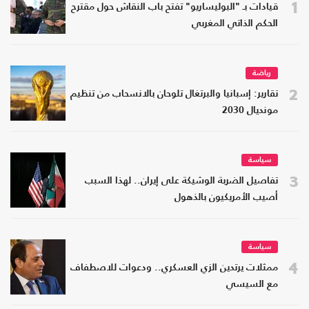
1
قيادات بـ "البوليساريو" تفتح باب النقاش حول مقترح
الحكم الذاتي المغربي
رياضة
2
تقارير: إسبانيا والبرتغال تلوحان بالانسحاب من تنظيم
مونديال 2030
سياسة
3
تفاصيل الضربة الوشيكة على إيران.. لهذا السبب
أصيب الأمريكيون بالذهول
سياسة
4
ممثلات يرتدين الزي العسكري.. ودعوات للاصطفاف
مع السيسي