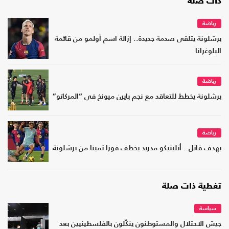
ذات صلة
رياضة
برشلونة يتلقى صدمة جديدة.. إزالة اسم أولمو من قائمة
البلوغرانا
رياضة
برشلونة يخطط للتعاقد مع نجم بايرن ميونخ في “المركاتو”
رياضة
بهدف قاتل.. أتليتيكو مدريد يخطف فوزا ثمينا من برشلونة
تغطية ذات صلة
سياسة
جيش الاحتلال والمستوطنون ينكّلون بالفلسطينيين بعد