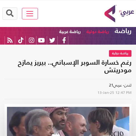
رياضة
رياضة دولية
رياضة عربية
رياضة دولية
رغم خسارة السوبر الإسباني.. بيريز يمازح
مودريتش
لندن- عربي21
13-Jan-25
12:47 PM