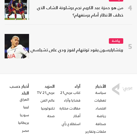
4
من هو حمزة عبد الكريم نجم برشلونة الشاب الذي
خطف الأنظار أمام برمنغهام؟
رياضة
5
ريتشارليسون يقود توتنهام لفوز ودي على تشيلسي
الأخبار
آراء
المزيد
أخبار حسب
سياسة
كتاب عربي21
عربي21 TV
البلد
العراق
تغطيات
قضايا وآراء
عالم الفن
ليبيا
اقتصاد
مقالات مختارة
تكنولوجيا
سوريا
رياضة
أفكار
صحة
بريطانيا
صحافة
استطلاع رأي
مصر
ملفات وتقارير