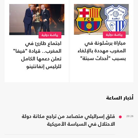
رياضة دولية
رياضة دولية
مباراة برشلونة في
اجتماع طارئ في
المغرب مهددة بالإلغاء
المغرب.. قيادة "فيفا"
بسبب "أحداث سبتة"
تعلن دعمها الكامل
للرئيس إنفانتينو
أخبار الساعة
20:26
قلق إسرائيلي متصاعد من تراجع مكانة دولة
الاحتلال في السياسة الأمريكية