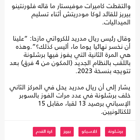
والتقطت كاميرات موفيستار ما قاله فلورنتينو
بيريز للقائد لوكا مودريتش أثناء تسليم
الميداليات.
وقال رئيس ريال مدريد للكرواتي مازحا: “علينا
أن نخسر نهائيا يوما ما، أليس كذلك؟”.وهذه
هي المرة الثانية التي يفوز فيها برشلونة
باللقب بالنظام الجديد (المكون من 4 فرق) بعد
تتويجه بنسخة 2023.
يشار إلى أن ريال مدريد يحل في المركز الثاني
خلف برشلونة في عدد مرات الفوز بالسوبر
الإسباني برصيد 13 لقبا، مقابل 15
للكتالونيين.
برشلونة
كلاسيكو
بيريز
كرة القدم