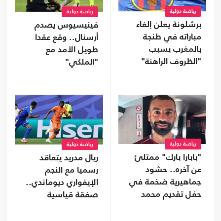
رياضة دولية
رياضة دولية
برشلونة يعلن إلغاء
فينيسيوس يصدم
مباراته في طنجة
أرسنال.. وقع عقدا
بالمغرب بسبب
طويل الأمد مع
"الظروف الراهنة"
"الملكي"
رياضة دولية
رياضة دولية
"بابارا بارك" ممتلئ
ريال مدريد يتعاقد
عن آخره.. حشود
رسميا مع النجم
جماهيرية ضخمة في
الإيفواري ديوماندي..
حفل تقديم محمد
صفقة قياسية
صلاح (شاهد)