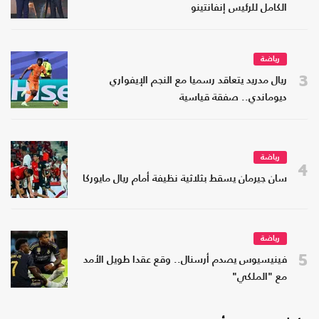
الكامل للرئيس إنفانتينو
رياضة
3
ريال مدريد يتعاقد رسميا مع النجم الإيفواري
ديوماندي.. صفقة قياسية
رياضة
4
سان جيرمان يسقط بثلاثية نظيفة أمام ريال مايوركا
رياضة
5
فينيسيوس يصدم أرسنال.. وقع عقدا طويل الأمد
مع "الملكي"