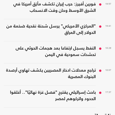
19:57
فورين أفيرز: حرب إيران تكشف مأزق أمريكا في
الشرق الأوسط وحان وقت الانسحاب
19:41
"المركزي الأمريكي" يرسل شحنة نقدية ضخمة من
الدولار إلى العراق
18:29
النفط يسجل ارتفاعا بعد هجمات الحوثي على
تحشدات سعودية في اليمن
18:07
تراجع معدلات ادخار المصريين يكشف تهاوي أرصدة
البنوك المصرية
17:37
باحث إسرائيلي يقترح "فصل غزة نهائيًا".. أغلقوا
الحدود واتركوهم لمصر