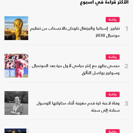
الأكثر قراءة في أسبوع
رياضة
1
تقارير: إسبانيا والبرتغال تلوحان بالانسحاب من تنظيم
مونديال 2030
رياضة
2
ميسي يظهر مع إنتر ميامي لأول مرة بعد المونديال..
وسواريز يواصل التألق
رياضة
3
وفاة لاعبة كرة قدم مغربية أثناء محاولتها الوصول
سباحة إلى سبتة
رياضة