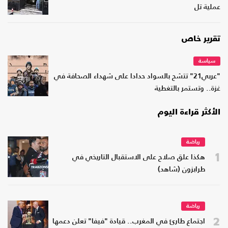
عملية تل
تقرير خاص
سياسة
"عربي21" تتشح بالسواد حدادا على شهداء الصحافة في
غزة.. وتستمر بالتغطية
الأكثر قراءة اليوم
رياضة
1
هكذا علق صلاح على الاستقبال التاريخي في
طرابزون (شاهد)
رياضة
2
اجتماع طارئ في المغرب.. قيادة "فيفا" تعلن دعمها