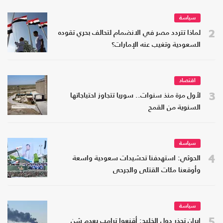
سياسة
2
لماذا تتردد مصر في الانضمام لتحالف بحري تقوده
السعودية وتغيب عنه الإمارات؟
اقتصاد
3
لأول مرة منذ سنوات.. سوريا تتجاوز احتياجاتها
السنوية من القمح
سياسة
4
الحوثي: استهدفنا تحشيدات سعودية واسعة
وأوقعنا مئات القتلى والجرحى
سياسة
5
إيران تحذر دول الخليج: أقنعوا ترامب بعدم شن