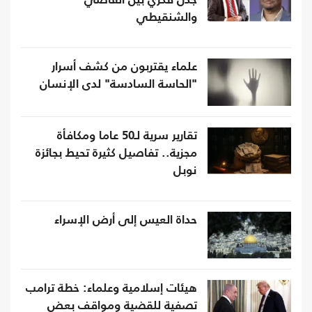
جدل فكري بين القاضي
والشنقيطي
علماء يقتربون من كشف أسرار
"الحاسة السادسة" لدى الإنسان
تقارير سرية لـ50 عاما ومكافأة
مجزية.. تفاصيل كثيرة تحيط بجائزة
نوبل
حداة العيس إلى أرض الإسراء
هيئات إسلامية وعلماء: خطة ترامب
تصفية للقضية ومواقف بعض