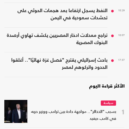
18:29
النفط يسجل ارتفاعا بعد هجمات الحوثي على
تحشدات سعودية في اليمن
18:07
تراجع معدلات ادخار المصريين يكشف تهاوي أرصدة
البنوك المصرية
17:37
باحث إسرائيلي يقترح "فصل غزة نهائيًا".. أغلقوا
الحدود واتركوهم لمصر
الأكثر قراءة اليوم
سياسة
1
بسبب "الذخائر".. مواجهة حادة بين ترامب ووزير حربه
في كامب ديفيد