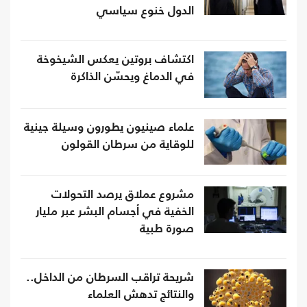
الدول خنوع سياسي
اكتشاف بروتين يعكس الشيخوخة
في الدماغ ويحسّن الذاكرة
علماء صينيون يطورون وسيلة جينية
للوقاية من سرطان القولون
مشروع عملاق يرصد التحولات
الخفية في أجسام البشر عبر مليار
صورة طبية
شريحة تراقب السرطان من الداخل..
والنتائج تدهش العلماء