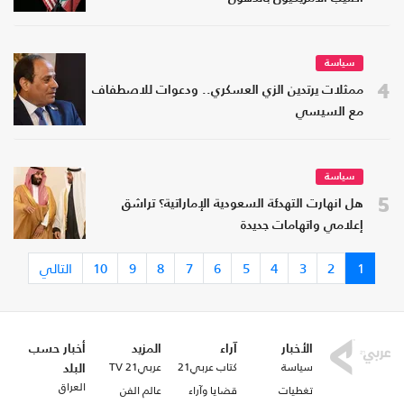
سياسة
4
ممثلات يرتدين الزي العسكري.. ودعوات للاصطفاف
مع السيسي
سياسة
5
هل انهارت التهدئة السعودية الإماراتية؟ تراشق
إعلامي واتهامات جديدة
1
2
3
4
5
6
7
8
9
10
التالي
الأخبار
آراء
المزيد
أخبار حسب
سياسة
كتاب عربي21
عربي21 TV
البلد
العراق
تغطيات
قضايا وآراء
عالم الفن