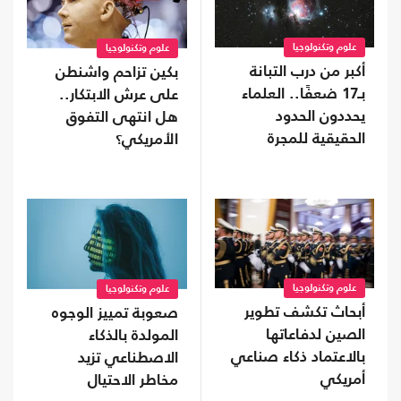
علوم وتكنولوجيا
علوم وتكنولوجيا
أكبر من درب التبانة
بكين تزاحم واشنطن
بـ17 ضعفًا.. العلماء
على عرش الابتكار..
يحددون الحدود
هل انتهى التفوق
الحقيقية للمجرة
الأمريكي؟
العملاقة IC 1101
علوم وتكنولوجيا
علوم وتكنولوجيا
أبحاث تكشف تطوير
صعوبة تمييز الوجوه
الصين لدفاعاتها
المولدة بالذكاء
بالاعتماد ذكاء صناعي
الاصطناعي تزيد
أمريكي
مخاطر الاحتيال