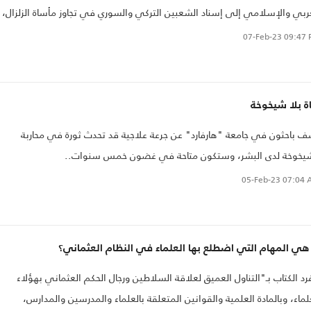
ربي والإسلامي إلى إسناد الشعبين التركي والسوري في تجاوز مأساة الزلزال،
قيام بما يلزم من أجل الحد من التداعيات الكارثية التي من شأنها أن تأتي على
07-Feb-23
09:47 
ف الأرواح البشرية.
ة بلا شيخوخة
 باحثون في جامعة "هارفارد" عن جرعة علاجية قد تحدث ثورة في محاربة
شيخوخة لدى البشر، وستكون متاحة في غضون خمس سنوات..
05-Feb-23
07:04 
هي المهام التي اضطلع بها العلماء في النظام العثماني؟
رد الكتاب بـ"التناول العميق لعلاقة السلاطين ورجال الحكم العثماني بهؤلاء
لماء، وبالمادة العلمية والقوانين المتعلقة بالعلماء والمدرسين والمدارس،