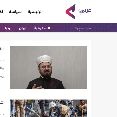
(current)
الرئيسية
سياسة
اق
مواضيع رائجة
السعودية
إيران
تركيا
القره داغ
دعا
وال
PM
شخ
دعت