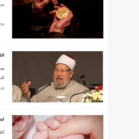
منذ
PM
الق
هذه
الس
الد
AM
الو
كيف
أظه