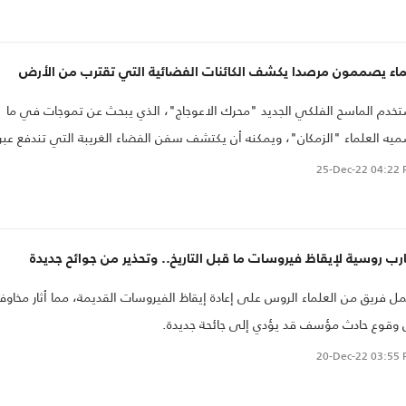
ماء يصممون مرصدا يكشف الكائنات الفضائية التي تقترب من الأرض
خدم الماسح الفلكي الجديد "محرك الاعوجاج"، الذي يبحث عن تموجات في ما
يه العلماء "الزمكان"، ويمكنه أن يكتشف سفن الفضاء الغريبة التي تندفع عبر
ة درب التبانة..
25-Dec-22
04:22 
رب روسية لإيقاظ فيروسات ما قبل التاريخ.. وتحذير من جوائح جديدة
ل فريق من العلماء الروس على إعادة إيقاظ الفيروسات القديمة، مما أثار مخاو
وقوع حادث مؤسف قد يؤدي إلى جائحة جديدة.
20-Dec-22
03:55 