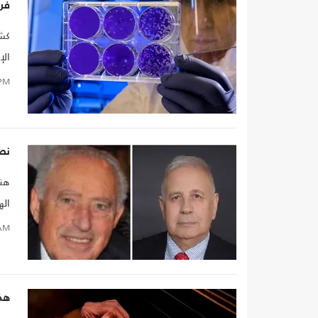
فري
كشف
الإ
PM
نصر
هنا
اله
اله
AM
منه
هذه