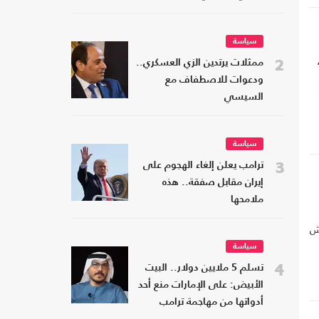
سياسة
2
ممثلات يرتدين الزي العسكري..
ودعوات للاصطفاف مع
السيسي
سياسة
3
ترامب يعلن إلغاء الهجوم على
إيران مقابل صفقة.. هذه
ملامحها
يش
سياسة
4
تسلم 5 ملايين دولار.. البيت
الأبيض: على الإمارات منع أحد
أدواتها من مهاجمة ترامب