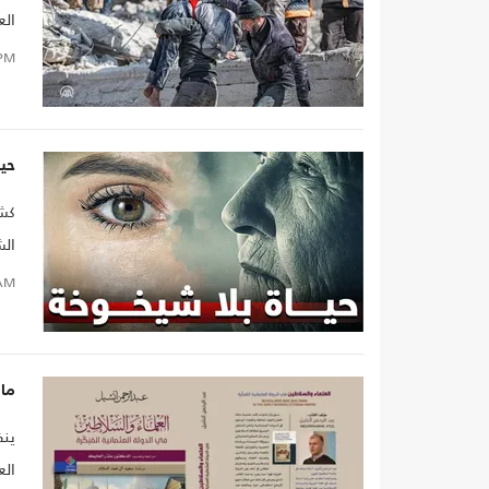
الع
وال
PM
آلا
حيا
كشف
ال
AM
ما 
ينف
الع