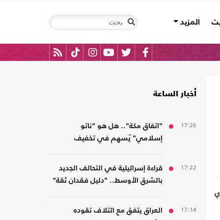
يت
المزيد
أخبار الساعة
17:26
"اتفاق مكة".. هل هو "ناتو
إسلامي" يُسهم في تخفيف
الضغوط على أمريكا؟
17:22
قراءة إسرائيلية في التحالف الجديد
بالشرق الأوسط.. "دليل فقدان ثقة"
ي
17:14
العراق يتفق مع ائتلاف تقوده