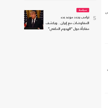
سياسة
س
5
ترامب يحدد موعد بدء
المفاوضات مع إيران.. ويكشف
مفاجأة حول "الهجوم الملغي"
ة