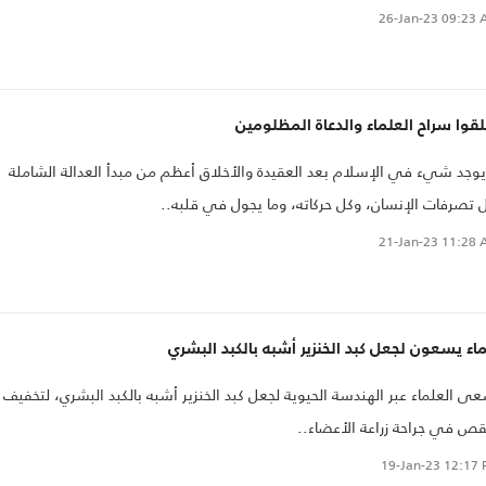
وتصنيف العلماء ودرجاتهم وتنظيماتهم، وتحليل انعكاس كل ذلك على الدولة
26-Jan-23
09:23 
تية"..
قوا سراح العلماء والدعاة المظلومين
يوجد شيء في الإسلام بعد العقيدة والأخلاق أعظم من مبدأ العدالة الشاملة
 تصرفات الإنسان، وكل حركاته، وما يجول في قلبه..
21-Jan-23
11:28 
اء يسعون لجعل كبد الخنزير أشبه بالكبد البشري
ى العلماء عبر الهندسة الحيوية لجعل كبد الخنزير أشبه بالكبد البشري، لتخفيف
قص في جراحة زراعة الأعضاء..
19-Jan-23
12:17 