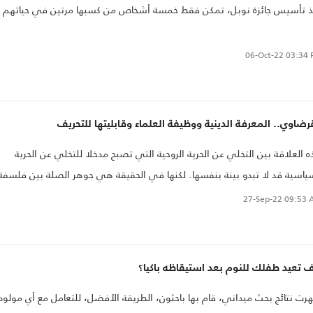
 تأسيس جائزة نوبل، تمكن فقط خمسة أشخاص من كسبها مرتين في حياتهم
06-Oct-22
03:34 
رضاوي.. المعرفة الدينية ووظيفة العلماء وقابليتها للتحريف
 العلاقة بين التخلي عن الحرية الروحية التي تصبح مدخلا للتخلي عن الحرية
ياسية قد لا تبدو بينة بنفسها. لكنها في الحقيقة هي جوهر الصلة بين فلسفة
ين وفلسفة التاريخ. والوسيط بينهما هو نوع من الانتقال اللاواعي من قبول
27-Sep-22
09:53 
ساطة بين المؤمن وربه إلى قبولها بين المواطن وحاكمه.
 تعيد طفلك للنوم بعد استيقاظه باكيا؟
رت نتائج بحث ميداني، قام بها باحثون، الطريقة الأفضل، للتعامل مع أي مولود