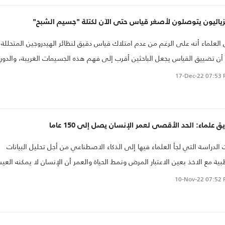
زيائيون يتوصلون لأصغر قياس حتى الآن لكتلة "جسيم الشبح"
 العلماء أنه على الرغم من عدم امتلاك قياس دقيق لنظائر الهيدروجين المتحللة،
 أن تضييق القياس يجعل الباحثين أقرب إلى فهم هذه الجسيمات الغريبة، والدور
ي تلعبه في الكون، وتأثيرها على نظريات الفيزياء الحالية.
17-Dec-22
07:53 
ق علماء: الحد الأقصى لعمر الإنسان يصل إلى 150 عاما
 الدراسة التي لجأ العلماء فيها إلى الذكاء الاصطناعي من أجل تحليل البيانات
بية مع الاخذ بعين الاعتبار المرض ونمط الحياة والعمر أن الإنسان لا يمكنه الع
ن 150 عاما.
10-Nov-22
07:52 