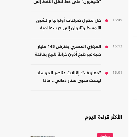
"شيفرون" على خط لنقل النفط إلى
موانئ سوريا والأردن
16:45
هل تتحول صراعات أوكرانيا والشرق
الأوسط وتايوان إلى حرب عالمية
واحدة؟
16:12
المركزي المصري يقترض 145 مليار
جنيه عبر طرح أذون خزانة للبيع بفائدة
مرتفعة
16:01
"معاريف": إقالات عناصر الموساد
ليست سوى ستار دخاني.. ماذا
يحدث؟
الأكثر قراءة اليوم
سياسة