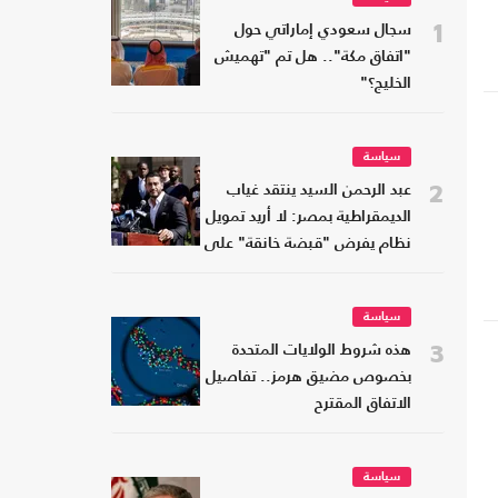
1
سجال سعودي إماراتي حول
"اتفاق مكة".. هل تم "تهميش
الخليج؟"
سياسة
2
عبد الرحمن السيد ينتقد غياب
الديمقراطية بمصر: لا أريد تمويل
نظام يفرض "قبضة خانقة" على
شعبه
سياسة
3
هذه شروط الولايات المتحدة
بخصوص مضيق هرمز.. تفاصيل
الاتفاق المقترح
سياسة