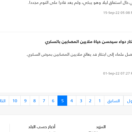
حال استفاق ليلا وهو يبكي، ولم يعد قادرا على النوم مجددا.
15-Sep-22
05:08 
كار دواء سيحسن حياة ملايين المصابين بالسكري
ل علماء إلى ابتكار قد يعالج ملايين المصابين بمرض السكري.
01-Sep-22
07:27 
ول
السابق
1
2
3
4
5
6
7
8
9
10
التا
المزيد
أخبار حسب البلد