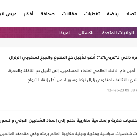
تصاد
رياضة
تغطيات
مقالات
صحافة
أفكار
عربي لا
الولايات المتحدة
باكستان
امريكا
ي لـ"عربي21": أدعو لتأجيل حج التطوع والتبرع لمنكوبي الزلزال
 أمين عام الاتحاد العالمي لعلماء المسلمين، إلى تأجيل حج النافلة والعمرة،
تبرع بالتكاليف لمنكوبي زلزال تركيا وسوريا، من أجل إنقاذ الأرواح.
12-Feb-23
09:38 
صيات فكرية وإسلامية مغاربية تدعو إلى إسناد الشعبين التركي والسور
 شخصيات سياسية وفكرية ودينية مغاربية العالم برمته وفي مقدمته العالمين