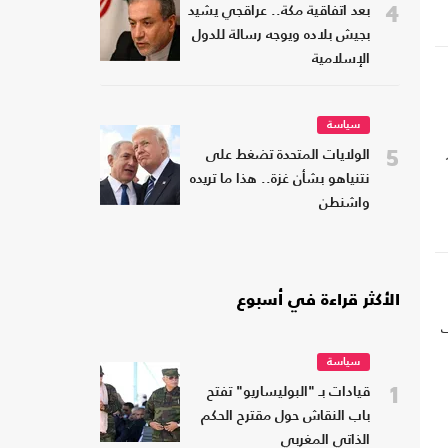
4
بعد اتفاقية مكة.. عراقجي يشيد
بجيش بلاده ويوجه رسالة للدول
الإسلامية
سياسة
5
الولايات المتحدة تضغط على
نتنياهو بشأن غزة.. هذا ما تريده
واشنطن
الأكثر قراءة في أسبوع
ف
سياسة
1
قيادات بـ "البوليساريو" تفتح
باب النقاش حول مقترح الحكم
الذاتي المغربي