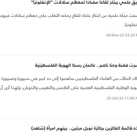
ق علمي يبتكر لقاحا مضادا لمعظم سلالات "الإنفلونزا"
ت مجلة علمية عن ابتكار علماء للقاح يمكنه التغلب على معظم سلالات فيرو
نفلونزا.
04-Nov-22
03:32 
ت فضة وحنا ناصر.. عالمان رسخا الهوية الفلسطينية
ك المئات من العلماء الفلسطينيين ساهموا إلى حد كبير في سيرورة وصيرورة
وية الوطنية الفلسطينية العصية على الطمس والتغييب والذوبان، ولهذا أرى أن
وية ليست بخطر مع استمرار نتاجات الشعب الفلسطيني وتطورها، وفي المقدم
25-Oct-22
11:06 
ا العلم..
 قائمة الفائزين بجائزة نوبل مرتين.. بينهم امرأة (شاهد)