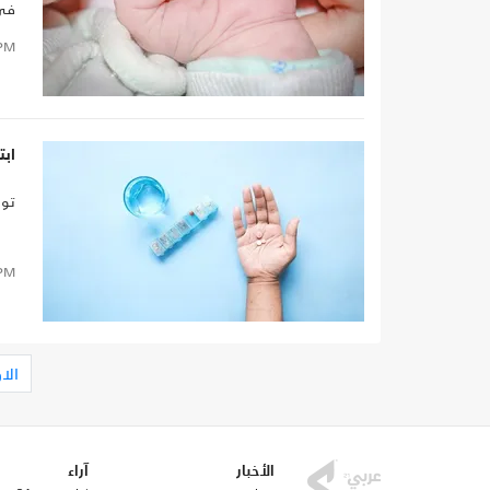
في 
PM
ابت
توص
PM
الا
الأخبار
آراء