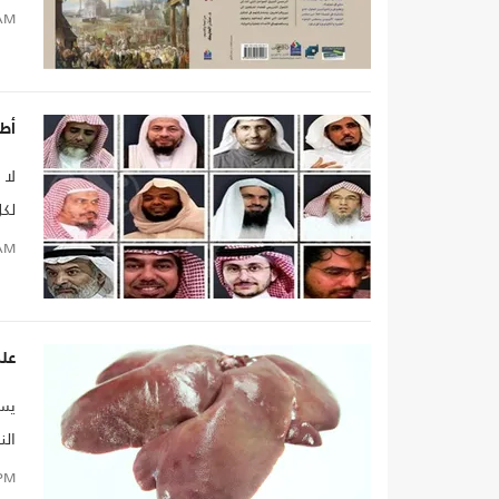
AM
الف
أطل
لا 
لكل
AM
علم
يسع
الن
PM