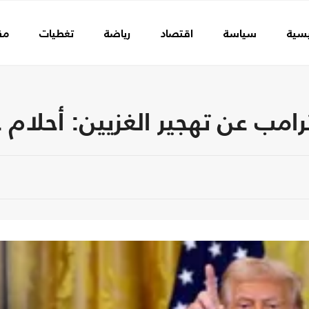
يسية
سياسة
اقتصاد
رياضة
تغطيات
مق
امب عن تهجير الغزيين: أحلام