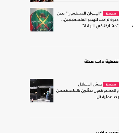
"الإخوان المسلمون" تدين
سياسة
دعوة ترامب لتهجير الفلسطينيين..
"مشاركة في الإبادة"
تغطية ذات صلة
جيش الاحتلال
سياسة
والمستوطنون ينكّلون بالفلسطينيين
بعد عملية تل
تقرير خاص