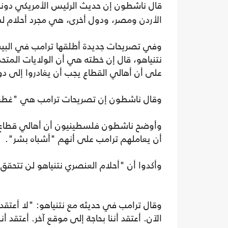
قال ناشطون إن حديث الرئيس الأمريكي دونا
الأردن ومصر، ودول أخرى، هي مجرد أحلام 
وفي تصريحات جديدة أطلقها ترامب في البيت 
نتنياهو، قال إن خطته هي أن الولايات الم
على أن أهالي القطاع يجب أن يغادروا إلى دو
وقال ناشطون إن تصريحات ترامب هي "غطرسة
وأوضح ناشطون فلسطينيون أن أهالي قطاع 
أن يعاملهم ترامب على أنهم "أشباه بشر".
وأكدوا أن "أحلام العنصري نتنياهو لن تتحقق"
وقال ترامب في حديثه مع نتنياهو: "لا أعتقد
الآن. أعتقد أننا بحاجة إلى موقع آخر. أعتقد 