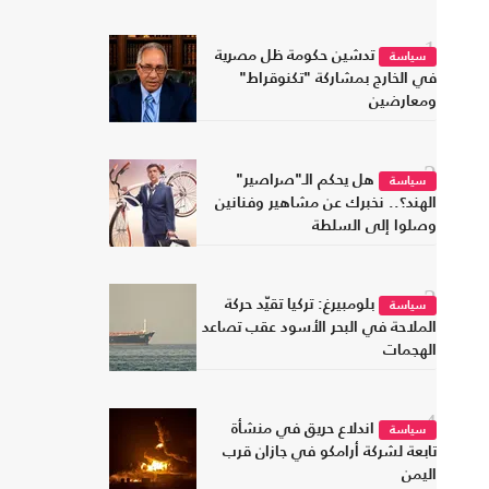
1
تدشين حكومة ظل مصرية
سياسة
في الخارج بمشاركة "تكنوقراط"
ومعارضين
2
هل يحكم الـ"صراصير"
سياسة
الهند؟.. نخبرك عن مشاهير وفنانين
وصلوا إلى السلطة
3
بلومبيرغ: تركيا تقيّد حركة
سياسة
الملاحة في البحر الأسود عقب تصاعد
الهجمات
4
اندلاع حريق في منشأة
سياسة
تابعة لشركة أرامكو في جازان قرب
اليمن