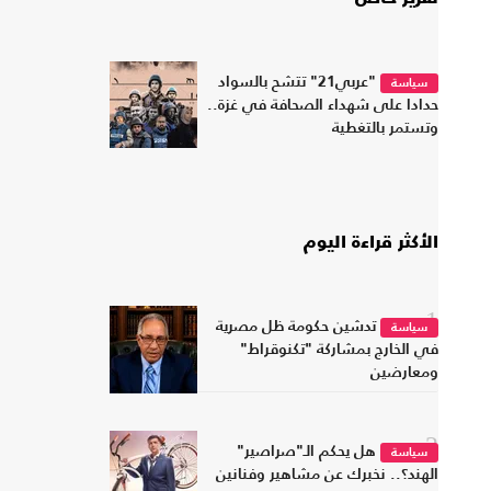
"عربي21" تتشح بالسواد
سياسة
حدادا على شهداء الصحافة في غزة..
وتستمر بالتغطية
الأكثر قراءة اليوم
1
تدشين حكومة ظل مصرية
سياسة
في الخارج بمشاركة "تكنوقراط"
ومعارضين
2
هل يحكم الـ"صراصير"
سياسة
الهند؟.. نخبرك عن مشاهير وفنانين