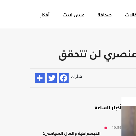
الات
صحافة
عربي لايت
أفكار
عالم الفن
 عنصري لن تتحقق
شارك
أخبار الساعة
10:59
الديمقراطية والمال السياسي: