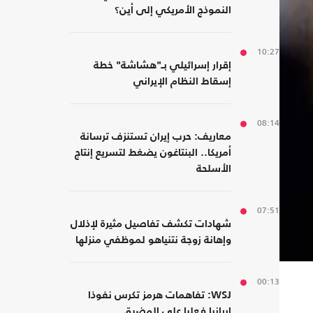
النموذج الأمريكي إلى أين؟
10:27
إقرار إسرائيلي بـ"هشاشة" خطة
إسقاط النظام الإيراني
08:14
معاريف: حرب إيران تستنزف ترسانة
أمريكا.. البنتاغون يضغط لتسريع إنتاج
الأسلحة
07:51
شهادات تكشف تفاصيل مثيرة لإذلال
وإهانة زوجة نتنياهو لموظفي منزلها
00:13
WSJ: تفاهمات هرمز تكرس نفوذا
إيرانيا فعليا على المضيق