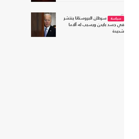
5
سرطان البروستاتا ينتشر
سياسة
في جسد بايدن ويسبب له آلاما
شديدة