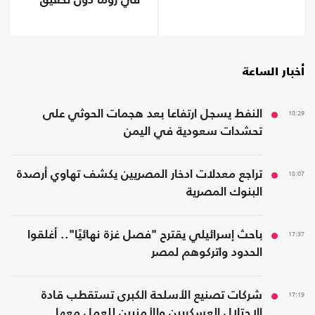
في روما دون تحقيق
تقدم
أخبار الساعة
18:29
النفط يسجل ارتفاعا بعد هجمات الحوثي على
تحشدات سعودية في اليمن
18:07
تراجع معدلات ادخار المصريين يكشف تهاوي أرصدة
البنوك المصرية
17:37
باحث إسرائيلي يقترح "فصل غزة نهائيًا".. أغلقوا
الحدود واتركوهم لمصر
17:19
شركات تصنيع الأسلحة الكبرى تستقطب قادة
الاحتلال العسكريين والأمنيين للعمل معها