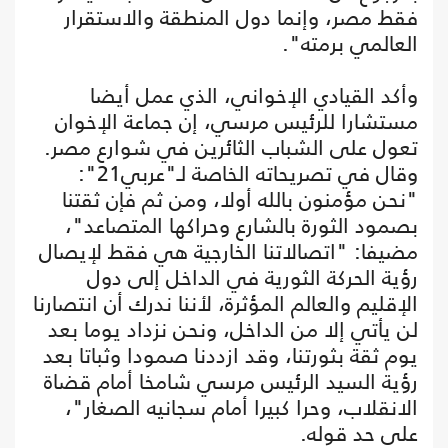
فقط مصر، وإنما دول المنطقة والاستقرار
العالمي برمته".
وأكد القيادي الإخواني، الذي عمل أيضا
مستشارا للرئيس مرسي، إن جماعة الإخوان
تعول على الشباب الثائرين في شوارع مصر.
وقال في تصريحاته الخاصة لـ"عربي21":
"نحن مؤمنون بالله أولا، ومن ثم فإن ثقتنا
بصمود الثورة بالشارع وحراكها المتصاعد"،
مضيفا: "اتصالاتنا الخارجية هي فقط لإيصال
رؤية الحركة الثورية في الداخل إلى دول
الإقليم والعالم المؤثرة، لأننا ندرك أن انتصارنا
لن يأتي إلا من الداخل، ونحن نزداد يوما بعد
يوم ثقة بثورتنا، وقد ازددنا صمودا وثباتا بعد
رؤية السيد الرئيس مرسي شامخا أمام قضاة
الانقلاب، وحرا كبيرا أمام سجانيه الصغار"،
على حد قوله.