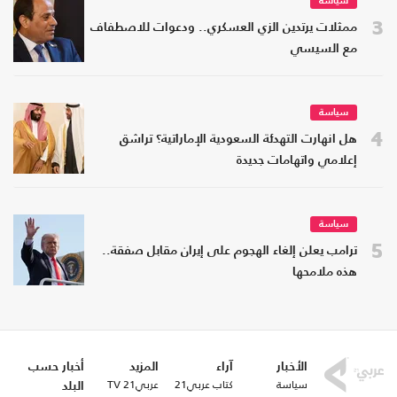
سياسة
3
ممثلات يرتدين الزي العسكري.. ودعوات للاصطفاف
مع السيسي
سياسة
4
هل انهارت التهدئة السعودية الإماراتية؟ تراشق
إعلامي واتهامات جديدة
سياسة
5
ترامب يعلن إلغاء الهجوم على إيران مقابل صفقة..
هذه ملامحها
الأخبار
آراء
المزيد
أخبار حسب
سياسة
كتاب عربي21
عربي21 TV
البلد