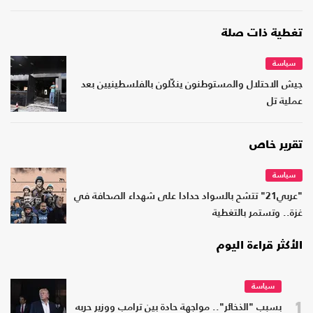
تغطية ذات صلة
سياسة
جيش الاحتلال والمستوطنون ينكّلون بالفلسطينيين بعد
عملية تل
تقرير خاص
سياسة
"عربي21" تتشح بالسواد حدادا على شهداء الصحافة في
غزة.. وتستمر بالتغطية
الأكثر قراءة اليوم
سياسة
1
بسبب "الذخائر".. مواجهة حادة بين ترامب ووزير حربه