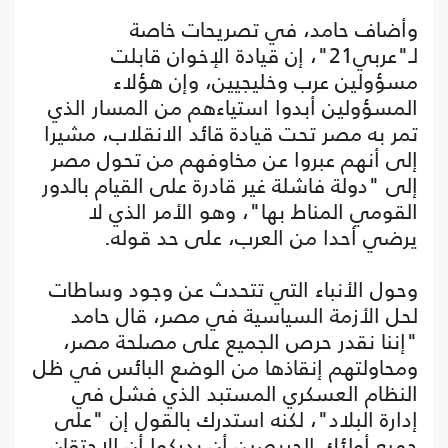
وأضاف حامد، في تصريحات خاصة
لـ"عربي21"، إن قيادة الإخوان قابلت
مسؤولين عرب وخليجيين، وإن هؤلاء
المسؤولين أبدوا استياءهم من المسار الذي
تمر به مصر تحت قيادة قائد الانقلاب، مشيرا
إلى أنهم عبروا عن مخاوفهم من تحول مصر
إلى "دولة فاشلة غير قادرة على القيام بالدور
القومي المناط بها"، وهو الأمر الذي لا
يرضي أحدا من العرب، على حد قوله.
وحول الأنباء التي تتحدث عن وجود وساطات
لحل الأزمة السياسية في مصر، قال حامد
"إننا نقدر حرص الجميع على مصلحة مصر،
ومحاولتهم إنقاذها من الوضع البائس في ظل
النظام العسكري المستبد الذي فشل في
إدارة البلاد"، لكنه استدرك بالقول إن "على
جميع أولئك الحريصين أن يدركوا أن الاحتقان