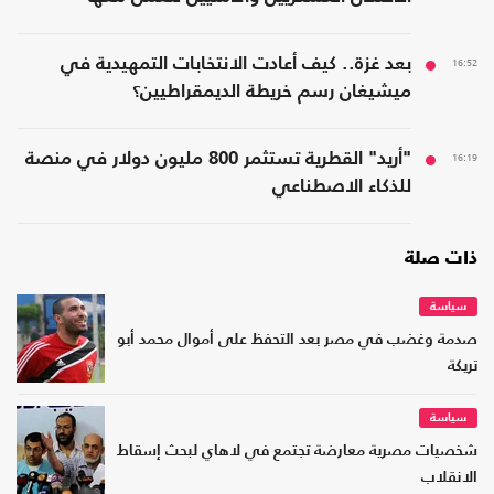
16:52
بعد غزة.. كيف أعادت الانتخابات التمهيدية في
ميشيغان رسم خريطة الديمقراطيين؟
16:19
"أريد" القطرية تستثمر 800 مليون دولار في منصة
للذكاء الاصطناعي
ذات صلة
سياسة
صدمة وغضب في مصر بعد التحفظ على أموال محمد أبو
تريكة
سياسة
شخصيات مصرية معارضة تجتمع في لاهاي لبحث إسقاط
الانقلاب