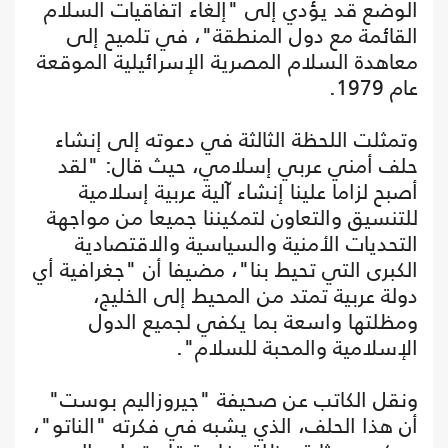
الوضع قد يؤدي إلى "إلغاء اتفاقيات السلام
القائمة مع دول المنطقة"، في تلميح إلى
معاهدة السلام المصرية الإسرائيلية الموقعة
عام 1979.
وتمثلت اللحظة الثالثة في دعوته إلى إنشاء
حلف أمني عربي إسلامي، حيث قال: "لقد
أصبح لزاما علينا إنشاء آلية عربية إسلامية
للتنسيق والتعاون لتمكيننا جميعا من مواجهة
التحديات الأمنية والسياسية والاقتصادية
الكبرى التي تحيط بنا"، مضيفا أن "جغرافية أي
دولة عربية تمتد من المحيط إلى الخليج،
ومظلتها واسعة بما يكفي لجميع الدول
الإسلامية والمحبة للسلام".
ونقل الكاتب عن صحيفة "جيروزاليم بوست"
أن هذا الحلف، الذي يشبه في فكرته "الناتو"،