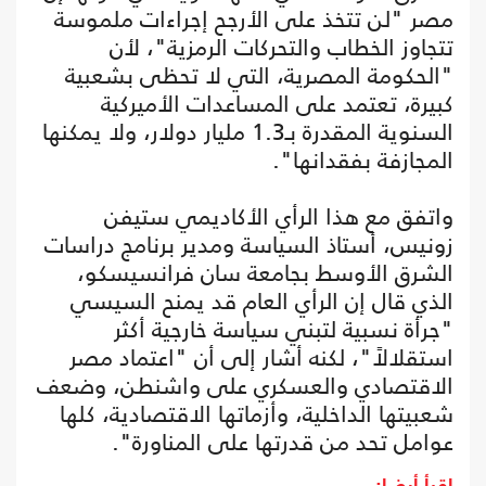
مصر "لن تتخذ على الأرجح إجراءات ملموسة
تتجاوز الخطاب والتحركات الرمزية"، لأن
"الحكومة المصرية، التي لا تحظى بشعبية
كبيرة، تعتمد على المساعدات الأميركية
السنوية المقدرة بـ1.3 مليار دولار، ولا يمكنها
المجازفة بفقدانها".
واتفق مع هذا الرأي الأكاديمي ستيفن
زونيس، أستاذ السياسة ومدير برنامج دراسات
الشرق الأوسط بجامعة سان فرانسيسكو،
الذي قال إن الرأي العام قد يمنح السيسي
"جرأة نسبية لتبني سياسة خارجية أكثر
استقلالاً"، لكنه أشار إلى أن "اعتماد مصر
الاقتصادي والعسكري على واشنطن، وضعف
شعبيتها الداخلية، وأزماتها الاقتصادية، كلها
عوامل تحد من قدرتها على المناورة".