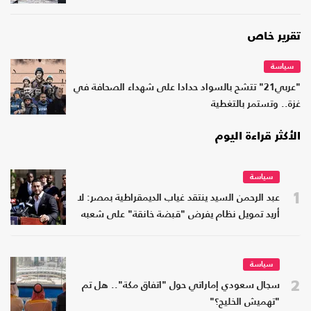
تقرير خاص
سياسة
"عربي21" تتشح بالسواد حدادا على شهداء الصحافة في
غزة.. وتستمر بالتغطية
الأكثر قراءة اليوم
سياسة
1
عبد الرحمن السيد ينتقد غياب الديمقراطية بمصر: لا
أريد تمويل نظام يفرض "قبضة خانقة" على شعبه
سياسة
2
سجال سعودي إماراتي حول "اتفاق مكة".. هل تم
"تهميش الخليج؟"