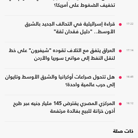
تخفيف الضغوط على أمريكا؟
17:22
قراءة إسرائيلية في التحالف الجديد بالشرق
الأوسط.. "دليل فقدان ثقة"
17:14
العراق يتفق مع ائتلاف تقوده "شيفرون" على خط
لنقل النفط إلى موانئ سوريا والأردن
16:45
هل تتحول صراعات أوكرانيا والشرق الأوسط وتايوان
إلى حرب عالمية واحدة؟
16:12
المركزي المصري يقترض 145 مليار جنيه عبر طرح
أذون خزانة للبيع بفائدة مرتفعة
ذات صلة