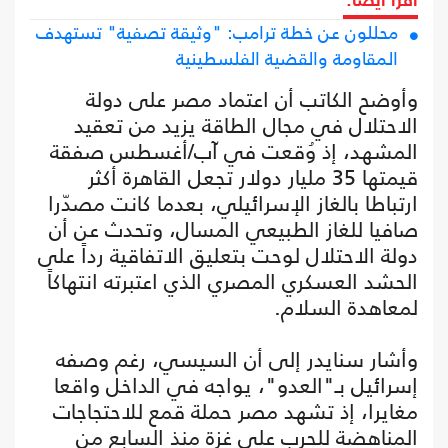
اقرأ أيضا:
محللون عن خطة ترامب: "وثيقة تصفية" تستهدف
المقاومة والقضية الفلسطينية
وأوضح الكاتب أن اعتماد مصر على دولة
الاحتلال في مجال الطاقة يزيد من تعقيد
المشهد، إذ وُقعت في آب/أغسطس صفقة
قيمتها 35 مليار دولار تجعل القاهرة أكثر
ارتباطا بالغاز الإسرائيلي، بعدما كانت مصدّرا
صافيا للغاز الطبيعي المسال، وتحدث عن أن
دولة الاحتلال لوحت بتعليق الاتفاقية رداً على
الحشد العسكري المصري الذي اعتبرته انتهاكاً
لمعاهدة السلام.
وأشار سنايدر إلى أن السيسي، رغم وصفه
إسرائيل بـ"العدو"، يواجه في الداخل واقعا
مغايرا، إذ تشهد مصر حملة قمع للاحتجاجات
المناهضة للحرب على غزة منذ السابع من