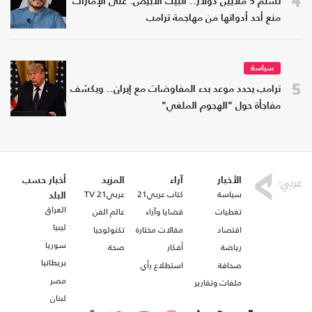
4
تسلم 5 ملايين دولار.. البيت الأبيض: على الإمارات
منع أحد أدواتها من مهاجمة ترامب
سياسة
5
ترامب يحدد موعد بدء المفاوضات مع إيران.. ويكشف
مفاجأة حول "الهجوم الملغي"
الأخبار
آراء
المزيد
أخبار حسب
سياسة
كتاب عربي21
عربي21 TV
البلد
العراق
تغطيات
قضايا وآراء
عالم الفن
ليبيا
اقتصاد
مقالات مختارة
تكنولوجيا
سوريا
رياضة
أفكار
صحة
بريطانيا
صحافة
استطلاع رأي
مصر
ملفات وتقارير
لبنان