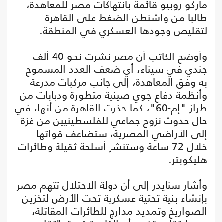
ماركو روبيو قائمة بانتهاكات مصر للمعاهدة،
طالبا من واشنطن الضغط على القاهرة
لتقليص وجودها العسكري في المنطقة.
وأوضح الكاتب أن مصر نشرت نحو 40 ألف
جندي في سيناء، أي ضعف العدد المسموح
به وفق المعاهدة، إلى جانب مركبات مدرعة
وأنظمة دفاع جوي صينية متطورة ودبابات من
طراز "إم-60"، كما حذرت القاهرة من أنها، في
حال حدوث نزوح جماعي للفلسطينيين من غزة
إلى الأراضي المصرية، ستضاعف قواتها
خلال 72 ساعة وستنشر أسلحة ثقيلة وطائرات
هليكوبتر.
وأشار سنايدر إلى أن دولة الاحتلال تتهم مصر
بإنشاء بنية تحتية عسكرية تحت الأرض لتخزين
الصواريخ وتمديد مدارج للطائرات المقاتلة،