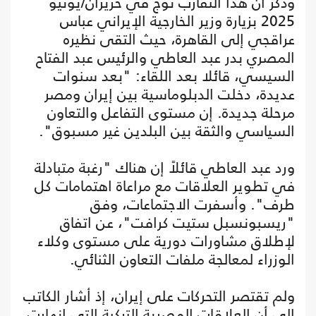
وذكر أن هذا التقارب تُوّج في حزيران/يونيو
2025 بزيارة وزير الخارجية الإيراني عباس
عراقجي إلى القاهرة، حيث التقى نظيره
المصري بدر عبد العاطي والرئيس عبد الفتاح
السيسي، قائلا بعد اللقاء: "بعد سنوات
عديدة، دخلت الدبلوماسية بين إيران ومصر
مرحلة جديدة. إن مستوى التفاعل والتعاون
السياسي والثقة بين البلدين غير مسبوق".
ورد عبد العاطي قائلاً إن هناك "رغبة متبادلة
في تطوير العلاقات مع مراعاة اهتمامات كل
طرف". وأسفرت الاجتماعات، وفق
"ريسبونسبل ستيت كرافت"، عن اتفاق
لإطلاق مشاورات دورية على مستوى وكلاء
الوزراء لمعالجة ملفات التعاون الثنائي.
ولم تقتصر التحركات على إيران، إذ أشار الكاتب
إلى أن العلاقات المصرية التركية التي انهارت