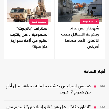
سياسة عربية
سياسة عربية
شهيدان في غزة..
استنزاف "باتريوت"
وحكومة الاحتلال تبحث
السعودية.. هل يقترب
الاتفاق الأخير بضغط
الخليج من أزمة صواريخ
أمريكي
اعتراضية؟
أخبار الساعة
19:58
صحفي إسرائيلي يكشف ما قاله نتنياهو قبل أيام
من هجوم 7 أكتوبر
17:26
"اتفاق مكة".. هل هو "ناتو إسلامي" يُسهم في