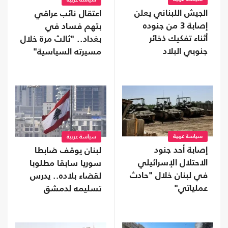
سياسة عربية
الجيش اللبناني يعلن
اعتقال نائب عراقي
إصابة 3 من جنوده
بتهم فساد في
أثناء تفكيك ذخائر
بغداد.. "ثالث مرة خلال
جنوبي البلاد
مسيرته السياسية"
سياسة عربية
سياسة عربية
إصابة أحد جنود
لبنان يوقف ضابطا
الاحتلال الإسرائيلي
سوريا سابقا مطلوبا
في لبنان خلال "حادث
لقضاء بلاده.. يدرس
عملياتي"
تسليمه لدمشق