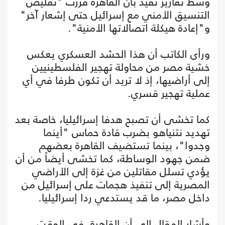
وسط تقارير تفيد بأن القاهرة قررت "تقليص
التنسيق الأمني مع إسرائيل حتى إشعار آخر"
و"إعادة هيكلة اتصالاتها الأمنية".
ورأى الكاتب أن هذا الحشد العسكري يعكس
خشية مصر من محاولة تهجير الفلسطينيين
إلى أراضيها، إذ لا تريد أن تكون طرفا في أي
عملية تهجير قسري.
كما تخشى أن تصبح هدفا إسرائيليا، خاصة بعد
تهديد نتنياهو بضرب قادة حماس "أينما
وجدوا"، بينما تستضيف القاهرة بعضهم
ضمن جهود الوساطة، كما تخشى أيضاً من أن
يؤدي تسلل مقاتلين من غزة إلى الأراضي
المصرية إلى تنفيذ هجمات على إسرائيل من
داخل مصر، ما قد يستدعي ردا إسرائيليا.
وأشار المقال إلى أن القاهرة، في الوقت