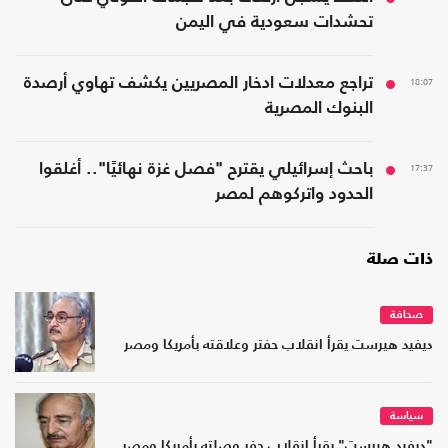
تحشدات سعودية في اليمن
18:07
تراجع معدلات ادخار المصريين يكشف تهاوي أرصدة
البنوك المصرية
17:37
باحث إسرائيلي يقترح "فصل غزة نهائيًا".. أغلقوا
الحدود واتركوهم لمصر
ذات صلة
صحافة
ديفيد هيرست يقرأ انقلاب حفتر وعلاقته بأمريكا ومصر
سياسة
"ديفيد هيرست" يقرأ انقلاب حفر وصلته بأمريكا ومصر