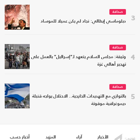
صحافة
3
دبلوماسي إيطالي: نجاد لم يكن عميلا للموساد
صحافة
4
وثيقة: مجلس السلام يتعهد لـ"إسرائيل" بالعمل على
تهجير أهالي غزة
صحافة
5
بالتوازي مع التهديدات الخارجية.. الاحتلال يواجه قنبلة
ديموغرافية موقوتة
الأخبار
آراء
المزيد
أخبار حسب