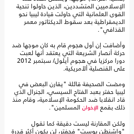
الإسلاميين المتشددين، الذين حاولوا تنحية
القوى العلمانية التي حاولت قيادة ليبيا نحو
الديمقراطية بعد سقوط الديكتاتور معمر
القذافي".
وأضافت إن أول هجوم قام به كان موجها ضد
حركة أنصار الشريعة التي يعتقد أنها لعبت
دورا مركزيا في هجوم أيلول/ سبتمبر 2012
على القنصلية ألأمريكية.
ومضت الصحيفة قائلة "يقارن البعض في
ليبيا حفتر بعبد الفتاح السيسي، الجنرال الذي
قاد انقلابا ضد الحكومة الإسلامية، وقام منذ
ذلك بقمع
المسلمين".
الإخوان
ولكن المقارنة ليست دقيقة كما تقول
"واشنطن بوست" فحفتر، لن يكون أكثر قدرة