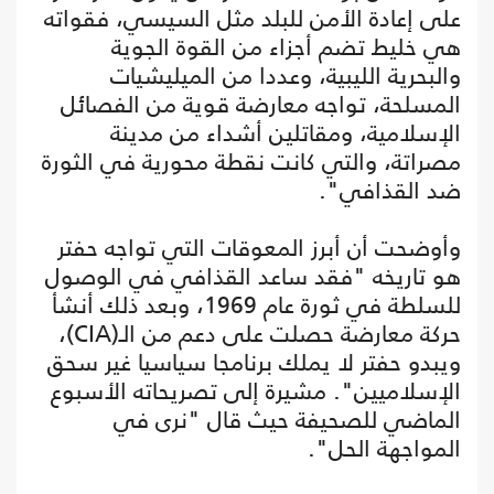
على إعادة الأمن للبلد مثل السيسي، فقواته
هي خليط تضم أجزاء من القوة الجوية
والبحرية الليبية، وعددا من الميليشيات
المسلحة، تواجه معارضة قوية من الفصائل
الإسلامية، ومقاتلين أشداء من مدينة
مصراتة، والتي كانت نقطة محورية في الثورة
ضد القذافي".
وأوضحت أن أبرز المعوقات التي تواجه حفتر
هو تاريخه "فقد ساعد القذافي في الوصول
للسلطة في ثورة عام 1969، وبعد ذلك أنشأ
حركة معارضة حصلت على دعم من الـ(CIA)،
ويبدو حفتر لا يملك برنامجا سياسيا غير سحق
الإسلاميين". مشيرة إلى تصريحاته الأسبوع
الماضي للصحيفة حيث قال "نرى في
المواجهة الحل".