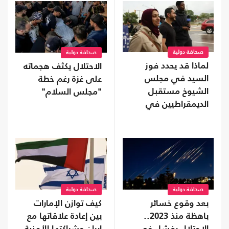
صحافة دولية
صحافة دولية
لماذا قد يحدد فوز
الاحتلال يكثف هجماته
السيد في مجلس
على غزة رغم خطة
الشيوخ مستقبل
"مجلس السلام"
الديمقراطيين في
أمريكا؟
صحافة دولية
صحافة دولية
بعد وقوع خسائر
كيف توازن الإمارات
باهظة منذ 2023..
بين إعادة علاقاتها مع