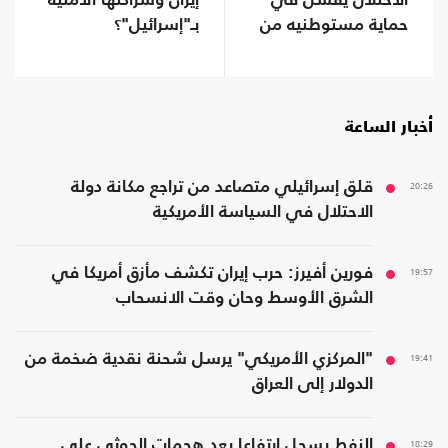
الاحتلال يفشل في
إيران وشراكتها الأمنية
حماية مستوطنيه من
بـ"إسرائيل"؟
خطر الصواريخ
أخبار الساعة
20:26
قلق إسرائيلي متصاعد من تراجع مكانة دولة
الاحتلال في السياسة الأمريكية
19:57
فورين أفيرز: حرب إيران تكشف مأزق أمريكا في
الشرق الأوسط وحان وقت الانسحاب
19:41
"المركزي الأمريكي" يرسل شحنة نقدية ضخمة من
الدولار إلى العراق
18:29
النفط يسجل ارتفاعا بعد هجمات الحوثي على