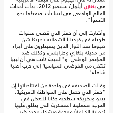
في
أيلول/ سبتمبر 2012، بدأت أحداث
بنغازي
العالم الواقعي في ليبيا تأخذ منعطفا نحو
الأسوأ".
وأشارت إلى أن حفتر الذي قضى سنوات
طويلة في فرجينيا الشمالية بأمريكا شن
هجوما ضد الثوار الذين يسيطرون على أجزاء
من مدينة بنغازي وطرابلس، وكذلك ضد
المؤتمر الوطني، و"النتيجة كانت هي أن ليبيا
تنتقل من الفوضى السياسية إلى حرب أهلية
شاملة".
وقالت الصحيفة في واحدة من افتتاحياتها إن
"حفتر الذي حصل على المواطنة الأمريكية،
يبدو وبطريقة سطحية جذابا للبعض في
الغرب، فعمليته العسكرية التي يطلق عليها
(عملية الكرامة) موجهة وبشكل محدد ضد