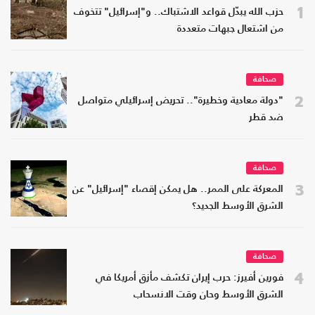
1
حزب الله يبدّل قواعد الاشتباك.. و"إسرائيل" تتخوف
من اشتعال جبهات متعددة
صحافة
2
"دولة معادية وخطيرة".. تحريض إسرائيلي متواصل
ضد قطر
صحافة
3
المعركة على الممر.. هل يمكن إقصاء "إسرائيل" عن
الشرق الأوسط الجديد؟
صحافة
4
فورين أفيرز: حرب إيران تكشف مأزق أمريكا في
الشرق الأوسط وحان وقت الانسحاب