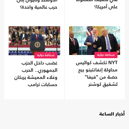
الأوسط وتايوان إلى
على أمريكا؟
حرب عالمية واحدة؟
صحافة دولية
صحافة دولية
NYT تكشف كواليس
غضب داخل الحزب
محاولة إنفانتينو بيع
الجمهوري.. الحرب
حصة من "فيفا"
وغلاء المعيشة يربكان
لشقيق كوشنر
حسابات ترامب
أخبار الساعة