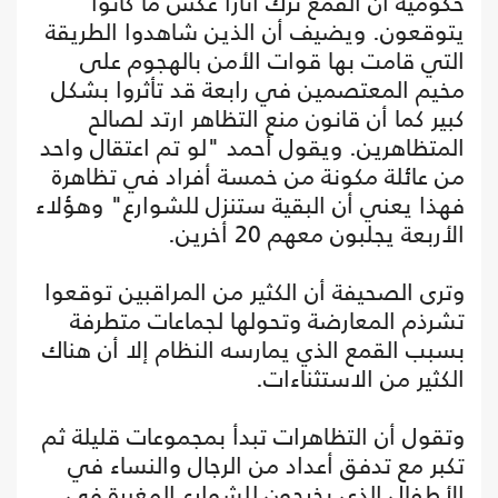
حكومية أن القمع ترك آثارا عكس ما كانوا
يتوقعون. ويضيف أن الذين شاهدوا الطريقة
التي قامت بها قوات الأمن بالهجوم على
مخيم المعتصمين في رابعة قد تأثروا بشكل
كبير كما أن قانون منع التظاهر ارتد لصالح
المتظاهرين. ويقول أحمد "لو تم اعتقال واحد
من عائلة مكونة من خمسة أفراد في تظاهرة
فهذا يعني أن البقية ستنزل للشوارع" وهؤلاء
الأربعة يجلبون معهم 20 أخرين.
وترى الصحيفة أن الكثير من المراقبين توقعوا
تشرذم المعارضة وتحولها لجماعات متطرفة
بسبب القمع الذي يمارسه النظام إلا أن هناك
الكثير من الاستثناءات.
وتقول أن التظاهرات تبدأ بمجموعات قليلة ثم
تكبر مع تدفق أعداد من الرجال والنساء في
الأطفال الذي يخرجون للشوارع المغبرة في