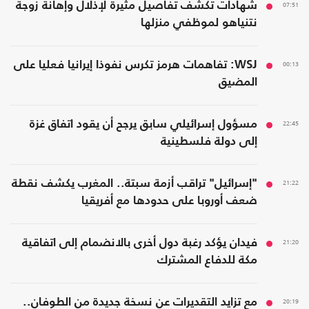
07:51
شهادات تكشف تفاصيل مثيرة لإذلال وإهانة زوجة
نتنياهو لموظفي منزلها
00:13
WSJ: تفاهمات هرمز تكرس نفوذا إيرانيا فعليا على
المضيق
22:45
مسؤول إسرائيلي سابق يرجح أن يقود اتفاق غزة
إلى دولة فلسطينية
21:22
"إسرائيل" تراقب أزمة سبتة.. المغرب يكشف نقطة
ضعف أوروبا على حدودها مع أفريقيا
21:20
فيدان يؤكد رغبة دول أخرى بالانضمام إلى اتفاقية
مكة للدفاع المشترك
20:19
مع تزايد التقديرات عن نسخة جديدة من الطوفان..