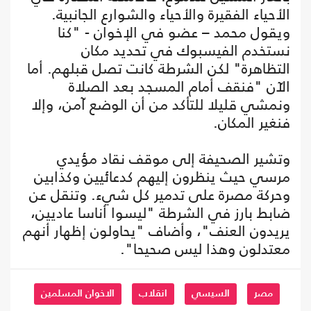
الأحياء الفقيرة والأحياء والشوارع الجانبية.
ويقول محمد – عضو في الإخوان - "كنا
نستخدم الفيسبوك في تحديد مكان
التظاهرة" لكن الشرطة كانت تصل قبلهم. أما
الآن "فنقف أمام المسجد بعد الصلاة
ونمشي قليلا للتأكد من أن الوضع آمن، وإلا
فنغير المكان.
وتشير الصحيفة إلى موقف نقاد مؤيدي
مرسي حيث ينظرون إليهم كدعائيين وكذابين
وحركة مصرة على تدمير كل شيء. وتنقل عن
ضابط بارز في الشرطة "ليسوا أناسا عاديين،
يريدون العنف"، وأضاف "يحاولون إظهار أنهم
معتدلون وهذا ليس صحيحا".
مصر
السيسي
انقلاب
الاخوان المسلمين