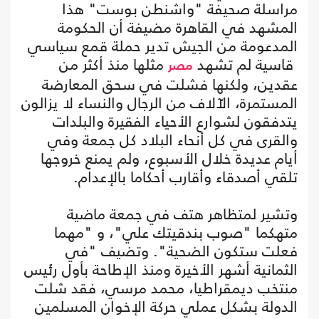
مراسلة صحيفة "واشنطن بوست" هذا
المشهد في القاهرة مضيفة أن الحكومة
المدعومة من الجيش تدير حملة قمع سياسي
قاسية لم تشهد
مثلها منذ أكثر من
مصر
عقدين، ولكنها فشلت في سحق المعارضة
المستمرة، الآلاف من الرجال والنساء لا يزالون
يتدفقون لشوارع الأحياء الفقيرة والبلدات
والقرى في كل أنحاء البلاد كل جمعة وفي
أيام عديدة خلال الأسبوع، ولم يمنع خروجها
تلقي أصدقاء وأقارب أحكاما بالإعدام.
وتشير لمتظاهر هتف في جمعة ماضية
متهكما "صوب بندقيتك علي"، و "مهما
فعلت ستكون الضحية". وتضيف "في
الثمانية أشهر الأخيرة ومنذ الإطاحة بأول رئيس
منتخب ديمقراطيا، محمد مرسي، فقد شلت
الدولة بشكل عملي حركة الإخوان المسلمين