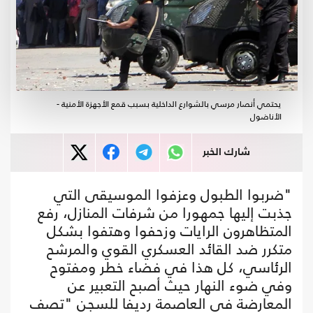
يحتمي أنصار مرسي بالشوارع الداخلية بسبب قمع الأجهزة الأمنية -
الأناضول
شارك الخبر
"ضربوا الطبول وعزفوا الموسيقى التي
جذبت إليها جمهورا من شرفات المنازل، رفع
المتظاهرون الرايات وزحفوا وهتفوا بشكل
متكرر ضد القائد العسكري القوي والمرشح
الرئاسي، كل هذا في فضاء خطر ومفتوح
وفي ضوء النهار حيث أصبح التعبير عن
المعارضة في العاصمة رديفا للسجن "تصف