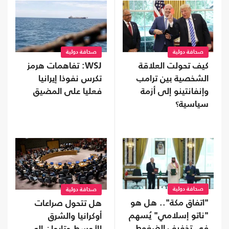
صحافة دولية
صحافة دولية
كيف تحولت العلاقة
WSJ: تفاهمات هرمز
الشخصية بين ترامب
تكرس نفوذا إيرانيا
وإنفانتينو إلى أزمة
فعليا على المضيق
سياسية؟
صحافة دولية
صحافة دولية
"اتفاق مكة".. هل هو
هل تتحول صراعات
"ناتو إسلامي" يُسهم
أوكرانيا والشرق
في تخفيف الضغوط