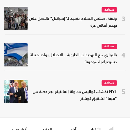
صحافة
3
وثيقة: مجلس السلام يتعهد لـ"إسرائيل" بالعمل على
تهجير أهالي غزة
صحافة
4
بالتوازي مع التهديدات الخارجية.. الاحتلال يواجه قنبلة
ديموغرافية موقوتة
صحافة
5
NYT تكشف كواليس محاولة إنفانتينو بيع حصة من
"فيفا" لشقيق كوشنر
الأخبار
آراء
المزيد
أخبار حسب