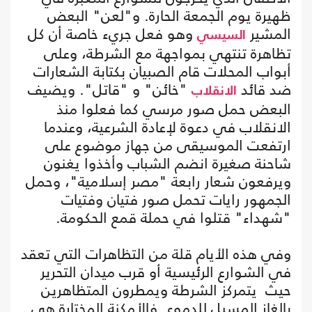
ظهيرة يوم الجمعة الحارة. و"لعن" البعض
المشير
وهو فعل جريء خاصة أن كل
السيسي
تظاهرة تنتهي بمواجهة مع الشرطة، وعلى
أبواب المحلات قام الصبيان بكتابة الشعارات
ضد قائد
"خائن" و "قاتل". ويضيف
الانقلاب
البعض حمل صور مرسي كما فعلوا منذ
الانقلاب في دعوة لإعادة الشرعية، وعندما
ارتفعت الموسيقى من جهاز موضوع على
شاحنة صغيرة انضم الشباب وأخذوا يغنون
ويرفعون شعار رابعة "مصر إسلامية"، وحمل
الجمهور رايات تحمل صور فتيان وفتيات
"شهداء" قتلوا في حملة قمع الحكومة.
وفي هذه الأيام قلة من التظاهرات التي تعقد
في الشوارع الرئيسية أو قرب ميدان التحرير
حيث يتمركز الشرطة ويمطرون المتظاهرين
بالغاز المسيل للدموع. فالأمكنة المختارة هي