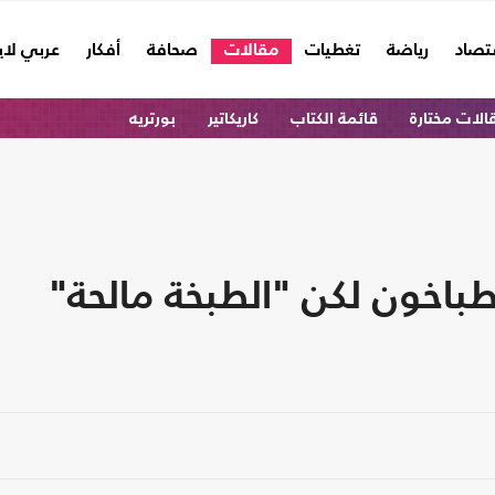
تصاد
رياضة
تغطيات
مقالات
صحافة
أفكار
عربي لا
الات مختارة
قائمة الكتاب
كاريكاتير
بورتريه
لطباخون لكن "الطبخة مالحة"