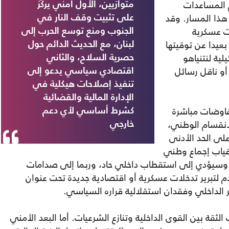
 المساعدات
متوازيين، الأول أمني يركّز
ذا المسار. وقد
على تثبيت وقف النار في
ت عسكرية
الجنوب ومنع توسع الحرب إلى
بعيدا عن توقيتها
لبنان، مع الحديث الدائم حول
ية لنتنياهو
حصرية السلاح، والثاني
أو ناقل رسائل
اقتصادي سياسي يدعو إلى
تنفيذ إصلاحات هيكلية في
الإدارة المالية والقضائية
فاوضات مباشرة
كشرط أساسي لأي دعم
نقسام الوطني،
خارجي
لى الحد الأدنى
غياب إجماع وطني
 وسيؤدي إلى استقطاب داخلي حاد، وربما إلى صدامات
م لتبرير تدخلات عسكرية أو اقتصادية جديدة تحت عنوان
 الداخلي وفقدان استقلالية قراره السياسي.
ثقة بين القوى الداخلية وتنازع الشرعيات. أما البعد الأمني