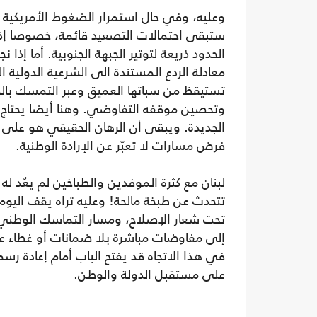
وعليه، وفي حال استمرار الضغوط الأمريكية ال
ستبقى احتمالات التصعيد قائمة، خصوصا إذ
الحدود ذريعة لتوتير الجبهة الجنوبية. أما إذا ن
معادلة الردع المستندة الى الشرعية الدولية ال
تستيقظ من سباتها العميق وعبر التمسك بالح
وتحصين موقفه التفاوضي. وهنا أيضا يحتاج الى
الجديدة. ويبقى أن الرهان الحقيقي هو على و
فرض مسارات لا تعبّر عن الإرادة الوطنية.
لبنان مع كثرة الموفدين والطباخين لم يعُد ل
تتحدث عن طبخة مالحة! وعليه تراه يقف اليوم
تحت شعار الإصلاح، ومسار التماسك الوطني ا
إلى مفاوضات مباشرة بلا ضمانات أو غطاء عرب
في هذا الاتجاه قد يفتح الباب أمام إعادة رسم 
على مستقبل الدولة والوطن.