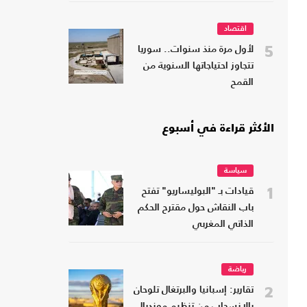
اقتصاد
5
لأول مرة منذ سنوات.. سوريا
تتجاوز احتياجاتها السنوية من
القمح
الأكثر قراءة في أسبوع
سياسة
1
قيادات بـ "البوليساريو" تفتح
باب النقاش حول مقترح الحكم
الذاتي المغربي
رياضة
2
تقارير: إسبانيا والبرتغال تلوحان
بالانسحاب من تنظيم مونديال