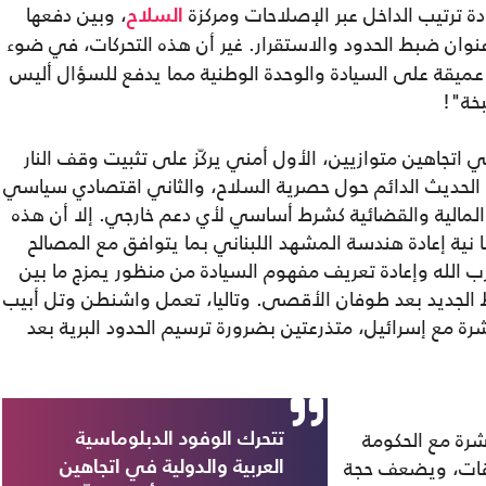
دة ترتيب الداخل عبر الإصلاحات ومركزة
، وبين دفعها
السلاح
وان ضبط الحدود والاستقرار. غير أن هذه التحركات، في ضوء
يقة على السيادة والوحدة الوطنية مما يدفع للسؤال أليس
بخة"!
ي اتجاهين متوازيين، الأول أمني يركّز على تثبيت وقف النار
 الحديث الدائم حول حصرية السلاح، والثاني اقتصادي سياسي
المالية والقضائية كشرط أساسي لأي دعم خارجي. إلا أن هذه
ا نية إعادة هندسة المشهد اللبناني بما يتوافق مع المصالح
زب الله وإعادة تعريف مفهوم السيادة من منظور يمزج ما بين
 الجديد بعد طوفان الأقصى. وتاليا، تعمل واشنطن وتل أبيب
ة مع إسرائيل، متذرعتين بضرورة ترسيم الحدود البرية بعد
رة مع الحكومة
تتحرك الوفود الدبلوماسية
لاقات، ويضعف حجة
العربية والدولية في اتجاهين