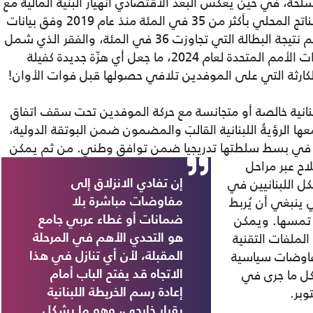
مسلحة، في حين يعكس البعد الاقتصادي انهيار البنية المالية مع
دين عام تجاوز 95 مليار دولار وانكماش في الناتج المحلي بأكثر من 35 في المئة منذ عام 2019 وفق بيانات
البنك الدولي. أما البعد الاجتماعي، فقد تفاقم نتيجة البطالة التي تجاوزت 36 في المئة، والفقر الذي شمل
أكثر من 80 في المئة من السكان وفق تقديرات الأمم المتحدة لعام 2024، ما جعل أي هزّة جديدة كفيلة
الكارثة التي على الموفدين تلافي حصولها قبل فوات الأوان!
بنانية خالصة أو متجانسة مع حركة الموفدين تحت سقف اتفاق
ها الرؤيةُ اللبنانية القالبَ والمضمون ضمن البوتقة الدولية،
 في بسط سلطتها تدريجيا ضمن توافق وطني.
من ثم يمكن
اح عبر مراحل
ل اللبنانيين في
إن تفادي الانزلاق إلى
 ينبغي أن يُربط
مفاوضات مباشرة بلا
 تمسها. ويمكن
ضمانات أو غطاء عربي جامع
لملفات التقنية
هو التحدي الأهم في المرحلة
 مفاوضات سياسية
المقبلة، لأن أي تنازل في هذا
كل ما جرى في
الاتجاه قد يفتح الباب أمام
وبر.
إعادة رسم الخريطة اللبنانية
بقرار خارجي، وهو ما يشكل