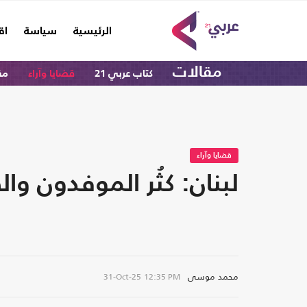
(current)
الرئيسية
سياسة
اق
مقالات
كتاب عربي 21
قضايا وآراء
مق
قضايا وآراء
لبنان: كثُر الموفدون وا
محمد موسى
31-Oct-25
12:35 PM