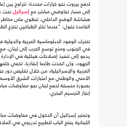
لدفع بيروت نحو خيارات محددة؛ تتراوح بين إعا
إلى مسار تفاوضي مباشر مع
تحت عن
إسرائيل
هشاشة الوضع الداخلي، تنطوي على مخاطر عم
القاعدة تقول: "عندما تكثر الطباخين تنتزع الط
تتحرك الوفود الدبلوماسية العربية والدولية ف
في الجنوب ومنع توسع الحرب إلى لبنان، مع
يدعو إلى تنفيذ إصلاحات هيكلية في الإدارة 
الجهود، وإن اتخذت طابعا إنقاذيا، تخفي خلفه
الغربية والإسرائيلية، من خلال تقليص دور ح
الأمني والوطني مع اعتبارات الشرق الأوسط
بصورة منسقة لدفع لبنان نحو مفاوضات مباشر
إنجاز الترسيم البحري.
وتعتبر إسرائيل أن الدخول في مفاوضات مباش
اللبنانية يفتح الباب لتطبيع تدريجي في الع