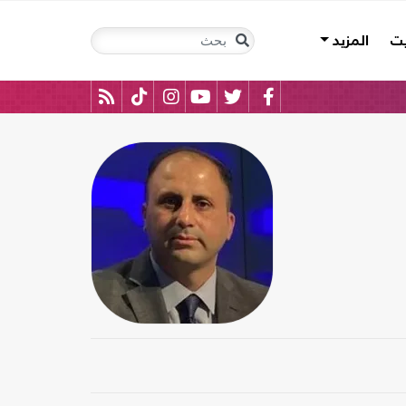
يت
المزيد