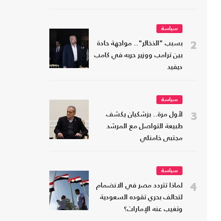
سياسة
2
بسبب "الذخائر".. مواجهة حادة
بين ترامب ووزير حربه في كامب
ديفيد
سياسة
3
لأول مرة.. بزشكيان يكشف
طبيعة التواصل مع المرشد
مجتبى خامنئي
سياسة
4
لماذا تتردد مصر في الانضمام
لتحالف بحري تقوده السعودية
وتغيب عنه الإمارات؟