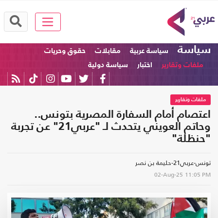
سياسة
سياسة عربية
مقابلات
حقوق وحريات
ملفات وتقارير
اختبار
سياسة دولية
ملفات وتقارير
اعتصام أمام السفارة المصرية بتونس..
وحاتم العويني يتحدث لـ "عربي21" عن تجربة
"حنظلة"
تونس-عربي21-حليمة بن نصر
02-Aug-25
11:05 PM