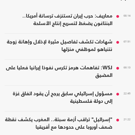
08:14
معاريف: حرب إيران تستنزف ترسانة أمريكا..
البنتاغون يضغط لتسريع إنتاج الأسلحة
07:51
شهادات تكشف تفاصيل مثيرة لإذلال وإهانة زوجة
نتنياهو لموظفي منزلها
00:13
WSJ: تفاهمات هرمز تكرس نفوذا إيرانيا فعليا على
المضيق
22:45
مسؤول إسرائيلي سابق يرجح أن يقود اتفاق غزة
إلى دولة فلسطينية
21:22
"إسرائيل" تراقب أزمة سبتة.. المغرب يكشف نقطة
ضعف أوروبا على حدودها مع أفريقيا