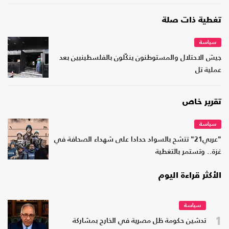
تغطية ذات صلة
سياسة
جيش الاحتلال والمستوطنون ينكّلون بالفلسطينيين بعد
عملية تل
تقرير خاص
سياسة
"عربي21" تتشح بالسواد حدادا على شهداء الصحافة في
غزة.. وتستمر بالتغطية
الأكثر قراءة اليوم
سياسة
1
تدشين حكومة ظل مصرية في الخارج بمشاركة