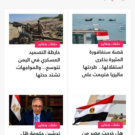
ملفات وتقارير
ملفات وتقارير
قصة سنغافورة
خارطة التصعيد
المثيرة بذكرى
العسكري في اليمن
استقلالها.. طردتها
تتوسع.. والمواجهات
ماليزيا فتربعت على
تشتد حدتها
عرش الثراء
ملفات وتقارير
ملفات وتقارير
هل خرجت مصر من
تدشين حكومة ظل