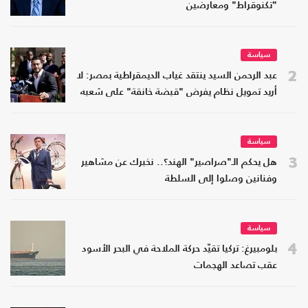
"تكنوقراط" ومعارضين
سياسة
2
عبد الرحمن السيد ينتقد غياب الديمقراطية بمصر: لا
أريد تمويل نظام يفرض "قبضة خانقة" على شعبه
سياسة
3
هل يحكم الـ"صراصير" الهند؟.. نخبرك عن مشاهير
وفنانين وصلوا إلى السلطة
سياسة
4
بلومبيرغ: تركيا تقيّد حركة الملاحة في البحر الأسود
عقب تصاعد الهجمات