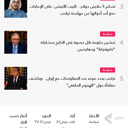
3
تسلم 5 ملايين دولار.. البيت الأبيض: على الإمارات
منع أحد أدواتها من مهاجمة ترامب
سياسة
4
تدشين حكومة ظل مصرية في الخارج بمشاركة
"تكنوقراط" ومعارضين
سياسة
5
ترامب يحدد موعد بدء المفاوضات مع إيران.. ويكشف
مفاجأة حول "الهجوم الملغي"
الأخبار
آراء
المزيد
أخبار حسب
سياسة
كتاب عربي21
عربي21 TV
البلد
العراق