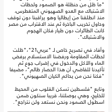
"ما ظل من حنظلة هو الصمود ولحظات
الاشتباك مع العدو الصهيوني المتغطرس،
منذ انطلقنا من إيطاليا وهو يراقبنا دون توقف
وحاول تخريب الباخرة ثم عند الاقتراب من مصر
كانت الطائرات دون طيار فكان الهجوم
والاشتباك".
وأفاد في تصريح خاص لـ "عربي21"،"ظلت
لحظات المقاومة ورفضنا الاستسلام برفض
الماء والأكل والدخول في إضراب جوع ثم
تأكيدنا للقاضي أن هذا الحصار ظالم"، مضيفا
"فكنا نحن من يحاكم الكيان الصهيوني".
وتابع "فلسطين تسكن القلوب من المحيط
للخليج، وهي بوصلتنا، قريبا سنكون ضمن
اسطول الصمود ونحن نستعد ولن نتراجع".