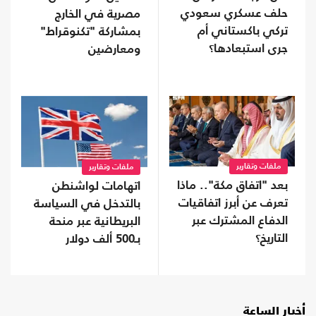
حلف عسكري سعودي
مصرية في الخارج
تركي باكستاني أم
بمشاركة "تكنوقراط"
جرى استبعادها؟
ومعارضين
ملفات وتقارير
ملفات وتقارير
بعد "اتفاق مكة".. ماذا
اتهامات لواشنطن
تعرف عن أبرز اتفاقيات
بالتدخل في السياسة
الدفاع المشترك عبر
البريطانية عبر منحة
التاريخ؟
بـ500 ألف دولار
أخبار الساعة