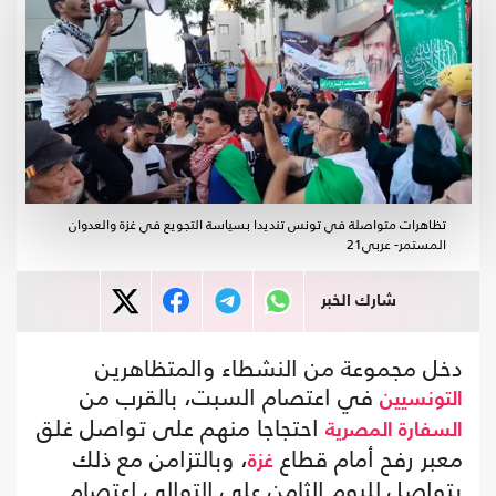
تظاهرات متواصلة في تونس تنديدا بسياسة التجويع في غزة والعدوان
المستمر- عربي21
شارك الخبر
دخل مجموعة من النشطاء والمتظاهرين
في اعتصام السبت، بالقرب من
التونسيين
احتجاجا منهم على تواصل غلق
السفارة المصرية
معبر رفح أمام قطاع
، وبالتزامن مع ذلك
غزة
يتواصل لليوم الثامن على التوالي اعتصام