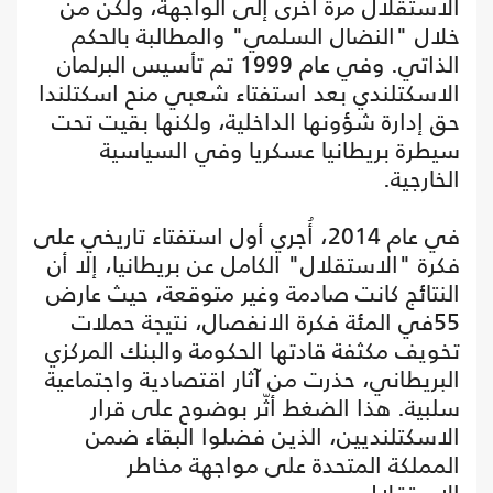
الاستقلال مرة أخرى إلى الواجهة، ولكن من
خلال "النضال السلمي" والمطالبة بالحكم
الذاتي. وفي عام 1999 تم تأسيس البرلمان
الاسكتلندي بعد استفتاء شعبي منح اسكتلندا
حق إدارة شؤونها الداخلية، ولكنها بقيت تحت
سيطرة بريطانيا عسكريا وفي السياسية
الخارجية.
في عام 2014، أُجري أول استفتاء تاريخي على
فكرة "الاستقلال" الكامل عن بريطانيا، إلا أن
النتائج كانت صادمة وغير متوقعة، حيث عارض
55في المئة فكرة الانفصال، نتيجة حملات
تخويف مكثفة قادتها الحكومة والبنك المركزي
البريطاني، حذرت من آثار اقتصادية واجتماعية
سلبية. هذا الضغط أثّر بوضوح على قرار
الاسكتلنديين، الذين فضلوا البقاء ضمن
المملكة المتحدة على مواجهة مخاطر