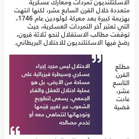
الاسكتلنديون تمردات ومعارك عسكرية
متعددة خلال القرن السابع عشر، لكنها انتهت
بهزيمة كبيرة بعد معركة كولودين عام 1746،
التي تعتبر آخر التمردات العسكرية، حيث
توقفت مطالب الاستقلال لنحو ثلاثة قرون،
رضخ فيها الاسكتلنديون للاحتلال البريطاني.
مطلع
الاحتلال ليس مجرد إجراء
القرن
عسكري وسيطرة فيزيائية على
التاسع
مساحة من الأرض، بل هو
عشر،
عملية احتلال للعقل والفكر
عادت
الجمعي، يسعى لتطويع
قضية
الشعوب عبر تغيير قِيَمها
وتوجهاتها لتتماهى معه أو
تخدم مصالحه