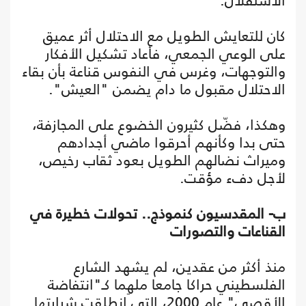
الاستقلال.
كان للتعايش الطويل مع الاحتلال أثر عميق
على الوعي الجمعي، فأعاد تشكيل الأفكار
والتوجهات، وغرس في النفوس قناعة بأن بقاء
الاحتلال مقبول ما دام يضمن "العيش".
وهكذا، فضّل كثيرون الخضوع على المجازفة،
حتى بدا وكأنهم أحرقوا ماضي أجدادهم
وميراث نضالهم الطويل بعود ثقاب رخيص،
لأجل دفء مؤقت.
ب- المقدسيون كنموذج.. تحولات خطيرة في
القناعات والتصورات
منذ أكثر من عقدين، لم يشهد الشارع
الفلسطيني حراكا جامعا ملهِما كـ"انتفاضة
الأقصى" عام 2000، التي انطلقت شرارتها