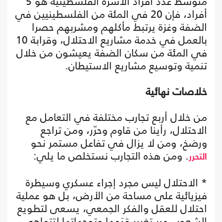
متوسط عدد أفراد الأسرة الفلسطينية هو 5
أفراد، فإن 20 في المئة من الفلسطينيين في
الضفة وغزة يرتبط مأكلهم ومشربهم حصرا
بالعمل في خدمة مشاريع الاحتلال، وقرابة 10
في المئة من سكان الضفة يعيشون من خلال
تنمية وتوسيع مشاريع الاستيطان.
خلاصات نهائية
من خلال أربع تجارب مختلفة في التعامل مع
الاحتلال، رأينا من قاوم وحرّر، ومن تراجع
ورضخ، ومن لا يزال في تفاعل مستمر نحو
. ومن هذه التجارب نستخلص ما يلي:
التحرر
* الاحتلال ليس مجرد إجراء عسكري وسيطرة
فيزيائية على مساحة من الأرض، بل هو عملية
احتلال للعقل والفكر الجمعي، يسعى لتطويع
الشعوب عبر تغيير قِيَمها وتوجهاتها لتتماهى