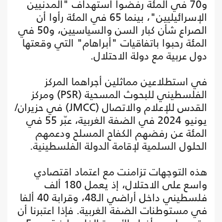
و70 في المئة رفضوا استهداف "المدنيين
الإسرائيليين"، بينما 65 في المئة رأوا أن
الصراع شأن كبار السن والسياسيين، و50 في
المئة رحبوا باتفاقيات "أبراهام" التي وقعتها
دول عربية مع دولة الاحتلال.
في استطلاعين مماثلين أجراهما المركز
الفلسطيني للبحوث المسحية (PSR) ومركز
القدس للإعلام والاتصال (JMCC) في حزيران/
يونيو 2024 في الضفة الغربية، عبّر 55 في
المئة عن رفضهم الكفاح المسلح ودعمهم
الحلول السلمية لإقامة الدولة الفلسطينية.
هذه التوجهات تزامنت مع اعتماد اقتصادي
واسع على الاحتلال، إذ يعمل 180 ألف
فلسطيني داخل أراضي الـ48، وقرابة 40 ألفا
في مستوطنات الضفة الغربية. فإذا اعتبرنا أن