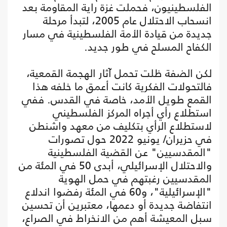
الفلسطينيون، فحملت غزة راية المقاومة بعد
انسحاب الاحتلال عام 2005، لتبدأ مرحلة
جديدة من قيادة الأمة الفلسطينية في مسار
الكفاح المسلح في طور جديد.
لكن الضفة ظلت تحمل آثار الهجمة القمعية،
فالتحولات الفكرية كانت أعمق ما خلفه هذا
القمع طويل الأمد، خاصة في القدس. ففي
استطلاع رأي أجراه المركز الفلسطيني
لاستطلاع الرأي بتكليف من معهد واشنطن
في حزيران/ يونيو 2022 حول تصورات
"المقدسيين" عن القضية الفلسطينية
والاحتلال الإسرائيلي، أبدى 50 في المئة من
المقدسيين رغبتهم في حمل الهوية
"الإسرائيلية"، و60 في المئة رفضوا اندلاع
انتفاضة جديدة أو دعمها، معتبرين أن تحسين
سبل المعيشة أهم من الانخراط في الصراع،