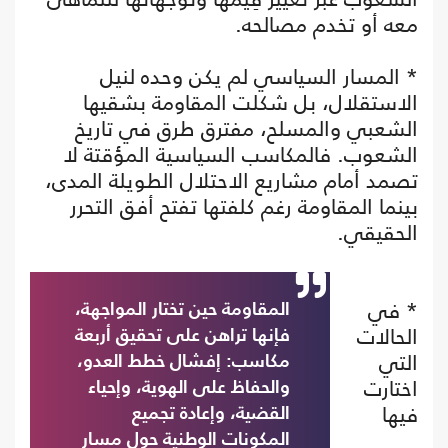
معه أو تخدم مصالحه.
* المسار السياسي لم يكن وحده لنيل
الاستقلال، بل شكلت المقاومة بشقيها
الشعبي والمسلح، مفترق طرق في تاريخ
الشعوب. فالمكاسب السياسية المؤقتة لا
تصمد أمام مشاريع الاحتلال الطويلة المدى،
بينما المقاومة رغم كلفتها تفتح أفق التحرر
الحقيقي.
* في
المقاومة حين تختار المواجهة،
الحالات
فإنها تراهن على تحقيق أربعة
التي
مكاسب: إفشال خطط العدو،
اختارت
والحفاظ على الهوية، وإحياء
فيها
القضية، وإعادة تجميع
المكونات الوطنية حول مسار