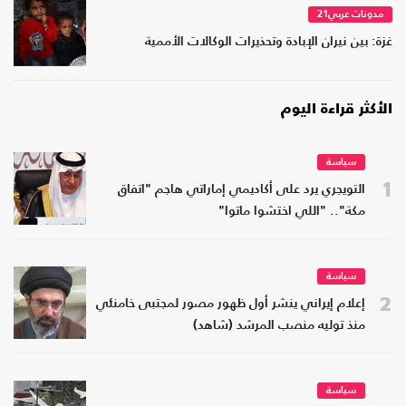
مدونات عربي21
غزة: بين نيران الإبادة وتحذيرات الوكالات الأممية
الأكثر قراءة اليوم
سياسة
1
التويجري يرد على أكاديمي إماراتي هاجم "اتفاق
مكة".. "اللي اختشوا ماتوا"
سياسة
2
إعلام إيراني ينشر أول ظهور مصور لمجتبى خامنئي
منذ توليه منصب المرشد (شاهد)
سياسة