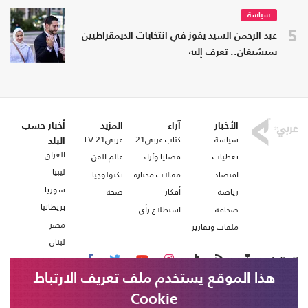
سياسة
5
عبد الرحمن السيد يفوز في انتخابات الديمقراطيين
بميشيغان.. تعرف إليه
الأخبار
آراء
المزيد
أخبار حسب
سياسة
كتاب عربي21
عربي21 TV
البلد
العراق
تغطيات
قضايا وآراء
عالم الفن
ليبيا
اقتصاد
مقالات مختارة
تكنولوجيا
سوريا
رياضة
أفكار
صحة
بريطانيا
صحافة
استطلاع رأي
مصر
ملفات وتقارير
لبنان
تابعنا على
هذا الموقع يستخدم ملف تعريف الارتباط
Cookie
من نحن