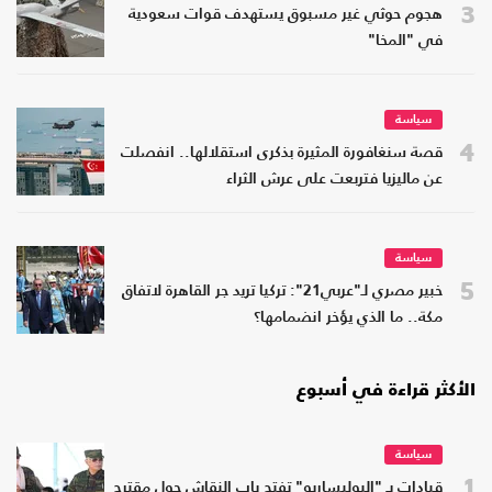
3
هجوم حوثي غير مسبوق يستهدف قوات سعودية
في "المخا"
سياسة
4
قصة سنغافورة المثيرة بذكرى استقلالها.. انفصلت
عن ماليزيا فتربعت على عرش الثراء
سياسة
5
خبير مصري لـ"عربي21": تركيا تريد جر القاهرة لاتفاق
مكة.. ما الذي يؤخر انضمامها؟
الأكثر قراءة في أسبوع
سياسة
1
قيادات بـ "البوليساريو" تفتح باب النقاش حول مقترح