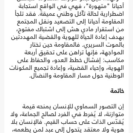
أحيانا "متهورة"، فهي في الواقع استجابة
اضطرارية لحالة تآكل وطني عميقة. فقد تلجأ
المقاومة أحيانا إلى التصعيد ونقل المجتمع
من استقرار مادي هش إلى اشتباك مفتوح،
بهدف إعادة الحياة للهوية والقضية المهددتين
بالموت السريري. فالمقاومة حين تختار
المواجهة، فإنها تراهن على تحقيق أربعة
مكاسب: إفشال خطط العدو، والحفاظ على
الهوية، وإحياء القضية، وإعادة تجميع المكونات
الوطنية حول مسار المقاومة والنضال.
خاتمة
إن التصور السماوي للإنسان يمنحه قيمة
متوازنة، لا يُفرط في الفرد لصالح الجماعة، ولا
يُقدّس الذات على حساب القيم. فالإنسان بلا
هوية ولا معتقد يتحول إلى عبد لمن يطعمه،