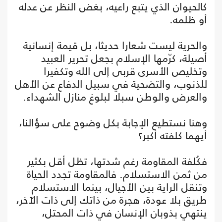
كالحيوان الذي يتبع راعيه، بغض النظر عن عدله
أو ظلمه.
والحرية ليست شعارا حديثا، بل قيمة إنسانية
أصيلة، كرّمها الإسلام بجعل تحرير العبيد
وتخليص الأسرى قربى إلى الله وتكفيرا
للذنوب، والتضحية في سبيل الدفاع عن الأهل
والعرض والوطن سبلا لبلوغ منازل الشهداء.
وهنا نستطيع الإجابة بكل وضوح على سؤالنا،
أيهما كلفته أكبر؟
فكُلفة المقاومة رغم شدتها، تظل أقل بكثير
من ثمن الاستسلام. فالمقاومة تجدد الحياة
وتنقل الراية بين الأجيال، بينما الاستسلام
طريق بلا عودة، هجرة من ذاتك إلى ذات الآخر،
ينتهي بذوبان الإنسان في ذات المحتل،