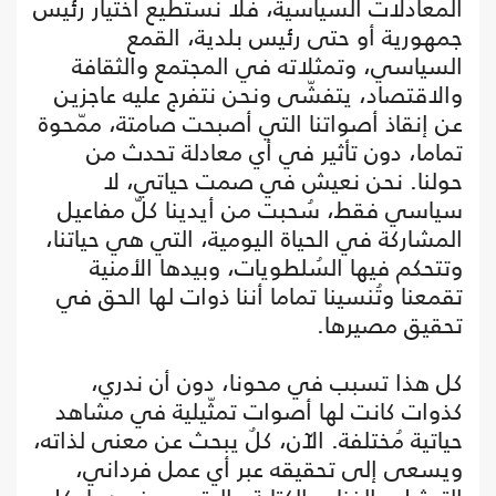
المعادلات السياسية، فلا نستطيع اختيار رئيس
جمهورية أو حتى رئيس بلدية، القمع
السياسي، وتمثلاته في المجتمع والثقافة
والاقتصاد، يتفشّى ونحن نتفرج عليه عاجزين
عن إنقاذ أصواتنا التي أصبحت صامتة، ممّحوة
تماما، دون تأثير في أي معادلة تحدث من
حولنا. نحن نعيش في صمت حياتي، لا
سياسي فقط، سُحبت من أيدينا كلّ مفاعيل
المشاركة في الحياة اليومية، التي هي حياتنا،
وتتحكم فيها السُلطويات، وبيدها الأمنية
تقمعنا وتُنسينا تماما أننا ذوات لها الحق في
تحقيق مصيرها.
كل هذا تسبب في محونا، دون أن ندري،
كذوات كانت لها أصوات تمثّيلية في مشاهد
حياتية مُختلفة. الآن، كلٌ يبحث عن معنى لذاته،
ويسعى إلى تحقيقه عبر أي عمل فرداني،