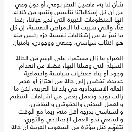
شأن لنا به، غاضين النظر بوعي أو دون وعي
عن أن كل إشكالياتنا تتأسس وتنمو من خلاله.
إنها المنظومات الكبيرة التي تُدير حياتنا، رغما
عنَّا، والتي سببت لنا الأمراض النفسية، إن كل
ما نمرّ به من إشكاليات نفسية جزء رئيس منه
هو اكتئاب سياسي، جمعي ووجودي، بامتياز.
الصراع ما زال مستمرا، على الرغم من الحالة
السيئة التي وصلنا إليها، فضلا عن انعدام
وجود أو بناء معطيات سياسية واجتماعية
جديدة، تفضي إلى حالة من اهتزاز أو هدم
الحالة الاستبدادية في بلداننا العربية، لكن ما
زالت توجد وتعمل بعض من إشراقات التنظيم
والعمل المدني والحقوقي والثقافي،
والسياسي بدرجة أقل منه، ربما مع الوقت
والسعي نحو العمل الإصلاحي والثوري؛
تتفهّم كتل مؤثرة من الشعوب العربية أن حالة