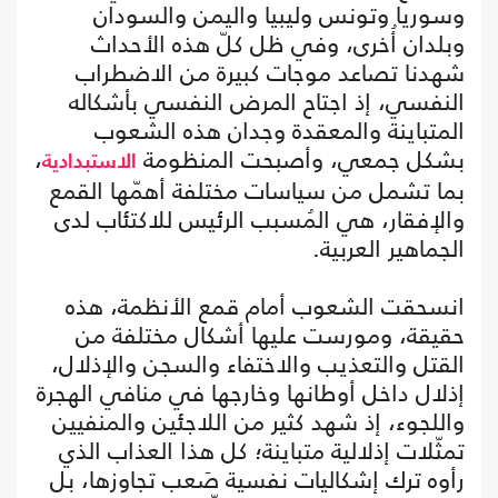
وسوريا وتونس وليبيا واليمن والسودان
وبلدان أُخرى، وفي ظل كلّ هذه الأحداث
شهدنا تصاعد موجات كبيرة من الاضطراب
النفسي، إذ اجتاح المرض النفسي بأشكاله
المتباينة والمعقدة وجدان هذه الشعوب
بشكل جمعي، وأصبحت المنظومة
،
الاستبدادية
بما تشمل من سياسات مختلفة أهمّها القمع
والإفقار، هي المُسبب الرئيس للاكتئاب لدى
الجماهير العربية.
انسحقت الشعوب أمام قمع الأنظمة، هذه
حقيقة، ومورست عليها أشكال مختلفة من
القتل والتعذيب والاختفاء والسجن والإذلال،
إذلال داخل أوطانها وخارجها في منافي الهجرة
واللجوء، إذ شهد كثير من اللاجئين والمنفيين
تمثّلات إذلالية متباينة؛ كل هذا العذاب الذي
رأوه ترك إشكاليات نفسية صَعب تجاوزها، بل