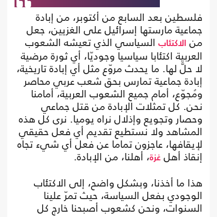
فلسطين بعد السابع من أكتوبر، من إبادة
جماعية مارستها إسرائيل على الغزيين، جعل
من
السياسي الذي تعيشه الشعوب
الاكتئاب
العربية اكتئابا سياسيا وجوديّا، أي ثورة مرضية
لا حلَّ لها. ما يحدث مروّع مثل أي إبادة تاريخية،
إبادة جماعية تمارس بحق شعب عربي محاصر
ومُجوّع، أمام جميع الشعوب العربية، أمامنا
نحن. كل تمثلات الإبادة من قتل جماعي
وحصار وتجويع وإذلال نراه يوميا. نرى كل هذه
المشاهد ولا نستطيع تقديم أي فعل حقيقي
لإيقافها، عاجزون تماما عن فعل أي شيء تجاه
إنقاذ أهل
، أهلنا، من الإبادة.
غزة
هذا ما أخذنا، وبشكل واضح، إلى الاكتئاب
الوجودي بفعل السياسة، حيث تمرّ علينا
السنوات، ونحن كشعوب أصبحنا خارج كل