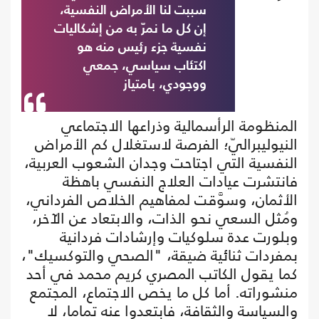
سببت لنا الأمراض النفسية،
إن كل ما نمرّ به من إشكاليات
نفسية جزء رئيس منه هو
اكتئاب سياسي، جمعي
ووجودي، بامتياز
المنظومة الرأسمالية وذراعها الاجتماعي
النيوليبراليّ؛ الفرصة لاستغلال كم الأمراض
النفسية التي اجتاحت وجدان الشعوب العربية،
فانتشرت عيادات العلاج النفسي باهظة
الأثمان، وسوَّقت لمفاهيم الخلاص الفرداني،
ومُثل السعي نحو الذات، والابتعاد عن الآخر،
وبلورت عدة سلوكيات وإرشادات فردانية
بمفردات ثنائية ضيقة، "الصحي والتوكسيك"،
كما يقول الكاتب المصري كريم محمد في أحد
منشوراته. أما كل ما يخص الاجتماع، المجتمع
والسياسة والثقافة، فابتعدوا عنه تماما، لا