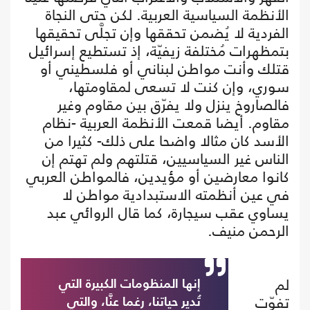
الأنظمة السياسية العربية. لكن حتى النجاة
الفردية لا يُضمن تحققها وإن تجلَّى تحقيقها
بتمظهرات مُختلفة زيفيّة، إذ تستطيع إسرائيل
قتلك وأنت مواطن لبناني أو فلسطيني أو
سوري، وإن كنت لا تسعى لمقاومتها،
فالصاروخ ينزل ولا يفرّق بين مقاوم وغير
مقاوم. أيضا قمعت الأنظمة العربية -نظام
الأسد كان مثالا واضحا على ذلك- كثيرا من
الناس غير السياسيين، قتلتهم ولم تهتم إن
كانوا معارضين أو مؤيدين، فالمواطن العربي
في عين أنظمته الاستبدادية مواطن لا
يساوي عقب سيجارة، كما قال الروائي عبد
الرحمن منيف.
لم
إنها المنظومات الكبيرة التي
تفوّت
تُدير حياتنا، رغما عنَّا، والتي