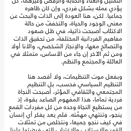
التمثيل والغناء والكتابة والرقص وغيرهما، كل
يؤدي عمله بشكل فردي، وإن كان ظاهره
جماعيا. لكن، هنا العودة إلى الذات والبحث عن
معنى الوجود والحياة، والتخففّ من حالة
الاكتئاب أصبحت ذاتية، في ظل صعود
مفاهيم الفردانية المختلفة، من تحقيق الذات
والتصالح معها، والإنجاز الشخصي، والأنا أولا
ومن ثم الآخر إن جاء من الأساس، متمثلا في
العائلة والمجتمع والنظم.
وبفعل موت التنظيمات، ولا أقصد هنا
التنظيم السياسي فحسب، بل التنظيم
المجتمعي والثقافي المؤثر، أصبحت النجاة
فردية تماما، هذا المفهوم الصاعد بقوة، إذ
من يستطيع النجاة وحده من كل مفردات القمع
ينجو، وتنتهي مهمَّته. فلم يعد يفكر أي إنسان
في كيف ننجو جميعا، ونتخلص من تمثلات
القهر والاستلاب والاغتراب التي فرضتها علينا