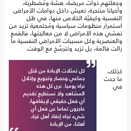
وجعلتهم ذوات مريضة، هشّة ومُضطربة،
وأحيانا منتحرة، تعيش داخل دوامات الأمراض
النفسية وكيفيّة الخلاص منها، في ظل
استمرار منظومات سياسية ومُجتمعية تزيد من
تفشي هذه الأمراض لا من معالجتها، فالقمع
والعنصرية وكل مسببات الأمراض النفسية ما
زالت قائمة، بل تزيد وتترسَّخ مع الوقت.
كذلك،
كل تمثلات الإبادة من قتل
ما حدث
جماعي وحصار وتجويع وإذلال
في
نراه يوميا. نرى كل هذه
المشاهد ولا نستطيع تقديم
أي فعل حقيقي لإيقافها،
عاجزون تماما عن فعل أي
شيء تجاه إنقاذ أهل غزة،
أهلنا، من الإبادة