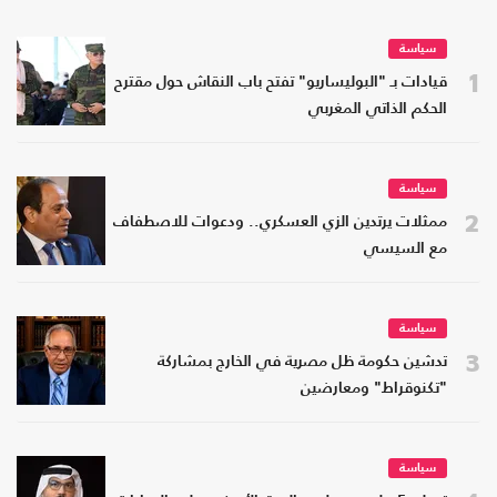
سياسة
1
قيادات بـ "البوليساريو" تفتح باب النقاش حول مقترح
الحكم الذاتي المغربي
سياسة
2
ممثلات يرتدين الزي العسكري.. ودعوات للاصطفاف
مع السيسي
سياسة
3
تدشين حكومة ظل مصرية في الخارج بمشاركة
"تكنوقراط" ومعارضين
سياسة