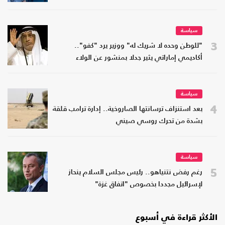
سياسة
3
"للوطن وحده لا شريك له" ووزير يرد "كفو"..
أكاديمي إماراتي يثير جدلا بمنشور عن الولاء
سياسة
4
بعد استنزاف ترسانتها الصاروخية.. إدارة ترامب قلقة
بشدة من تحرك روسي صيني
سياسة
5
رغم رفض نتنياهو.. رئيس مجلس السلام ينحاز
لإسرائيل مجددا بخصوص "اتفاق غزة"
الأكثر قراءة في أسبوع