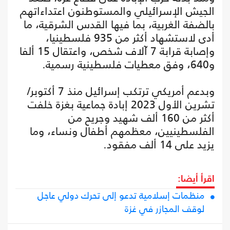
الجيش الإسرائيلي والمستوطنون اعتداءاتهم
بالضفة الغربية، بما فيها القدس الشرقية، ما
أدى لاستشهاد أكثر من 935 فلسطينيا،
وإصابة قرابة 7 آلاف شخص، واعتقال 15 ألفا
و640، وفق معطيات فلسطينية رسمية.
وبدعم أمريكي ترتكب إسرائيل منذ 7 أكتوبر/
تشرين الأول 2023 إبادة جماعية بغزة خلفت
أكثر من 160 ألف شهيد وجريح من
الفلسطينيين، معظمهم أطفال ونساء، وما
يزيد على 14 ألف مفقود.
اقرأ أيضا:
منظمات إسلامية تدعو إلى تحرك دولي عاجل
لوقف المجازر في غزة