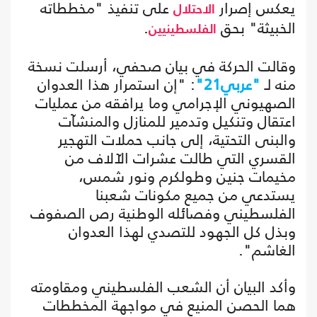
يعكس إصرار
على تنفيذ "مخططاته
الاحتلال
الخبيثة" بحق
.
الفلسطينيين
وقالت الحركة في بيان صحفي، أرسلت نسخة
منه لـ
"عربي21"
: "إن استمرار هذا العدوان
الصهيوني الإجرامي وما يرافقه من عمليات
اعتقال وتنكيل وتدمير للمنازل والمنشآت
والبنى التحتية، إلى جانب حملات التهجير
القسري التي طالت عشرات الآلاف من
مخيمات جنين وطولكرم ونور شمس،
يستدعي من جميع مكونات شعبنا
الفلسطيني وفصائله الوطنية رص الصفوف
وبذل كل الجهود للتصدي لهذا العدوان
الغاشم".
وأكد البيان أن الشعب الفلسطيني ومقاومته
هما الحصن المنيع في مواجهة المخططات