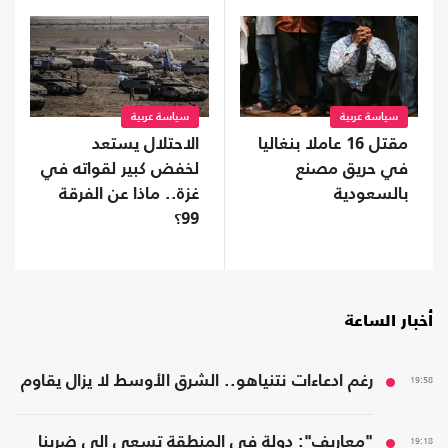
سياسة عربية
سياسة عربية
مقتل 16 عاملا بنغاليا
الاحتلال يستعد
في حريق مصنع
لخفض كبير لقواته في
بالسعودية
غزة.. ماذا عن الفرقة
99؟
أخبار الساعة
19:58
رغم ادعاءات نتنياهو.. الشرق الأوسط لا يزال يقاوم
19:18
"معاريف": دولة في المنطقة تسعى إلى ضربنا