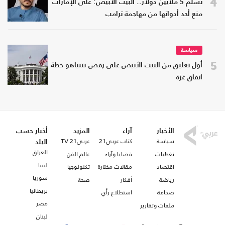
4
تسلم 5 ملايين دولار.. البيت الأبيض: على الإمارات
منع أحد أدواتها من مهاجمة ترامب
سياسة
5
أول تعليق من البيت الأبيض على رفض نتنياهو خطة
اتفاق غزة
الأخبار
آراء
المزيد
أخبار حسب
سياسة
كتاب عربي21
عربي21 TV
البلد
العراق
تغطيات
قضايا وآراء
عالم الفن
ليبيا
اقتصاد
مقالات مختارة
تكنولوجيا
سوريا
رياضة
أفكار
صحة
بريطانيا
صحافة
استطلاع رأي
مصر
ملفات وتقارير
لبنان