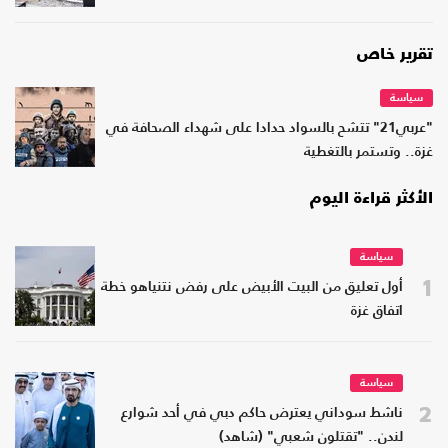
تقرير خاص
سياسة
"عربي21" تتشح بالسواد حدادا على شهداء الصحافة في
غزة.. وتستمر بالتغطية
الأكثر قراءة اليوم
سياسة
1
أول تعليق من البيت الأبيض على رفض نتنياهو خطة
اتفاق غزة
سياسة
2
ناشط سوداني يعترض حاكم دبي في أحد شوارع
لندن.. "تقتلون شعبي" (شاهد)