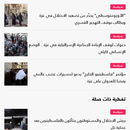
سياسة
"الأورومتوسطي" يحذّر من تصعيد الاحتلال في غزة
ويطالب بوقف التهجير القسري
سياسة
دعوات لوقف الإبادة الجماعية الإسرائيلية في غزة.. الوضع
الإنساني كارثي
سياسة
مؤتمر "فلسطينيو الخارج" يدعو لمسيرات غضب عالمي
رفضا للعدوان على غزة
تغطية ذات صلة
سياسة
جيش الاحتلال والمستوطنون ينكّلون بالفلسطينيين بعد
عملية تل