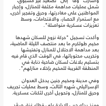
وأشارت "وفا" إلى "تصعيد غير مسبوق،
شمل عمليات مداهمة مكثفة للمنازل، وإجبار
المواطنين على مغادرتها، وحرق وتفجير أخرى،
مع استمرار الحصار، والاقتحامات، وسط
تعزيزات عسكرية متواصلة".
وأكدت تسجيل "حركة نزوح للسكان شهدها
مخيم طولكرم ما بعد منتصف الليلة الماضية،
بعد مداهمة الاحتلال للمنازل وتفتيشها
وتخريب محتوياتها، في الوقت الذي قام فيه
بتسليم بلاغات لسكان ضاحية ذنابة في
المنطقة القريبة للمخيم بإخلاء منازلهم".
وفي مدينة ومخيم جنين يدخل العدوان
الإسرائيلي شهره الثالث، وسط عمليات تجريف
وحرق للمنازل، وتحويل أخرى لثكنات عسكرية.
ومنذ بدئه حرب الإبادة على قطاع غزة، صعّد