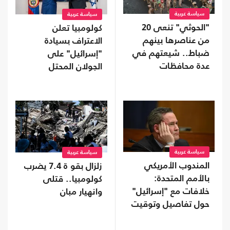
سياسة عربية
سياسة عربية
"الحوثي" تنعى 20
كولومبيا تعلن
من عناصرها بينهم
الاعتراف بسيادة
ضباط.. شيعتهم في
"إسرائيل" على
عدة محافظات
الجولان المحتل
سياسة عربية
سياسة عربية
المندوب الأمريكي
زلزال بقو ة 7.4 يضرب
بالأمم المتحدة:
كولومبيا.. قتلى
خلافات مع "إسرائيل"
وانهيار مبان
حول تفاصيل وتوقيت
خطة غزة