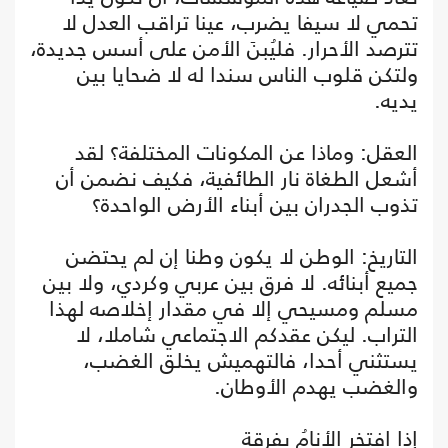
تحمي لا سيفا يضرب، عينا تراقب العدل لا
تترصد الأحرار. فليُبنَ الأمن على أسس جديدة،
ولتكن قلوب الناس سندا له لا ضحايا بين
يديه.
العقل: وماذا عن المكونات المختلفة؟ لقد
أشعل الطغاة نار الطائفية، فكيف نضمن أن
تذوب الجدران بين أبناء الأرض الواحدة؟
التاريخ: الوطن لا يكون وطنا إن لم يحتضن
جميع أبنائه. لا فرق بين عربي وكردي، ولا بين
مسلم ومسيحي إلا في مقدار إخلاصه لهذا
التراب. ليكن عقدكم الاجتماعي شاملا، لا
يستثني أحدا، فالتهميش يخلق الغضب،
والغضب يهدم الأوطان.
إذا افتخر الأنامُ بفرقةٍ