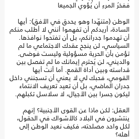
ففخرُ المرءِ أن يُؤوي الجميعا
الوطن (متنهّدا وهو يحدق في الأفق): أيها
السادة، أريدكم أن تفهموا أنني لا أطلب منكم
أن تهدموا جدرانكم، بل أن تفتحوا نوافذها.
السياسي، لن ينجح عقدك الاجتماعي ما لم
تؤمن بأن الحرية مسؤولية وليست فوضى.
والديني، لن يُحترم إيمانك ما لم تفصل بين
قداسته وبين أداة القمع. أما أنت أيها
القومي، فحبك لي لا يعني أن تسجنني داخل
جدران الماضي، بل أن تعيد تعريف الانتماء
ليكون جسرا بين الأجيال، لا سلاسل تكبلهم.
العقل: لكن ماذا عن القوى الأجنبية؟ إنهم
ينتشرون في البلاد كالأشواك في الحقول،
لكل واحد مصلحته، فكيف نعيد الوطن إلى
أهله؟