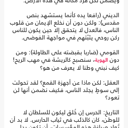
ويضمن لكل فرد مكانه في هذه الأرض.
الديني (رافعا يده كأنما يستشهد بنص
مقدس): ولكن دون أن نخلع الإيمان من قلوب
الناس، فالعدل لا يتحقق إلا حين يكون للناس
ركن روحي يثبّتهم في مواجهة الفوضى.
القومي (ضاربا بقبضته على الطاولة): ومن
دون
، سنصبح كالريشة في مهب الريح!
الهوية
كيف نبني وطنا لا يعرف من هو؟
العقل: لكن ماذا عن أجهزة القمع؟ لقد تحولت
إلى سوطٍ يجلد الناس، فكيف نضمن أنها لن
تعود؟
التاريخ: الحرس إن خُلق ليكون للسلطان لا
للوطن، كان كالذئب في ثياب الحارس. لا بد أن
تُعاد صياغة هذه المؤسسات، أن تكون يدا