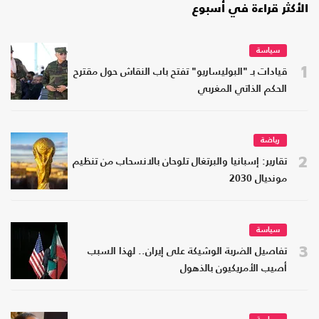
الأكثر قراءة في أسبوع
سياسة
1
قيادات بـ "البوليساريو" تفتح باب النقاش حول مقترح
الحكم الذاتي المغربي
رياضة
2
تقارير: إسبانيا والبرتغال تلوحان بالانسحاب من تنظيم
مونديال 2030
سياسة
3
تفاصيل الضربة الوشيكة على إيران.. لهذا السبب
أصيب الأمريكيون بالذهول