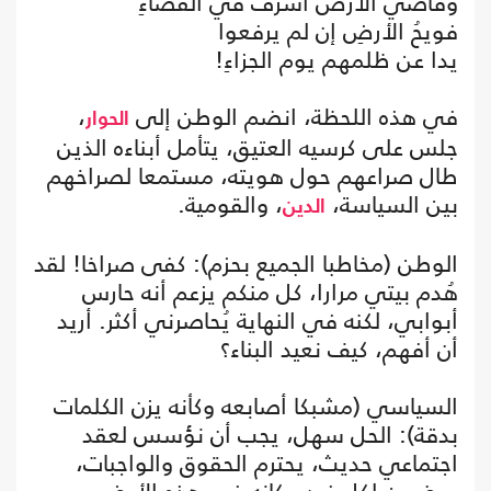
وقاضي الأرض أسرف في القضاءِ
فويحُ الأرضِ إن لم يرفعوا
يدا عن ظلمهم يوم الجزاءِ!
في هذه اللحظة، انضم الوطن إلى
،
الحوار
جلس على كرسيه العتيق، يتأمل أبناءه الذين
طال صراعهم حول هويته، مستمعا لصراخهم
بين السياسة،
، والقومية.
الدين
الوطن (مخاطبا الجميع بحزم): كفى صراخا! لقد
هُدم بيتي مرارا، كل منكم يزعم أنه حارس
أبوابي، لكنه في النهاية يُحاصرني أكثر. أريد
أن أفهم، كيف نعيد البناء؟
السياسي (مشبكا أصابعه وكأنه يزن الكلمات
بدقة): الحل سهل، يجب أن نؤسس لعقد
اجتماعي حديث، يحترم الحقوق والواجبات،