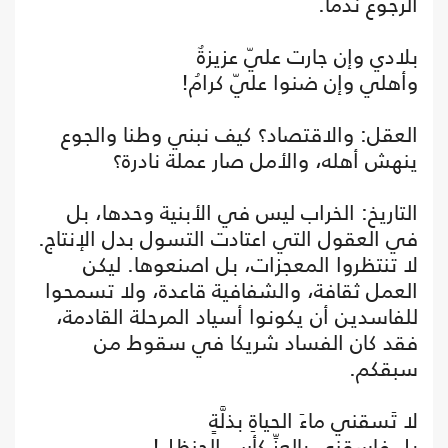
الرجوع ندما.
بلادي وإن جارت عليّ عزيزةٌ
وأهلي وإن ضنوا عليّ كرامُ!
العقل: والاقتصاد؟ كيف نبني وطنا والجوع
ينهش أهله، والأمل صار عملة نادرة؟
التاريخ: الخراب ليس في الأبنية وحدها، بل
في العقول التي اعتادت التسول بدل الإنتاج.
لا تنتظروا المعجزات، بل اصنعوها. ليكن
العمل ثقافة، والشفافية قاعدة، ولا تسمحوا
للفاسدين أن يكونوا أسياد المرحلة القادمة،
فقد كان الفساد شريكا في سقوط من
سبقكم.
لا تَسقني ماءَ الحياةِ بذلَّةٍ
بل فاسقني بالعزِّ كأس الحنظلِ!