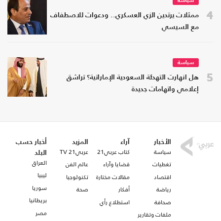
سياسة
4
ممثلات يرتدين الزي العسكري.. ودعوات للاصطفاف
مع السيسي
سياسة
5
هل انهارت التهدئة السعودية الإماراتية؟ تراشق
إعلامي واتهامات جديدة
الأخبار
آراء
المزيد
أخبار حسب
سياسة
كتاب عربي21
عربي21 TV
البلد
العراق
تغطيات
قضايا وآراء
عالم الفن
ليبيا
اقتصاد
مقالات مختارة
تكنولوجيا
سوريا
رياضة
أفكار
صحة
بريطانيا
صحافة
استطلاع رأي
مصر
ملفات وتقارير