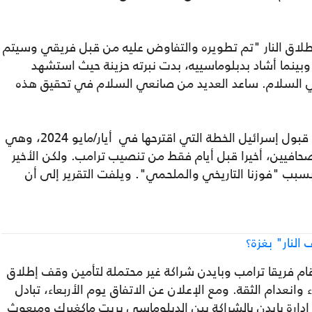
لاق النار "تم تطويره والتفاوض عليه من قبل فريقي وسيتم
. وبينما أشاد بدبلوماسييه، بدت نبرته حزينة حيث استشهد
 السلام. ساعد العديد من صانعي السلام في تحقيق هذه
لكن لم يكن هناك الكثير من البحث حول سبب قبول إسرائيل الخطة التي اقترحها في أيار/مايو 2024، وهي
صحافيين، أخيرا قبل أيام فقط من تنصيب ترامب. ولكن الأخير
بب "فوزنا التاريخي والملحمي". ويلفت التقرير إلى أن
النار" بغزة؟
م فريقا ترامب وبايدن شراكة غير محتملة لتأمين وقف إطلاق
 وانعدام الثقة. ومع الإعلان عن الاتفاق يوم الأربعاء، تبادل
دارة بايدن بالشراكة بين الدبلوماسي بريت ماكغيرك ومبعوث