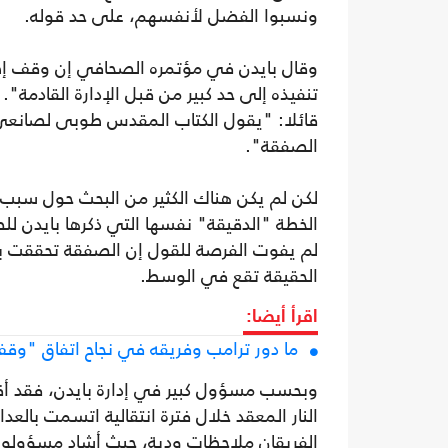
ونسبوا الفضل لأنفسهم، على حد قوله.
وقال بايدن في مؤتمره الصحافي إن وقف إط
تنفيذه إلى حد كبير من قبل الإدارة القادمة"
قائلا: "يقول الكتاب المقدس طوبى لصانعي
الصفقة".
الخطة "الدقيقة" نفسها التي ذكرها بايدن لل
لم يفوت الفرصة للقول إن الصفقة تحققت بس
الحقيقة تقع في الوسط.
اقرأ أيضا:
ما دور ترامب وفريقه في نجاح اتفاق "وقف 
وبحسب مسؤول كبير في إدارة بايدن، فقد أقا
النار المعقد خلال فترة انتقالية اتسمت بالعداء
الفريقان ملاحظات ودية، حيث أشاد مسؤولو إ