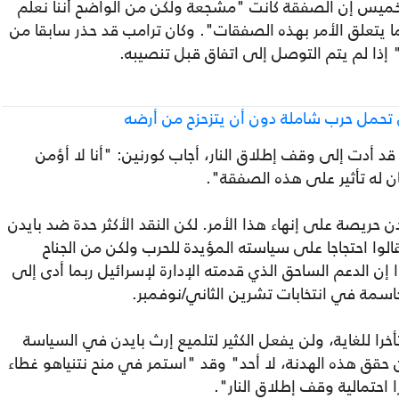
لخميس إن الصفقة كانت "مشجعة ولكن من الواضح أننا نعلم
يتعلق الأمر بهذه الصفقات". وكان ترامب قد حذر سابقا من
ذا لم يتم التوصل إلى اتفاق قبل تنصيبه.
حمل حرب شاملة دون أن يتزحزح من أرضه
د أدت إلى وقف إطلاق النار، أجاب كورنين: "أنا لا أؤمن
ن له تأثير على هذه الصفقة".
ن حريصة على إنهاء هذا الأمر. لكن النقد الأكثر حدة ضد بايدن
وا احتجاجا على سياسته المؤيدة للحرب ولكن من الجناح
ن الدعم الساحق الذي قدمته الإدارة لإسرائيل ربما أدى إلى
اسمة في انتخابات تشرين الثاني/نوفمبر.
خرا للغاية، ولن يفعل الكثير لتلميع إرث بايدن في السياسة
 حقق هذه الهدنة، لا أحد" وقد "استمر في منح نتنياهو غطاء
ا احتمالية وقف إطلاق النار".