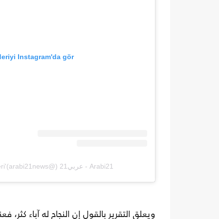
eriyi Instagram'da gör
Arabi21 - عربي21 (@arabi21news)'in paylaştığı bir gönderi
ويعلق التقرير بالقول إن النجاح له آباء كثر، 