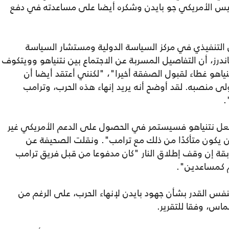
لرئيس الأمريكي جو بايدن وشكره أيضا على مساعدته في دفع
لتنفيذي في مركز السياسة الدولية ومستشار السياسة
ندرز، أن التفاصيل المسربة عن الاجتماع بين نتنياهو وويتكوف
اهو غطاء لقبول الصفقة أخيرا"، "لكنني أعتقد أيضا أن
ى منصبه. لقد أوضح أنه يريد إنهاء هذه الحرب، وترامب
.
 فعل نتنياهو فسيستمر في الحصول على الدعم الأمريكي غير
ن يكون متأكدًا من ذلك مع ترامب". ونقلت الصحيفة عن
 إن وقف إطلاق النار "كان مدفوعا من قبل فريق ترامب
ثهم كمساعدين".
فس القدر بشأن جهود بايدن لإنهاء الحرب، على الرغم من
ماس، وفقا للتقرير.