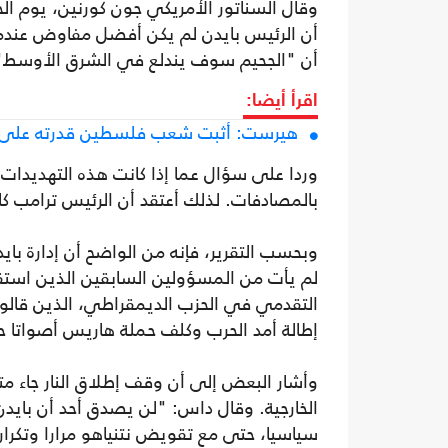
وقال السناتور الأمريكي جون كورنين، يوم ا
أن الرئيس بايدن لم يكن أفضل مفاوض عندما 
أن "الجحيم سوف يندلع في الشرق الأوسط" إ
اقرأ أيضا:
هيرست: أثبت شعب فلسطين قدرته على ت
وردا على سؤال عما إذا كانت هذه التهديدات ق
بالمصادفات. لذلك أعتقد أن الرئيس ترامب كا
وبحسب التقرير، فإنه من الواضح أن إدارة بايد
لم يأت من المسؤولين السابقين الذين استقال
التقدمي في الحزب الديمقراطي، الذين قالوا إ
إطالة أمد الحرب وكلف حملة هاريس أصواتا ح
وأشار البعض إلى أن وقف إطلاق النار جاء متأ
الخارجية. وقال داس: "لن يصدق أحد أن بايدن
سياسيا، حتى مع تقويض نتنياهو مرارا وتكرار