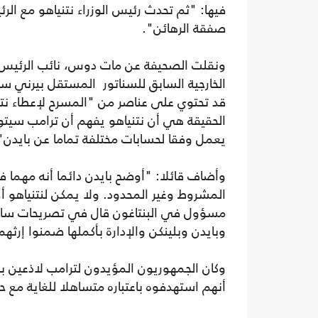
فيها: "ثم تحدث رئيس الوزراء نتنياهو مع ا
صفقة الرهائن".
ونقلت الصحيفة عن مات دوس، نائب الرئيس ا
الخارجية السابق للسناتور المستقل بيرني سا
قد تحتوي على عناصر من "المسرح لإعطاء نتني
الحقيقة هي أن نتنياهو يفهم أن ترامب سيتول
يعمل وفقا لحسابات مختلفة تماما عن بايدن"
وأضاف قائلا: "أوضح بايدن دائما أنه مهما
المشروط وغير المحدود. ولا يمكن لنتنياهو أ
مسؤول في البنتاغون قال في تصريحات سابقة
وبايدن وبلينكن والإدارة بأكملها ضمنوا إر
وكان الجمهوريون المؤيدون لترامب لاذعين بن
أنهم استهدفوه باعتباره متساهلا للغاية مع ح