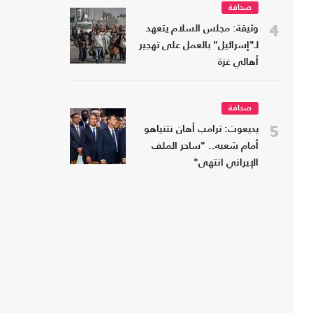
صحافة
4
وثيقة: مجلس السلام يتعهد
لـ"إسرائيل" بالعمل على تهجير
أهالي غزة
صحافة
5
يديعوت: ترامب أهان نتنياهو
أمام شعبه.. "ساحر الملف
الإيراني انتهى"