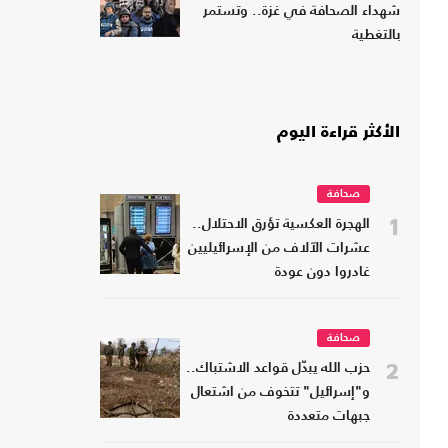
شهداء الصحافة في غزة.. وتستمر
بالتغطية
الأكثر قراءة اليوم
صحافة
1
الهجرة العكسية تؤرق الاحتلال..
عشرات الآلاف من الإسرائيليين
غادروا دون عودة
صحافة
2
حزب الله يبدّل قواعد الاشتباك..
و"إسرائيل" تتخوف من اشتعال
جبهات متعددة