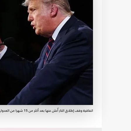
اتفاقية وقف إطلاق النار أُعلن عنها بعد أكثر من 15 شهرا من العدوان على غزة- الأناضول