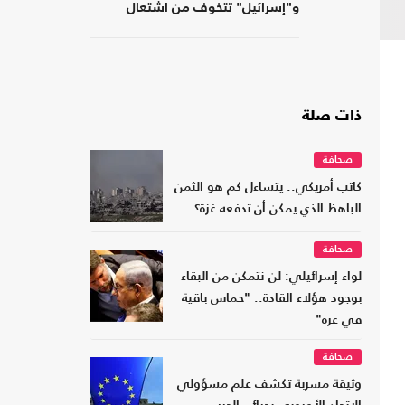
و"إسرائيل" تتخوف من اشتعال
جبهات متعددة
ذات صلة
صحافة
كاتب أمريكي.. يتساءل كم هو الثمن
الباهظ الذي يمكن أن تدفعه غزة؟
صحافة
لواء إسرائيلي: لن نتمكن من البقاء
بوجود هؤلاء القادة.. "حماس باقية
في غزة"
صحافة
وثيقة مسربة تكشف علم مسؤولي