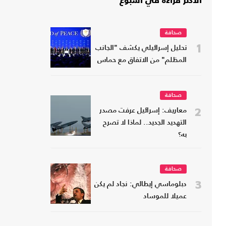
الأكثر قراءة في أسبوع
صحافة
1
تحليل إسرائيلي يكشف "الجانب
المظلم" من الاتفاق مع حماس
صحافة
2
معاريف: إسرائيل عرفت مصدر
التهديد الجديد.. لماذا لا تصرح
به؟
صحافة
3
دبلوماسي إيطالي: نجاد لم يكن
عميلا للموساد