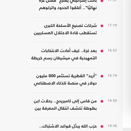
17:37
باحث إسرائيلي يقترح "فصل غزة
نهائيًا".. أغلقوا الحدود واتركوهم
لمصر
17:19
شركات تصنيع الأسلحة الكبرى
تستقطب قادة الاحتلال العسكريين
والأمنيين للعمل معها
16:52
بعد غزة.. كيف أعادت الانتخابات
التمهيدية في ميشيغان رسم خريطة
الديمقراطيين؟
16:19
"أريد" القطرية تستثمر 800 مليون
دولار في منصة للذكاء الاصطناعي
14:50
من فاس إلى كامبريدج.. رحلات ابن
بطوطة تكشف انتقال المعرفة بين
الشرق والغرب
14:36
حزب الله يبدّل قواعد الاشتباك..