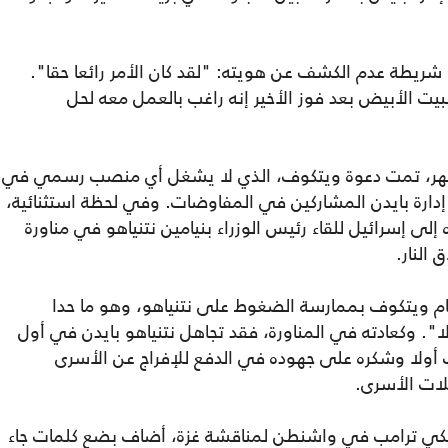
شريطة عدم الكشف عن هويته: "لقد كان الأمر رائعا حقا".
بيت الأبيض بعد فوز الأخير إنه راغب بالعمل معه لحل
لشهر، تمت دعوة ويتكوف، الذي لا يشغل أي منصب رسمي في
دارة بايدن المشاركين في المفاوضات. وفي لحظة استثنائية،
ى إسرائيل للقاء رئيس الوزراء بنيامين نتنياهو في مناورة
 النار.
قام ويتكوف بممارسة الضغوط على نتنياهو، وهو ما حدا
". وكعادته في المناورة، فقد تجاهل نتنياهو بايدن في أول
 أولا وشكره على جهوده في الدفع للإفراج عن الأسرى
لات الأسرى.
ريكي ترامب في واشنطن لمناقشة غزة، أضاف بضع كلمات جاء