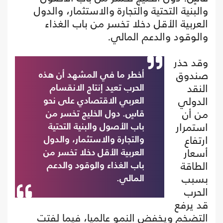
والبنية التحتية والتجارة والاستثمار، والدول
العربية الأقل دخلا تخسر من باب الغذاء
والوقود والدعم المالي.
وقد حذر
صندوق
أخطر ما في المشهد أن هذه
النقد
الحرب تعيد إنتاج الانقسام
الدولي
العربي الاقتصادي على نحو
من أن
قاسٍ. دول الخليج تخسر من
استمرار
باب الأصول والبنية التحتية
ارتفاع
والتجارة والاستثمار، والدول
أسعار
العربية الأقل دخلا تخسر من
الطاقة
باب الغذاء والوقود والدعم
بسبب
المالي.
الحرب
قد يرفع
التضخم ويخفض النمو عالميا، فيما لفتت