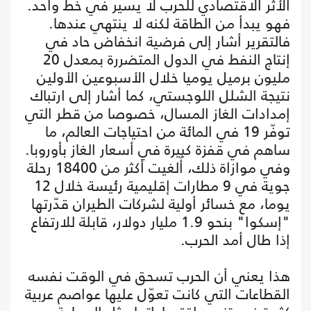
الأثر الاقتصادي للحرب لا يسير في خط واحد.
فهو يبدأ من الطاقة لكنه لا ينتهي عندها.
فالتقرير أشار إلى فرضية انخفاض حاد في
إنتاج النفط في الدول المتضررة بمعدل 20
مليون برميل يوميا خلال الأسبوعين الأولين
نتيجة الشلل اللوجستي، كما أشار إلى ارتباك
إمدادات الغاز المسال، خصوصا من قطر التي
توفّر 19 في المائة من احتياجات العالم، ما
ساهم في قفزة كبيرة في أسعار الغاز بأوروبا.
وفي موازاة ذلك، أُلغيت أكثر من 18400 رحلة
جوية في 9 مطارات إقليمية رئيسة خلال 12
يوما، مع خسائر أولية لشركات الطيران قدّرتها
"إسكوا" بنحو 1.9 مليار دولار، قابلة للارتفاع
إذا طال أمد الحرب.
هذا يعني أن الحرب تسحق في الوقت نفسه
القطاعات التي كانت تعوّل عليها عواصم عربية