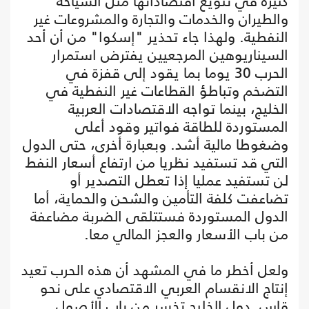
كثيرة في تنويع اقتصاداتها مثل السياحة
والطيران والخدمات والتجارة والمشروعات غير
النفطية. ولهذا جاء تحذير "إسكوا" من أن أحد
السيناريوهين المرجعيين يفترض استمرار
الحرب 30 يوما بما يقود إلى قفزة في
التضخم وتباطؤ القطاعات غير النفطية في
الخليج، بينما تواجه الاقتصادات العربية
المستوردة للطاقة فواتير وقود أعلى
وضغوطا مالية أشد. وبعبارة أخرى، حتى الدول
التي قد تستفيد نظريا من ارتفاع أسعار النفط
لن تستفيد عمليا إذا تعطل التصدير أو
تضاعفت كلفة التأمين والشحن والحماية، أما
الدول المستوردة فستتلقى الضربة مضاعفة
من باب الأسعار والعجز المالي معا.
ولعل أخطر ما في المشهد أن هذه الحرب تعيد
إنتاج الانقسام العربي الاقتصادي على نحو
قاسٍ. دول الخليج تخسر من باب الأصول