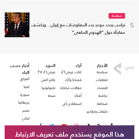
سياسة
5
ترامب يحدد موعد بدء المفاوضات مع إيران.. ويكشف
مفاجأة حول "الهجوم الملغي"
الأخبار
آراء
المزيد
أخبار حسب
سياسة
كتاب عربي21
عربي21 TV
البلد
العراق
تغطيات
قضايا وآراء
عالم الفن
ليبيا
اقتصاد
مقالات مختارة
تكنولوجيا
سوريا
رياضة
أفكار
صحة
بريطانيا
صحافة
استطلاع رأي
مصر
ملفات وتقارير
لبنان
تابعنا على
هذا الموقع يستخدم ملف تعريف الارتباط