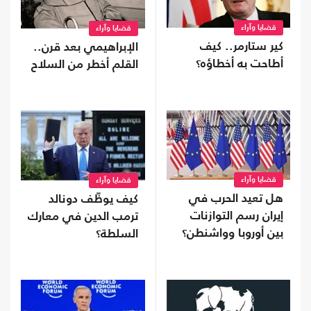
قضايا وآراء
قضايا وآراء
كير ستارمر.. كيف
الإبراهيمي بعد قرن..
أطاحت به أخطاؤه؟
القلم أخطر من السلاح
قضايا وآراء
قضايا وآراء
هل تعيد الحرب في
كيف يوظّف دونالد
إيران رسم التوازنات
ترمب الدين في معارك
بين أوروبا وواشنطن؟
السلطة؟