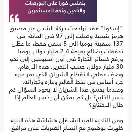
ينعكس فورا على البورصات
والتأمين وثقة المستثمرين.
"إسكوا" فقد تراجعت حركة الشحن عبر مضيق
هرمز بنسبة وصلت إلى 97 في المائة، من
137 سفينة يوميا إلى 5 سفن فقط، ما عطّل
تدفقات بضائع بقيمة 2.4 مليار دولار يوميا
ورفع خسائر التجارة في أول أسبوعين إلى نحو
30 مليار دولار، حسب التقرير. هذه الأرقام،
وصف عملي لانقطاع الشريان الذي يمر عبره
جزء أساس من نفط العالم وغازه وتجاراته.
وعندما يختنق هذا الشريان لا يعود السؤال كم
خسر الخليج؟ بل كم يمكن أن يخسر العالم إذا
طال الاختناق؟
ومن الناحية الميدانية، فإن هشاشة هذه البنية
ظهرت بوضوح مع اتساع الضربات على مرافق