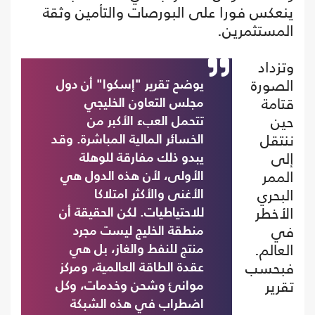
ينعكس فورا على البورصات والتأمين وثقة
المستثمرين.
وتزداد
الصورة
يوضح تقرير "إسكوا" أن دول
قتامة
مجلس التعاون الخليجي
حين
تتحمل العبء الأكبر من
ننتقل
الخسائر المالية المباشرة. وقد
إلى
يبدو ذلك مفارقة للوهلة
الممر
الأولى، لأن هذه الدول هي
البحري
الأغنى والأكثر امتلاكا
الأخطر
للاحتياطيات. لكن الحقيقة أن
في
منطقة الخليج ليست مجرد
العالم.
منتج للنفط والغاز، بل هي
فبحسب
عقدة الطاقة العالمية، ومركز
تقرير
موانئ وشحن وخدمات، وكل
اضطراب في هذه الشبكة