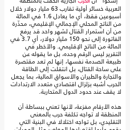
"إسكوا" أن
الجارية ألحقت بالمنطقة
الحرب
العربية خسائر أولية تقارب 63 مليار دولار خلال
أسبوعين فقط، أي ما يعادل 1.6 في المائة
من الناتج المحلي الإجمالي الإقليمي، محذّرة
من أن استمرار القتال لشهر واحد قد يرفع
الفاتورة إلى نحو 150 مليار دولار، أي 3.7 في
المائة من الناتج الإقليمي. والأخطر في
التقرير ليس الرقم وحده، بل ما يقوله عن
طبيعة الصدمة نفسها، إنها لم تعد مقتصرة
على ساحة القتال، بل انتقلت إلى الطاقة
والتجارة والطيران والأسواق المالية، بما يجعل
الحرب أشبه بزلزال اقتصادي متعدد الارتدادات
لا يقف عند حدود الدول المتحاربة.
هذه الأرقام مفزعة، لأنها تعني ببساطة أن
المنطقة لا تواجه تكلفة حرب بالمعنى
التقليدي، بل تواجه اختلالا في البنية التي
يقوم عليها اقتصادها المعاصر مثل الممرات