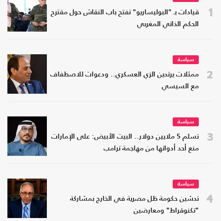
1
قيادات بـ "البوليساريو" تفتح باب النقاش حول مقترح
الحكم الذاتي المغربي
سياسة
2
ممثلات يرتدين الزي العسكري.. ودعوات للاصطفاف
مع السيسي
سياسة
3
تسلم 5 ملايين دولار.. البيت الأبيض: على الإمارات
منع أحد أدواتها من مهاجمة ترامب
سياسة
4
تدشين حكومة ظل مصرية في الخارج بمشاركة
"تكنوقراط" ومعارضين