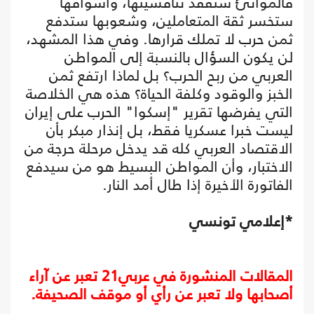
فالموانئ ستفقد تنافسيتها، وأسواقها
ستخسر ثقة المتعاملين، وشعوبها ستدفع
ثمن حرب لا تملك قرارها. وفي هذا المشهد،
لن يكون السؤال بالنسبة إلى المواطن
العربي من ربح الحرب؟ بل لماذا ارتفع ثمن
الخبز والوقود وكلفة الحياة؟ هذه هي الخلاصة
التي يفرضها تقرير "إسكوا" الحرب على إيران
ليست خبرا عسكريا فقط، بل إنذار مبكر بأن
الاقتصاد العربي كله قد يدخل مرحلة حرجة من
الاختبار، وأن المواطن البسيط هو من سيدفع
الفاتورة الأخيرة إذا طال أمد النار.
*إعلامي تونسي
المقالات المنشورة في عربي21 تعبر عن آراء
أصحابها ولا تعبر عن رأي أو موقف الصحيفة.