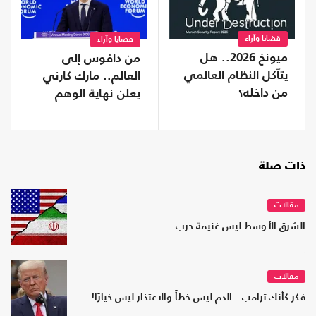
قضايا وآراء
قضايا وآراء
ميونخ 2026.. هل
من دافوس إلى
يتآكل النظام العالمي
العالم.. مارك كارني
من داخله؟
يعلن نهاية الوهم
ذات صلة
مقالات
الشرق الأوسط ليس غنيمة حرب
مقالات
فكر كأنك ترامب.. الدم ليس خطأً والاعتذار ليس خيارًا!