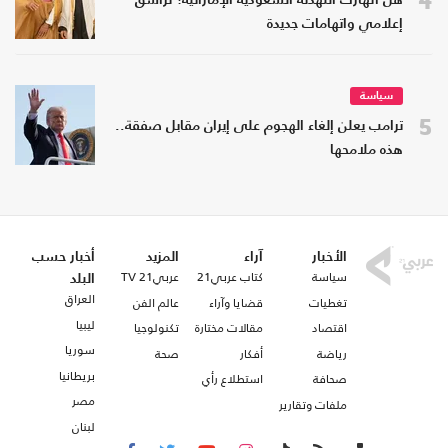
هل انهارت التهدئة السعودية الإماراتية؟ تراشق
إعلامي واتهامات جديدة
سياسة
5
ترامب يعلن إلغاء الهجوم على إيران مقابل صفقة..
هذه ملامحها
الأخبار
آراء
المزيد
أخبار حسب
سياسة
كتاب عربي21
عربي21 TV
البلد
العراق
تغطيات
قضايا وآراء
عالم الفن
ليبيا
اقتصاد
مقالات مختارة
تكنولوجيا
سوريا
رياضة
أفكار
صحة
بريطانيا
صحافة
استطلاع رأي
مصر
ملفات وتقارير
لبنان