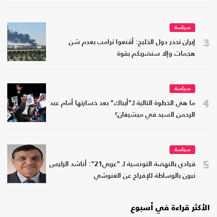
سياسة
3
إيران تحذر دول الخليج: أقنعوا ترامب بعدم شن
هجمات وإلا سنضربكم بقوة
سياسة
4
ما هي الخطوة التالية لـ"أيباك" بعد خسارتها أمام عبد
الرحمن السيد في ميشيغان؟
سياسة
5
قيادي بالنهضة التونسية لـ "عربي21": أناشد الرئيس
تبون بالوساطة للإفراج عن الغنوشي
الأكثر قراءة في أسبوع