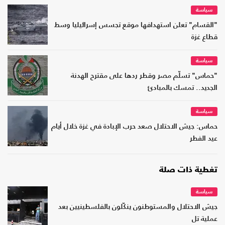
سياسة
"القسام" تعلن استهدافها موقع تجسس إسرائيليا وسط
قطاع غزة
سياسة
"حماس" تسلّم مصر وقطر ردها على مقترح الهدنة
الجديد.. تمسك بالمبادئ
سياسة
حماس: جيش الاحتلال صعد حرب الإبادة في غزة خلال أيام
عيد الفطر
تغطية ذات صلة
سياسة
جيش الاحتلال والمستوطنون ينكّلون بالفلسطينيين بعد
عملية تل