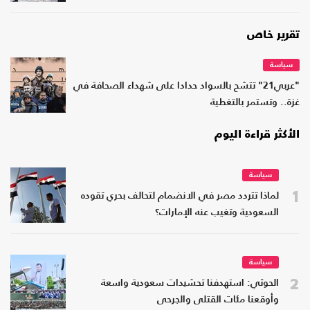
تقرير خاص
سياسة
"عربي21" تتشح بالسواد حدادا على شهداء الصحافة في
غزة.. وتستمر بالتغطية
الأكثر قراءة اليوم
سياسة
1
لماذا تتردد مصر في الانضمام لتحالف بحري تقوده
السعودية وتغيب عنه الإمارات؟
سياسة
2
الحوثي: استهدفنا تحشيدات سعودية واسعة
وأوقعنا مئات القتلى والجرحى