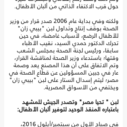
حول قرب الاكتفاء الذاتي من ألبان الأطفال.
ولكنه وفي بداية عام 2006 صدر قرار من وزير
الصحة بوقف إنتاج وتداول لبن "بيبي زان‏"
للأطفال الرضع، لأسباب غامضة، في حين
تحرك الدكتور حمدي السيد، نقيب الأطباء
سابقا، ورئيس لجنة الصحة بمجلس الشعب
وقتها؛ باستدعاء وزير الصحة لمناقشة القرار،
وتم الاتفاق على أن هذا المصنع يعد وصمة
عار في جبين المسؤولين عن قطاع الصحة في
مصر؛ ليتم إسدال الستار على لبن "بيبي زان"
ويختفي من الأسواق المصرية.
لبن " تحيا مصر" وتصدر الجيش للمشهد
باعتباره المنقذ الوحيد لتوفير ألبان الأطفال:
في صباح الأول من سبتمبر/أيلول 2016،