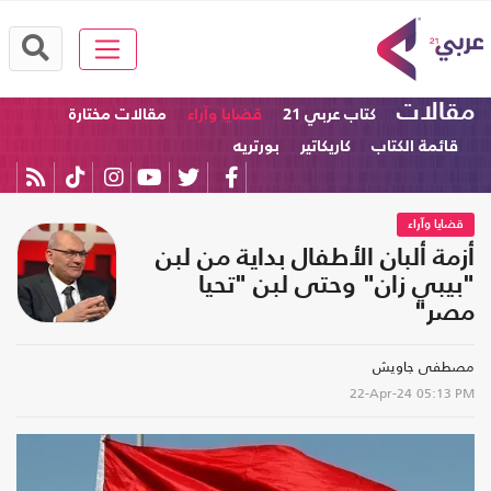
مقالات
كتاب عربي 21
قضايا وآراء
مقالات مختارة
قائمة الكتاب
كاريكاتير
بورتريه
قضايا وآراء
أزمة ألبان الأطفال بداية من لبن
"بيبي زان" وحتى لبن "تحيا
مصر"
مصطفى جاويش
22-Apr-24
05:13 PM