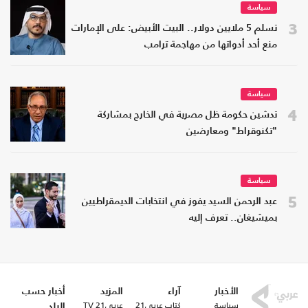
سياسة
3
تسلم 5 ملايين دولار.. البيت الأبيض: على الإمارات
منع أحد أدواتها من مهاجمة ترامب
سياسة
4
تدشين حكومة ظل مصرية في الخارج بمشاركة
"تكنوقراط" ومعارضين
سياسة
5
عبد الرحمن السيد يفوز في انتخابات الديمقراطيين
بميشيغان.. تعرف إليه
الأخبار
آراء
المزيد
أخبار حسب
سياسة
كتاب عربي21
عربي21 TV
البلد