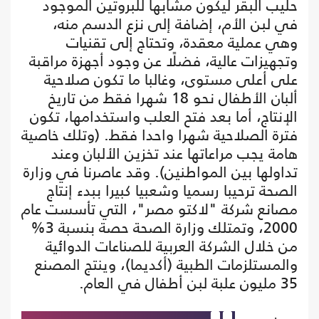
حليب البقر ليكون مشابها للبروتين الموجود
في لبن الأم، إضافة إلى نزع الدسم منه،
وهي عملية معقدة، وتحتاج إلى تقنيات
وتجهيزات عالية، فضلًا عن وجود أجهزة مراقبة
على أعلى مستوى، وغالبا ما تكون صلاحية
ألبان الأطفال نحو 18 شهرا فقط من تاريخ
الإنتاج، أما بعد فتح العلب واستخدامها، تكون
فترة الصلاحية شهرا واحدا فقط. (وتلك خاصية
هامة يجب مراعاتها عند تخزين الألبان وعند
تداولها بين المواطنين). وقد عاصرنا في وزارة
الصحة ترحيبا رسميا وشعبيا كبيرا ببدء إنتاج
مصانع شركة "لاكتو مصر"، التي تأسست عام
2000، وتمتلك وزارة الصحة حصة بنسبة 3%
من خلال الشركة العربية للصناعات الدوائية
والمستلزمات الطبية (أكديما)، وينتج المصنع
35 مليون علبة لبن أطفال في العام.