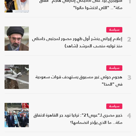
1
التويجري يرد على أكاديمي إماراتي هاجم "اتفاق
مكة".. "اللي اختشوا ماتوا"
سياسة
2
إعلام إيراني ينشر أول ظهور مصور لمجتبى خامنئي
منذ توليه منصب المرشد (شاهد)
سياسة
3
هجوم حوثي غير مسبوق يستهدف قوات سعودية
في "المخا"
سياسة
4
خبير مصري لـ"عربي21": تركيا تريد جر القاهرة لاتفاق
مكة.. ما الذي يؤخر انضمامها؟