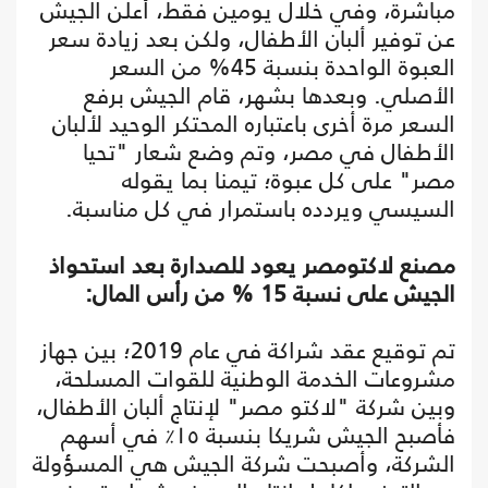
مباشرة، وفي خلال يومين فقط، أعلن الجيش
عن توفير ألبان الأطفال، ولكن بعد زيادة سعر
العبوة الواحدة بنسبة 45% من السعر
الأصلي. وبعدها بشهر، قام الجيش برفع
السعر مرة أخرى باعتباره المحتكر الوحيد لألبان
الأطفال في مصر، وتم وضع شعار "تحيا
مصر" على كل عبوة؛ تيمنا بما يقوله
السيسي ويردده باستمرار في كل مناسبة.
مصنع لاكتومصر يعود للصدارة بعد استحواذ
الجيش على نسبة 15 % من رأس المال:
تم توقيع عقد شراكة في عام 2019؛ بين جهاز
مشروعات الخدمة الوطنية للقوات المسلحة،
وبين شركة "لاكتو مصر" لإنتاج ألبان الأطفال،
فأصبح الجيش شريكا بنسبة ١٥٪ في أسهم
الشركة، وأصبحت شركة الجيش هي المسؤولة