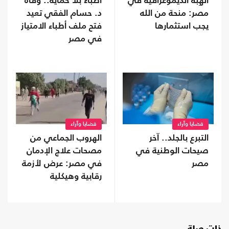
الهِبَة الديموغرافية في
أطباء بلا حماية.. وفاة
مصر: منحة من الله
د. حسام الفقي تعيد
يجب استثمارها
فتح ملف أطباء الامتياز
في مصر
قضايا وآراء
قضايا وآراء
التبرع بالجلد.. آخر
الهروب الجماعي من
صيحات الوطنية في
مصحات علاج الإدمان
مصر
في مصر: عرض لأزمة
رقابية وهيكلية