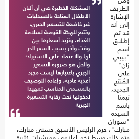
ومن
الطريف
المشكلة الخطيرة هي أن ألبان
الإشارة
الأطفال المتاحة بالصيدليات
إلى أنه
غير خاضعة للتسعير الجبري،
قد تم
وتتبع للهيئة القومية لسلامة
إطلاق
الغذاء، وتزيد أسعارها بين
اسم
وقت وآخر بسبب السعر الحر
"بيبي
لها والاعتماد على الاستيراد؛
زان"
والحل هو ضرورة التسعير
على
الجبري باعتبارها ليست مجرد
المُنتج
أغذية عادية، وإعادة التوصيف
الجديد،
بالمسمى المناسب تمهيدا
تيمنا
لدخولها تحت رقابة التسعيرة
باسم
الجبرية
السيدة
"سوزان
مبارك"، حرم الرئيس الأسبق حسني مبارك،
وتم ذلك وسط زخم إعلامي ومبشرات كثيرة