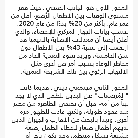
المحور الأول هو الجانب الصحي ـ حيث قفز
مستوى الوفيات بين الأطفال الرُضع، أقل من
عمر عام، بأكثر من 20% بدءًا من عام 2020،
بحسب بيانات الجهاز المركزي للإحصاء، والذي
أعلن أيضا أن معدلات الإصابة بالأنيميا قد
ارتفعت إلى نسبة 43% بين الأطفال دون
سن الخامسة، ويزيد سوء التغذية الحاد من
مخاطر الوفاة بسبب أمراض أخرى مثل
الالتهاب الرئوي بين تلك الشريحة العمرية.
المحور الثاني مجتمعي ديني ـ قديما كانت
"المُرضعات" هن البديل للطفل الذي لا يجد
لبناً من أمه، قبل أن تختفي الظاهرة من مصر
منذ عقود طويلة، ولكنها عادت للظهور مرة
أخرى؛ وتبدأ بالبحث عن الأقارب والجيران الذين
لديهم أطفال صغار لإعطاء الطفل رضعة
مشبعة بشكل منتظم، وقد تكون بأجر أو