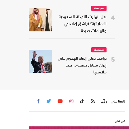
سياسة
4
هل انهارت التهدئة السعودية
الإماراتية؟ تراشق إعلامي
واتهامات جديدة
سياسة
5
ترامب يعلن إلغاء الهجوم على
إيران مقابل صفقة.. هذه
ملامحها
تابعنا على
من نحن
اتصل بنا