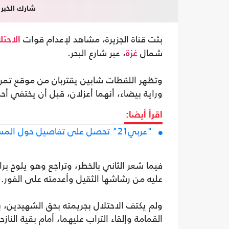
شارك الخبر
بثت قناة الجزيرة، مشاهد لإعدام قوات
الاحتل
شمال
، عبر شارع البحر.
غزة
وتظهر اللقطات شابين يقتربان من موقع تمركز 
وراية بيضاء، أنهما أعزلان، قبل أن يختفي أ
اقرأ أيضا:
"عربي21" تحصل على تفاصيل حول المسن الذي أعدمه الاحتلال بغزة
فيما شعر الثاني بالخطر، وتراجع وهو يلوح براي
عليه من رشاشها الثقيل وأعدمته على الفور.
ولم يكتف الاحتلال بجريمته بحق الشهيدين، بل
القمامة وإلقاء التراب عليهما، أمام بقية الن