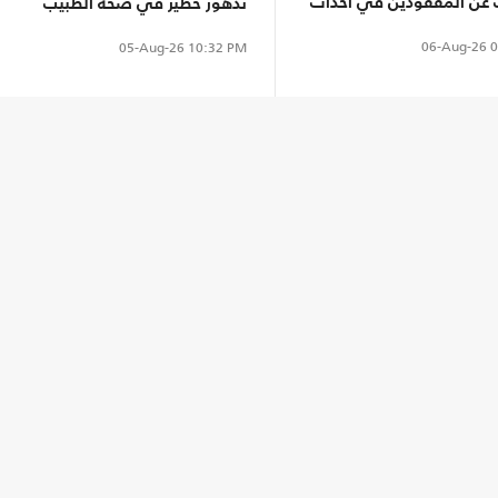
عن المفقودين في أحداث
تدهور خطير في صحة الطبيب
المعتقل حسام أبو صفية
06-Aug-26
0
05-Aug-26
10:32 PM