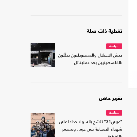
تغطية ذات صلة
سياسة
جيش الاحتلال والمستوطنون ينكّلون
بالفلسطينيين بعد عملية تل
تقرير خاص
سياسة
"عربي21" تتشح بالسواد حدادا على
شهداء الصحافة في غزة.. وتستمر
بالتغطية