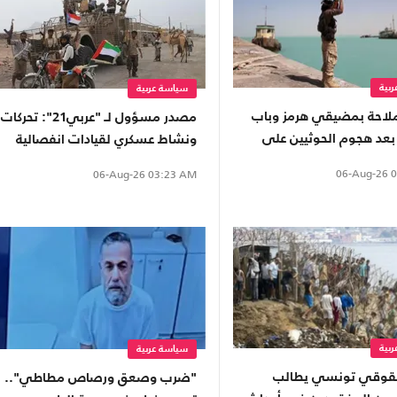
بية
سياسة عربية
لملاحة بمضيقي هرمز وباب
مصدر مسؤول لـ "عربي21": تحركات
بعد هجوم الحوثيين على
ونشاط عسكري لقيادات انفصالية
عودية
موالية للإمارات في محافظة نفطية
06-Aug-26
0
06-Aug-26
03:23 AM
بية
سياسة عربية
قوقي تونسي يطالب
"ضرب وصعق ورصاص مطاطي"..