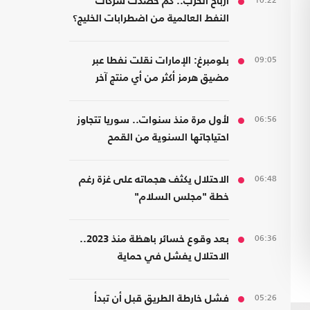
10:22
أرباح الحرب.. كم حصدت شركات
النفط العالمية من اضطرابات الخليج؟
09:05
بلومبرغ: الإمارات نقلت نفطا عبر
مضيق هرمز أكثر من أي منتج آخر
06:56
لأول مرة منذ سنوات.. سوريا تتجاوز
احتياجاتها السنوية من القمح
06:48
الاحتلال يكثف هجماته على غزة رغم
خطة "مجلس السلام"
06:36
بعد وقوع خسائر باهظة منذ 2023..
الاحتلال يفشل في حماية
مستوطنيه من خطر الصواريخ
05:26
فشل خارطة الطريق قبل أن تبدأ