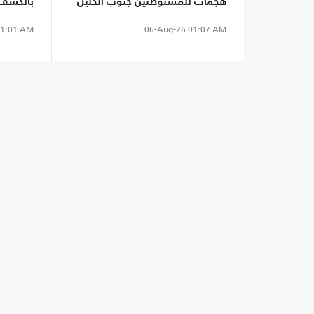
هجمات للمستوطنين جنوب الخليل
بالكشف 
(شاهد)
"سبتة"
1:01 AM
06-Aug-26
01:07 AM