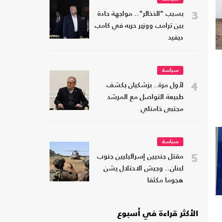
3
بسبب "الذخائر".. مواجهة حادة
بين ترامب ووزير حربه في كامب
ديفيد
سياسة
4
لأول مرة.. بزشكيان يكشف
طبيعة التواصل مع المرشد
مجتبى خامنئي
سياسة
5
مقتل جنديين إسرائيليين جنوب
لبنان.. وجيش الاحتلال يشن
هجوما مكثفا
الأكثر قراءة في أسبوع