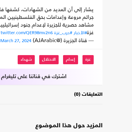
يشار إلى أن العديد من الشهادات، كشفها فلس
جرائم مروعة وإعدامات بحق الفلسطينيين الما
مشاهد حصرية للجزيرة لإعدام جنود إسرائيليي
غزة
#الأخبار
#حرب_غزة
c.twitter.com/QER98mv2n6
— قناة الجزيرة (@AJArabic)
March 27, 2024
غزة
إعدام
الاحتلال
شهداء
اشترك في قناتنا على تليغرام
التعليقات (0)
المزيد حول هذا الموضوع