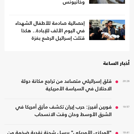
وخانيونس
إحصائية صادمة للأطفال الشهداء
في اليوم الألف للإبادة.. هكذا
قتلت إسرائيل الرضع بغزة
أخبار الساعة
20:26
قلق إسرائيلي متصاعد من تراجع مكانة دولة
الاحتلال في السياسة الأمريكية
19:57
فورين أفيرز: حرب إيران تكشف مأزق أمريكا في
الشرق الأوسط وحان وقت الانسحاب
19:41
"المركزي الأمريكي" يرسل شحنة نقدية ضخمة من