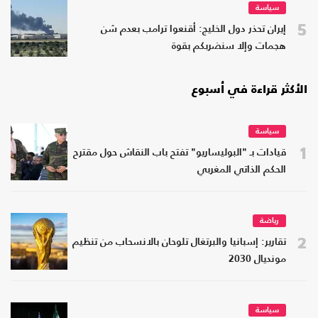
سياسة
5
إيران تحذر دول الخليج: أقنعوا ترامب بعدم شن
هجمات وإلا سنضربكم بقوة
الأكثر قراءة في أسبوع
سياسة
1
قيادات بـ "البوليساريو" تفتح باب النقاش حول مقترح
الحكم الذاتي المغربي
رياضة
2
تقارير: إسبانيا والبرتغال تلوحان بالانسحاب من تنظيم
مونديال 2030
سياسة