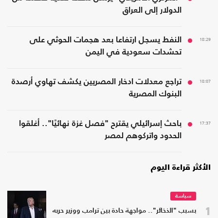
الدولار إلى العراق
18:29
النفط يسجل ارتفاعا بعد هجمات الحوثي على
تحشدات سعودية في اليمن
18:07
تراجع معدلات ادخار المصريين يكشف تهاوي أرصدة
البنوك المصرية
17:37
باحث إسرائيلي يقترح "فصل غزة نهائيًا".. أغلقوا
الحدود واتركوهم لمصر
الأكثر قراءة اليوم
سياسة
1
بسبب "الذخائر".. مواجهة حادة بين ترامب ووزير حربه