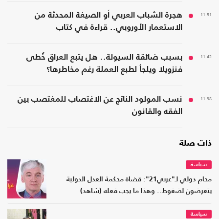
11:51
هجرة الشباب العربي أو الصيغة المحدثة من
الاستعمار الأوروبي.. قراءة في كتاب
11:42
بسبب ضائقة السيولة.. هل يتبع العراق خُطى
فنزويلا ويلجأ لطبع العملة رغم مخاطرها؟
11:38
نسب المولود الناتج عن الاغتصاب للمغتصب بين
الفقه والقانون
ذات صلة
سياسة
محام دولي لـ"عربي21": قضاة محكمة العدل الدولية
يتعرضون لضغوط.. وهذا ما يجب فعله (شاهد)
سياسة