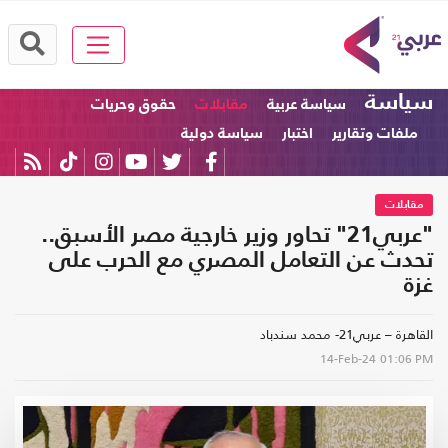
سياسة
سياسة عربية
مقابلات
حقوق وحريات
ملفات وتقارير
اختبار
سياسة دولية
مقابلات
"عربي21" تحاور وزير خارجية مصر الأسبق..
تحدث عن التعامل المصري مع الحرب على
غزة
القاهرة – عربي21- محمد سندباد
14-Feb-24
01:06 PM