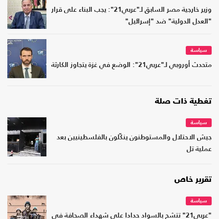
وزير خارجية مصر السابق لـ"عربي21": يجب البناء على قرار
"العدل الدولية" ضد "إسرائيل"
سياسة
متحدث أوروبي لـ"عربي21": الوضع في غزة يتجاوز الكارثة
تغطية ذات صلة
سياسة
جيش الاحتلال والمستوطنون ينكّلون بالفلسطينيين بعد
عملية تل
تقرير خاص
سياسة
"عربي21" تتشح بالسواد حدادا على شهداء الصحافة في