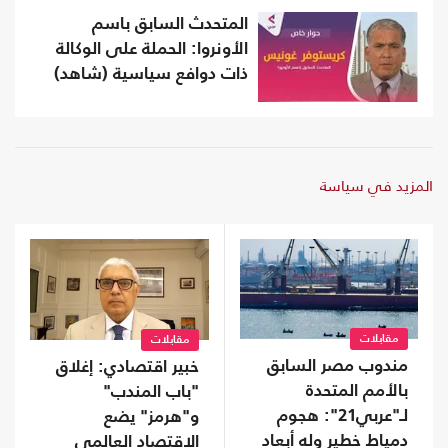
المتحدث السابق باسم
الأونروا: الحملة على الوكالة
ذات دوافع ‏سياسية (شاهد)
المزيد في سياسة
مقابلات
مقابلات
مندوب مصر السابق
خبير اقتصادي: إغلاق
بالأمم المتحدة
"باب المندب"
لـ"عربي21": هجوم
و"هرمز" يضع
دمياط خطير وله أبعاد
الاقتصاد العالمي