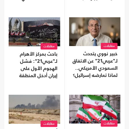
متعددة
على حافة الانهيار
مقابلات
مقابلات
خبير نووي يتحدث
باحث بمركز الأهرام
لـ"عربي21" عن الاتفاق
لـ"عربي21": فشل
السعودي الأمريكي..
الهجوم الأول على
لماذا تعارضه إسرائيل؟
إيران أدخل المنطقة
طورا جديدا من الحروب
مقابلات
مقابلات