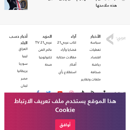
هذه ملامحها
الأخبار
آراء
المزيد
أخبار حسب
سياسة
كتاب عربي21
عربي21 TV
البلد
العراق
تغطيات
قضايا وآراء
عالم الفن
ليبيا
اقتصاد
مقالات مختارة
تكنولوجيا
سوريا
رياضة
أفكار
صحة
بريطانيا
صحافة
استطلاع رأي
مصر
ملفات وتقارير
لبنان
تابعنا على
هذا الموقع يستخدم ملف تعريف الارتباط
Cookie
من نحن
اتصل بنا
شروط الاستخدام
أوافق