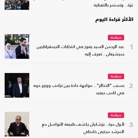
غزة.. وتستمر بالتغطية
الأكثر قراءة اليوم
سياسة
1
عبد الرحمن السيد يفوز في انتخابات الديمقراطيين
بميشيغان.. تعرف إليه
سياسة
2
بسبب "الذخائر".. مواجهة حادة بين ترامب ووزير حربه
في كامب ديفيد
سياسة
3
لأول مرة.. بزشكيان يكشف طبيعة التواصل مع
المرشد مجتبى خامنئي