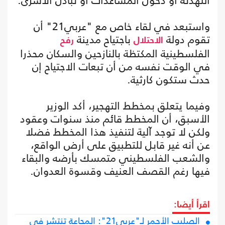
التهدئة أو دخول المساعدات أو تبادل الأسرى.
واستبعد في لقاء خاص مع "عربي21" أن
تقوم دولة
باجتياح مدينة
الاحتلال
رفح
الفلسطينية المكتظة بالنازحين والسكان محذرا
في الوقت نفسه من أن تبعات الاجتياح إن
حدث ستكون كارثية.
وفيما يتعلق بمخطط التهجير، أكد الوزير
الأسبق، أن المخطط قائم منذ سنوات وعقود
ولكن لا توجد آلية لتنفيذ هذا المخطط فضلا
عن أنه غير قابل للتطبيق على أرض الواقع،
والشعب الفلسطيني متمسك بأرضه والبقاء
فيها رغم القصف العنيف وقسوة العدوان.
اقرأ أيضا:
الصليب الأحمر لـ"عربي21": المجاعة تنتشر في