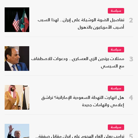
سياسة
2
تفاصيل الضربة الوشيكة على إيران.. لهذا السبب
أصيب الأمريكيون بالذهول
سياسة
3
ممثلات يرتدين الزي العسكري.. ودعوات للاصطفاف
مع السيسي
سياسة
4
هل انهارت التهدئة السعودية الإماراتية؟ تراشق
إعلامي واتهامات جديدة
سياسة
5
ترامب يعلن إلغاء الهجوم على إيران مقابل صفقة..