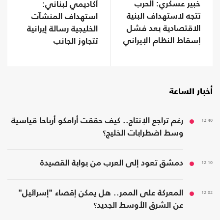
خبير عسكري: الحرب
أكاديمي لبناني:
تتجه لاستهداف البنية
استهداف المنشآت
الاقتصادية بعد فشل
الخليجية رسالة إيرانية
إسقاط النظام الإيراني
تتجاوز الجانب
العسكري.. لهذا
السبب
أخبار الساعة
12:40
رغم تراجع الإنتاج.. كيف حققت أرامكو أرباحا قياسية
وسط اضطرابات الخليج؟
12:10
دمشق تعود إلى العرب من بوابة القصيدة
12:02
المعركة على الممر.. هل يمكن إقصاء "إسرائيل"
عن الشرق الأوسط الجديد؟