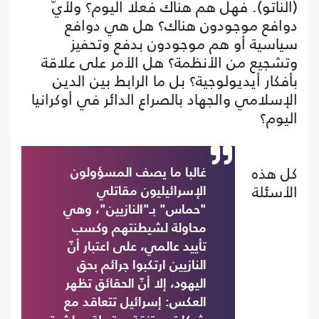
(الناتو). فهل هم هناك فعلا اليوم؟ ولأيّ
دوافع موجودون هناك؟ هل هي دوافع
سياسية أو هم موجودون بدفع وتحفيز
وتشجيع من الأنظمة؟ هل الأمر على علاقة
بأفكار أيديولوجية؟ بل ما الرابط بين الدين
الإسلامي والجهاد بالصراع الدائر في أوكرانيا
اليوم؟
كل هذه
غالبا ما يصف المسؤولون
الأسئلة
الإسرائيليون مقاتلي
"حماس" بـ"النازيين"، وهي
محاولة لشيطنتهم وكسب
تأييد عالمي، على اعتبار أنّ
النازيين ارتكبوا جرائم بحق
اليهود، إلا أنّ الحقائق تظهر
العكس: إسرائيل تتعاقد مع