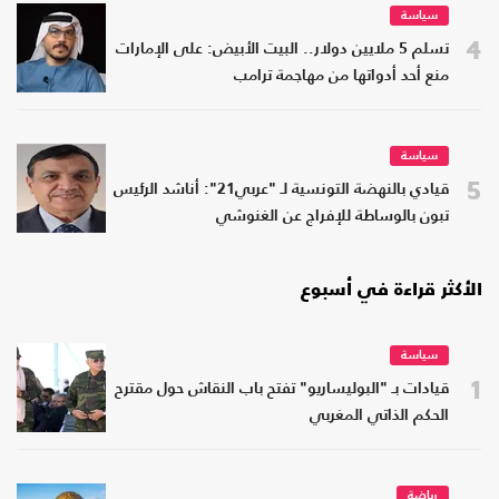
سياسة
4
تسلم 5 ملايين دولار.. البيت الأبيض: على الإمارات
منع أحد أدواتها من مهاجمة ترامب
سياسة
5
قيادي بالنهضة التونسية لـ "عربي21": أناشد الرئيس
تبون بالوساطة للإفراج عن الغنوشي
الأكثر قراءة في أسبوع
سياسة
1
قيادات بـ "البوليساريو" تفتح باب النقاش حول مقترح
الحكم الذاتي المغربي
رياضة