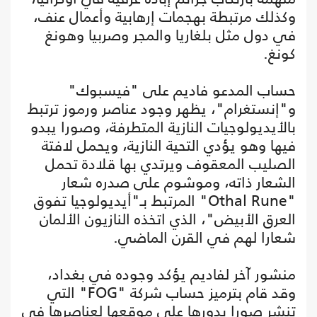
وكذلك مرتبطة بهجمات إرهابية وأعمال عنف،
في دول مثل بلغاريا والمجر وصربيا وهونغ
كونغ.
حساب المدعو فاديم على "فيسبوك"
و"إنستغرام"، يظهر وجود عناصر ورموز ترتبط
بالأيديولوجيات النازية المتطرفة، وصورا يبدو
فيها وهو يؤدي التحية النازية، ويحمل لافتة
الصليب المعقوف ويرتدي بها قلادة تحمل
الشعار ذاته، وموشوم على صدره شعار
"Othal Rune" المرتبط بـ"أيديولوجيا تفوق
العرق الأبيض"، الذي اتخذه النازيون الألمان
شعارا لهم في القرن الماضي.
منشور آخر لفاديم يؤكد وجوده في بغداد،
وقد قام بترميز حساب شركة "FOG" التي
تنشر صورا بدورها على موقعها لعناصرها في