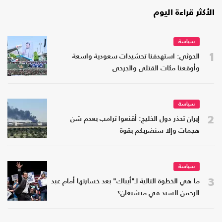
الأكثر قراءة اليوم
سياسة
1
الحوثي: استهدفنا تحشيدات سعودية واسعة
وأوقعنا مئات القتلى والجرحى
سياسة
2
إيران تحذر دول الخليج: أقنعوا ترامب بعدم شن
هجمات وإلا سنضربكم بقوة
سياسة
3
ما هي الخطوة التالية لـ"أيباك" بعد خسارتها أمام عبد
الرحمن السيد في ميشيغان؟