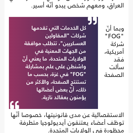
العراق، ومعهم شخص يبدو أنّه أسير.
وبما أنّ
كل الخدمات التي تقدمها
"FOG"
شركات "المقاولين
شركة
العسكريين"، تتطلب موافقة
أمريكية،
من الجهات المعنية في
فقد
الولايات المتحدة، ما يعني أنّ
سألت
واشنطن على علم بمشاركة
الصفحة
"FOG" في غزة، بحسب ما
تستنتج الصفحة، والأكثر من
ذلك، أنّ بعض أعضائها
يؤمنون بعقائد نازية.
الاستقصائية عن مدى قانونيتها، خصوصا أنّها
توظف أعضاء يعتنقون أيديولوجيا متطرفة
محظورة في الولايات المتحدة.