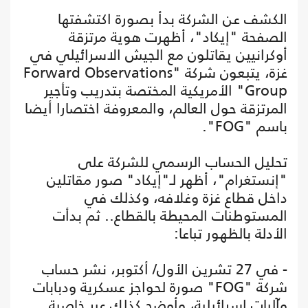
الكشف عن الشركة بدأ بصورة اكتشفتها
الصفحة "إيكاد"، أظهرت هوية مرتزقة
أوكرانيين يقاتلون مع الجيش الاسرائيلي في
غزة، يتبعون شركة "Forward Observations
Group" الأمريكية المختصة بتدريب وتأجير
المرتزقة حول العالم، والمعروفة اختصارا أيضا
باسم "FOG".
تحليل الحساب الرسمي للشركة على
"إنستغرام"، أظهر لـ"إيكاد" صور مقاتلين
داخل قطاع غزة وغلافه، وكذلك في
المستوطنات المحيطة بالقطاع.. ثم بدأت
الأدلة بالظهور تباعا:
- في 27 تشرين الأول/ أكتوبر، نشر حساب
شركة "FOG" صورة لحواجز عسكرية ودبابات
وآليات إسرائيلية، وأوضح كذلك عبر خاصية