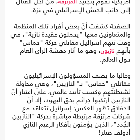
أمريكية تقوم بتجنيد
، من أجل القتال
المرتزقة
إلى جانب الجيش الإسرائيلي في غزة.
الصفحة كشفت أنّ بعض أفراد تلك المنظمة
والمتعاونين معها "يحملون عقيدة نازية"، في
وقت تتهم إسرائيل مقاتلي حركة "حماس"
بأنّهم
، وهو ما أثار دهشة الرأي العام
نازيون
حول العالم.
وغالبا ما يصف المسؤولون الإسرائيليون
مقاتلي "حماس" بـ"النازيين"، وهي محاولة
لشيطنتهم وكسب تأييد عالمي، على اعتبار أنّ
النازيين ارتكبوا جرائم بحق اليهود، إلا أنّ
الحقائق تظهر العكس: إسرائيل تتعاقد مع
شركات مرتزقة مرتبطة مباشرة بحركة "النازيين
الجُدد"، الذين يؤمنون بأفكار الزعيم النازي
أدولف هتلر!