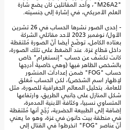
"M26A2"، وأحد المقاتلين كان يضع شارة
العلم الأمريكي، في إشارة إلى جنسيته.
- إحدى الصور نشرها الحساب في 26 تشرين
الأول/ نوفمبر 2023 لأحد مقاتلي الشركة
بعتاده الكامل، توضّح أيضا أنّ الصورة مُلتقطة
داخل قطاع غزة. عند الضغط على تلك الصورة،
كانت تكشف عن حساب "إنستغرام" خاص
بالشخص الظاهر فيها (وهي خاصية أدرجها
حساب "FOG" ضمن إعدادات المنشور
لإظهار اسم الشخص)، لكن الحساب مُغلق
للعامة. بتحليل المعالم الجغرافية للصورة، مثل
شكل المنازل على جانبي الطريق، وارتفاعها
المتساوي نسبيا، وكثافة الأبنية المدمرة،
إضافة إلى الطبيعة الحضرية، رُجّح أنها مُلتقطة
في منطقة بيت حانون في غزة، وهو ما يعني
أنّ عناصر "FOG" انخرطوا في القتال إلى