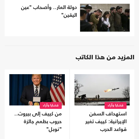
دولة العار.. وأصحاب "عين
اليقين"
المزيد من هذا الكاتب
قضايا وآراء
قضايا وآراء
استهداف السفن
من كييف إلى بيروت..
الإيرانية: كييف تغير
حروب بطعم جائزة
قواعد الحرب
"نوبل"