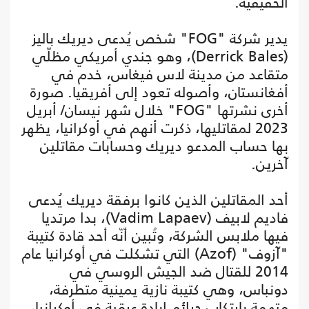
الحقيقية.
يدير شركة "FOG" شخص يُدعى ديريك باليز
(Derrick Bales)، وهو جندي أمريكي مظلّي
متقاعد من مدينة لاس فيغاس، خدم في
أفغانستان، وأصوله تعود إلى أفريقيا. صورة
أخرى نشرتها "FOG" خلال شهر نيسان/ أبريل
2023 لمقاتليها، ذكرت أنهم في أوكرانيا، يظهر
بها حساب المدعو ديريك وحسابات مقاتلين
آخرين.
أحد المقاتلين الذين كانوا برفقة ديريك يُدعى
فاديم لابيف (Vadim Lapaev)، بدا مرتديا
فيها ملابس الشركة، وتُبين أنّه أحد قادة كتيبة
"آزوف" (Azof) التي تشكلت في أوكرانيا عام
2014 للقتال ضد الجيش الروسي في
دونباس، وهي كتيبة نازية يمينية متطرفة،
متهمة بارتكاب جرائم إبادة عرقية في أوكرانيا،