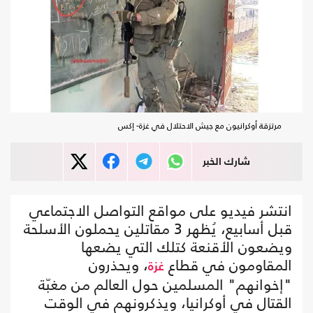
مرتزقة أوكرانيون مع جيش الاحتلال في غزة- إكس
شارك الخبر
انتشر فيديو على مواقع التواصل الاجتماعي
قبل أسابيع، يُظهر 3 مقاتلين يحملون الأسلحة
ويضعون الأقنعة كتلك التي يضعها
المقاومون في قطاع
، ويحذرون
غزة
"إخوانهم" المسلمين حول العالم من مغبّة
القتال في أوكرانيا، ويذكرونهم في الوقت