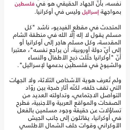
نفسه، بأنّ الجهاد الحقيقي هو في
فلسطين
بمواجهة
وليس في أوكرانيا.
إسرائيل
المتحدث في مقطع الفيديو، ناشد "كل
مسلم يقول لا إله إلّا الله في منطقة الشام
المقدسة، وكل مسلم هاجر إلى أوكرانيا أو
إلى أيّ دولة أوروبية، أن يراجع نفسه"، معتبرا
أنّ "أوكرانيا حلّلت ذبح الأطفال والنساء
والشيوخ في فلسطين بدعمها لإسرائيل".
ولم تُعرف هوية الأشخاص الثلاثة، ولا الجهات
التي تقف خلفه، لكنّه أثار ضجة بين روّاد
التواصل الاجتماعي، وتداولته العديد من
الصفحات والمواقع العربية والأجنبية، فطرح
تساؤلات عن حقيقة وجود مسلمين بالفعل
في أوكرانيا، يقاتلون إلى جانب الجيش
الأوكراني وقوات حلف الشمال الأطلسي