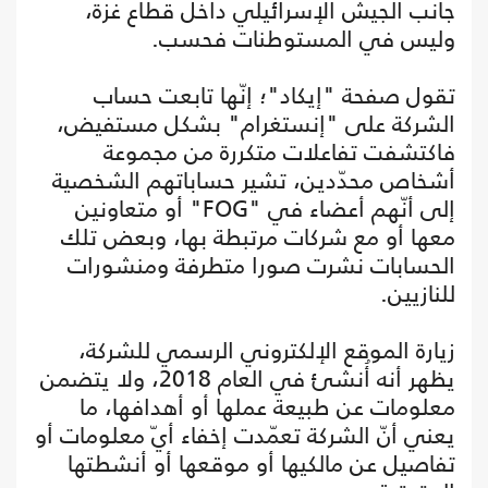
جانب الجيش الإسرائيلي داخل قطاع غزة،
وليس في المستوطنات فحسب.
تقول صفحة "إيكاد"؛ إنّها تابعت حساب
الشركة على "إنستغرام" بشكل مستفيض،
فاكتشفت تفاعلات متكررة من مجموعة
أشخاص محدّدين، تشير حساباتهم الشخصية
إلى أنّهم أعضاء في "FOG" أو متعاونين
معها أو مع شركات مرتبطة بها، وبعض تلك
الحسابات نشرت صورا متطرفة ومنشورات
للنازيين.
زيارة الموقع الإلكتروني الرسمي للشركة،
يظهر أنه أُنشئ في العام 2018، ولا يتضمن
معلومات عن طبيعة عملها أو أهدافها، ما
يعني أنّ الشركة تعمّدت إخفاء أيّ معلومات أو
تفاصيل عن مالكيها أو موقعها أو أنشطتها