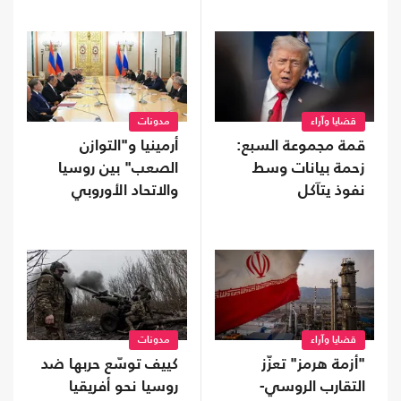
قضايا وآراء
مدونات
قمة مجموعة السبع:
أرمينيا و"التوازن
زحمة بيانات وسط
الصعب" بين روسيا
نفوذ يتآكل
والاتحاد الأوروبي
قضايا وآراء
مدونات
"أزمة هرمز" تعزّز
كييف توسّع حربها ضد
التقارب الروسي-
روسيا نحو أفريقيا