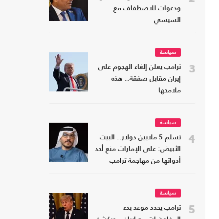
ودعوات للاصطفاف مع
السيسي
سياسة
3
ترامب يعلن إلغاء الهجوم على
إيران مقابل صفقة.. هذه
ملامحها
سياسة
4
تسلم 5 ملايين دولار.. البيت
الأبيض: على الإمارات منع أحد
أدواتها من مهاجمة ترامب
سياسة
5
ترامب يحدد موعد بدء