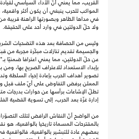
القريب، مما يعني أنّ الأداء السياسي لقيادة
المواكب للحرب ينبغي أن يكون أكثر واقعية، 
في مداها الظاهر وبصورتها الراهنة قريبة من 
ولا حلّ الدولتين في وارد أحد على الحقيقة.
وليس من الحصافة بعد هذه التضحيات الشريفة
والجسيمة تقديم تنازلات مبكّرة مجربة من قبل
عن حلّ الدولتين، مما يعني اعترافا ضمنيّا بـ
بإبداء الاستعداد للاعتراف الصريح بها، ومن با
تصوير أهداف الحرب بإعادة إحياء السلطة و
المعلن برفض التفاوض على أيّ ملف قبل وق
تطلّ الإشاعات برأسها عن حوارات بدرجات مت
إدارة غزّة بعد الحرب، إلى تسوية القضية الفلس
من الواضح أنّ النقاش الرافض لتلك التصوّرات 
بالمقترحات المسماة تاريخيا بالواقعية، هو 
بعضهم عادة للتبشير بالواقعية، فالواقعية