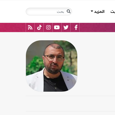
يت
المزيد