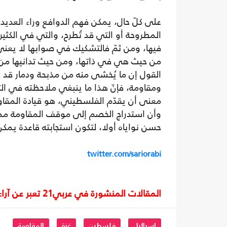
على كلّ حال، يمكن فهم الدوافع وراء العديد 
المطروحة أو التي قد تُطرح، والتي في الكثير م
فيها، ومن ثمّ فالتشكيك في صوابها لا يعني 
من حيث هي في ذاتها، ومن حيث تدانيها من ه
القول إن ما يُخشى منه من مذبحة ودمار قد
ومقاومة، فإنّ هذا ما ينبغي ملاحظته في ال
معنى أن يقدّم الفلسطيني، هو قيادة المقاومة
وأن استدراج الخصم إلى موقف المقاومة ممك
حسن نواياه أولا، لتكون استجابته قاعدة يمكن 
twitter.com/sariorabi
المقالات المنشورة في عربي21 تعبر عن آراء أصحابها ولا تعبر عن رأي أو موقف الصحيفة.
إسرائيل
فلسطين
غزة
المقاومة