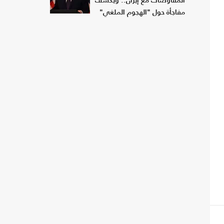
المفاوضات مع إيران.. ويكشف
مفاجأة حول "الهجوم الملغي"