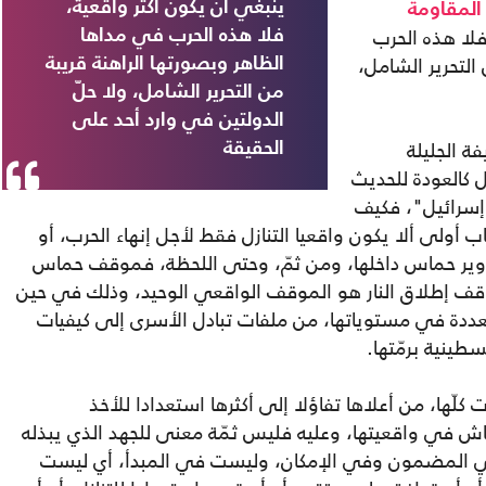
ينبغي أن يكون أكثر واقعية،
المقاومة
فلا هذه الحرب
فلا هذه الحرب في مداها
التحرير الشامل،
الظاهر وبصورتها الراهنة قريبة
من التحرير الشامل، ولا حلّ
الدولتين في وارد أحد على
 الجليلة
الحقيقة
 كالعودة للحديث
"إسرائيل"، فكيف
ب أولى ألا يكون واقعيا التنازل فقط لأجل إنهاء الحرب، أو
تدوير حماس داخلها، ومن ثمّ، وحتى اللحظة، فموقف حماس
ف إطلاق النار هو الموقف الواقعي الوحيد، وذلك في حين
عددة في مستوياتها، من ملفات تبادل الأسرى إلى كيفيات
طينية برمّتها.
كلّها، من أعلاها تفاؤلا إلى أكثرها استعدادا للأخذ
نقاش في واقعيتها، وعليه فليس ثمّة معنى للجهد الذي يبذله
 في المضمون وفي الإمكان، وليست في المبدأ، أي ليست