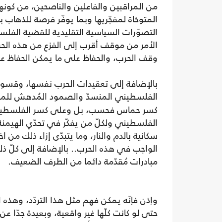
من المراقبين والفاعلين والناصحين، من كونه
المتوخاة لمفجّريها وبما يوفّر فرصة للذهاب ب
التصوّرات السياسية التقليدية للقضية الفلسط
الأمر من موقف أقرب إلى الفزع من هذه الحرب 
وقف الحرب، والحفاظ على ما يمكن الحفاظ عل
بالإضافة إلى تعقيدات الحرب نفسها، وقسوتها
الفلسطيني المنسدّ والصمود المُدهش للمقا
كسر حماس فحسب، بل وعلى كسر الفلسطينيين 
الفلسطيني ولكلّ من يفكّر في تحدّي الهيمنة 
سكانية بالدم والنار، وما يتبدّى إزاء ذلك من 
الواجب في هذه الحرب.. بالإضافة إلى كلّ ذل
مبادرات مُقدّمة دائما من الطرف الضعيف.
وإذن فإنّه يمكن فهم مثل هذا التردّد، وهذه الآ
حتى لو كانت كلّها غير واقعية، وبعيدة جدّا عن 