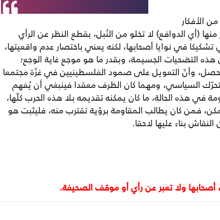
من الأفكار
نها (أي الدوافع) لا تخلو من النُبل، بقطع النظر عن الرأي
تشكيكا في نوايا أصحابها، لكنه يعني باختصار عدم واقعيتها،
ذه التضحيات الجسيمة، وبقدر ما هو موجع غاية الوجع؛
 حصل، وأنّ التعويل على صمود الفلسطينيين في غزّة مجتمعا
تحرّك السياسي، ومهما كان الظرف معقدا فينبغي أن يُفهم
 في هذه الحالة، ما كان يمكنه تقديمه بلا هذه الحرب كلّها،
ن، فمن كان يطالب المقاومة برؤية تقترب منه، فليثبت هو
النقاش بناء عليها لاحقا.