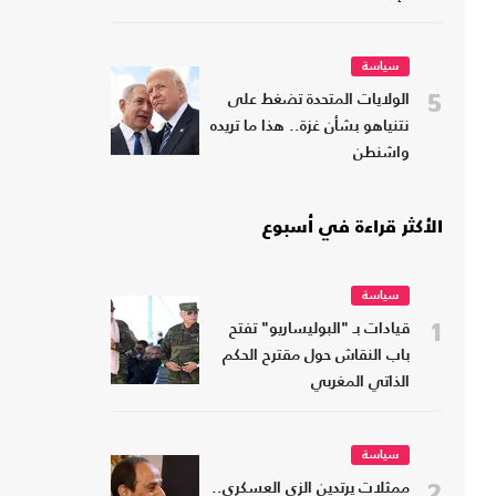
سياسة
5
الولايات المتحدة تضغط على
نتنياهو بشأن غزة.. هذا ما تريده
واشنطن
الأكثر قراءة في أسبوع
سياسة
1
قيادات بـ "البوليساريو" تفتح
باب النقاش حول مقترح الحكم
الذاتي المغربي
سياسة
2
ممثلات يرتدين الزي العسكري..