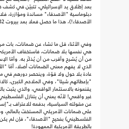
بعد إطلاق يد الإسرائيلي، تتبيّن في كشف ظهر
دبلوماسية "الأصدقاء" مساندة ومؤازرة، فلا 
الأصدقاء!)، هذا ما حصل فعلا بعد بيروت 1982.
وفي الأثناء قل ما تشاء عن ضمانات، بات من ن
هي نفسها بلا ضمانات، فاستخفاف الأمريكي 
من أن يُشرح وأقرب من أن يُذكّر به. وأمّا ال
الذي لا يفهم معنى الضمانات أصلا، أمّا "ا
عادة بلا حول ولا قوّة، وينحصر دورهم في م
"بإعطائهم شيئا"، وفي الملاحم الكبرى، كالا
يقنعونه بالاستثمار الواقعي، والذي يثبت بالتجر
غير واقعي! لأنّه يعني أن يتنازل الفلسطيني 
عن مقولته السياسية، بدفعه للاعتراف بـ"إسر
على ضمانات الأمريكي المستخفّ بالعالم، وم
الفلسطيني) بفحيح "الأصدقاء"، فإن لم يكن 
بالطريقة الأمريكية المعهودة!