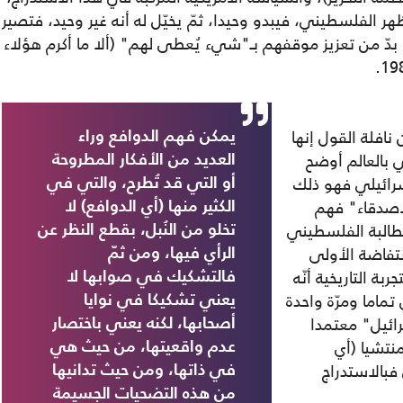
 الفلسطيني، فيبدو وحيدا، ثمّ يخيّل له أنه غير وحيد، فتصير
بدّ من تعزيز موقفهم بـ"شيء يُعطى لهم" (ألا ما أكرم هؤلاء
افلة القول إنها
يمكن فهم الدوافع وراء
بالعالم أوضح
العديد من الأفكار المطروحة
إسرائيلي فهو ذلك
أو التي قد تُطرح، والتي في
لأصدقاء" فهم
الكثير منها (أي الدوافع) لا
طالبة الفلسطيني
تخلو من النُبل، بقطع النظر عن
نتفاضة الأولى
الرأي فيها، ومن ثمّ
بة التاريخية أنّه
فالتشكيك في صوابها لا
تماما ومرّة واحدة
يعني تشكيكا في نوايا
ائيل" معتمدا
أصحابها، لكنه يعني باختصار
نتشيا (أي
عدم واقعيتها، من حيث هي
فبالاستدراج
في ذاتها، ومن حيث تدانيها
من هذه التضحيات الجسيمة