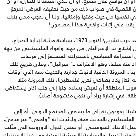
و أن توافق على مقترح، أو أن تبدي استعدادا للتنازل، أو أن
كنّ القضية في صواب ذلك من حيث تحقيقه الغرض المرجوّ
ي نفسها من حيث وقتها وإمكانها، ولنا أن نعجب ممن يترك
 يقدر على إثبات واقعية هذا المضمون!
استخدمت الإدارات الأمريكية المتعاقبة من بعد حرب تشرين/ أكتوبر 1973، سياسة مركبة لإدارة الصراع،
لى إطلاق يد الإسرائيلي من جهة، وإغواء الفلسطيني من جهة
استنزافه السياسي باستدراجه المستمرّ إلى مربعات
يراد منه سلفا، وهو الاعتراف بـ"إسرائيل"، وعلى طريق ذلك
بداء المرونة الكافية لإثبات جدارته بالحديث معه (في أوقات
ه إنجاز يكاد يضاهي تحرير فلسطين)، تلك المرونة مثلا
 أو التصريح بحقّ شعوب المنطقة أن تعيش بسلام جنبا إلى جنب (كان يستعاض
ة، في إشارة يراد أن تكون مكشوفة أصلا).
ئا يعودون به إلى ما يسمى المجتمع الدولي، أو إلى
ذا الفلسطيني بالحديث معه، ولإثبات أنه "واقعي" غير عدميّ،
ل الاتحاد السوفييتي، أو بعض الدول الأوروبية التي مثّلت
ظمة التحرير)، والسياسة الأمريكية المركبة في هذا الاستدراج،