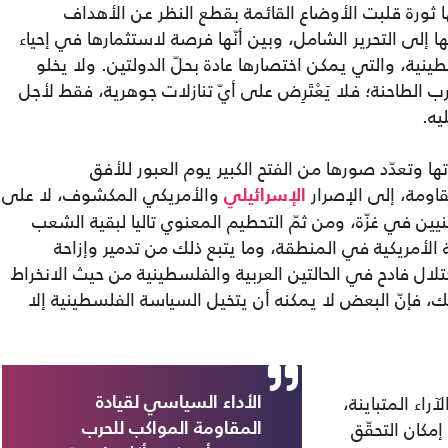
ا ثورة قلبت الأوضاع القائمة بقطع النظر عن الأهداف
ها إلى التحرير الشامل، وبين أنّها فرصة لاستثمارها في إحياء
ينية، والتي يمكن اختصارها عادة بحلّ الدولتين. ولا يخلو
الطاحنة؛ فلا يَعْتَرِض على أيّ تنازلات جوهرية، فقط لأجل
يه.
 وتعدّد صورها من الفتح الكبير يوم العبور للأفق
ومة، إلى الإصرار
والأمريكي المكشوف، لا على
الإسرائيلي
في غزّة، ومن ثمّ التحطيم المعنوي تاليا لبقية الشعب
الأمريكية في المنطقة، وما يتبع ذلك من تدمير وإزاحة
اختلال فادح في الحالتين العربية والفلسطينية من حيث الانخراط
ك، فإنّ البعض لا يمكنه أن يتخيل السياسة الفلسطينية إلا
راء المتباينة،
الأداء السياسي لقيادة
إمكان التحقّق
المقاومة المواكب للحرب