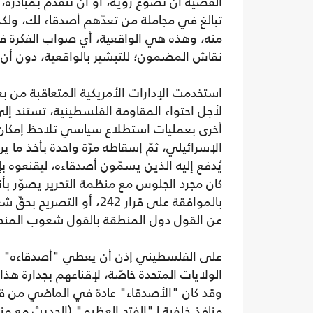
القضية أن تصوغ رؤية، أو أن تتقدم بمبادرة، أ
تبالغ في مجاملة من تعدّهم أصدقاء لك، ول
منه، وهذه هي الواقعية، أي صواب الفكرة ف
نقاش المضمون؛ للتبشير بالواقعية، دون أن
لأجل احتواء المقاومة الفلسطينية، تستند إ
أخرى بعمليات استطلاع سياسي تلاحظ إمكان 
الإسرائيلي، ثمّ إسقاطه مرّة واحدة بأخذ ما 
يُدفع إليه الذين يسمّون أصدقاءه، ليقنعوه بإ
كان مجرد الجلوس مع منظمة التحرير يصوّر بأن
بالموافقة على قرار 242،
عن القول دول المنطقة بالقول شعوب المنطق
على الفلسطيني إذن أن يعطي "أصدقاءه" شي
الولايات المتحدة خاصّة، لإقناعهم بجدارة ه
وقد كان "الأصدقاء" عادة في الماضي من قبي
منافذ خلفية لـ"الفتح العظيم" (الحديث مع من