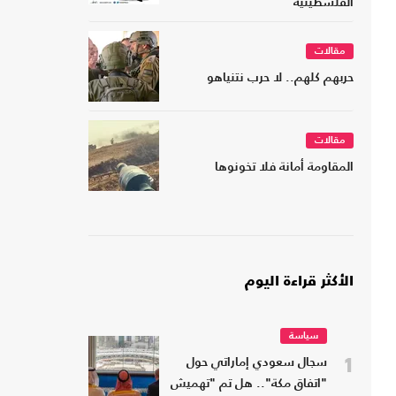
الفلسطينية
مقالات
حربهم كلهم.. لا حرب نتنياهو
مقالات
المقاومة أمانة فلا تخونوها
الأكثر قراءة اليوم
سياسة
1
سجال سعودي إماراتي حول
"اتفاق مكة".. هل تم "تهميش