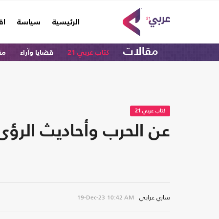
(current)
الرئيسية
سياسة
اق
مقالات
كتاب عربي 21
قضايا وآراء
مق
كتاب عربي 21
عن الحرب وأحاديث الرؤى
ساري عرابي
19-Dec-23
10:42 AM