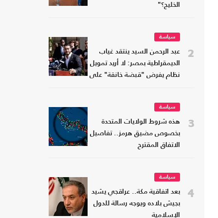
الخليج؟"
سياسة
2
عبد الرحمن السيد ينتقد غياب
الديمقراطية بمصر: لا أريد تمويل
نظام يفرض "قبضة خانقة" على
شعبه
سياسة
3
هذه شروط الولايات المتحدة
بخصوص مضيق هرمز.. تفاصيل
الاتفاق المقترح
سياسة
4
بعد اتفاقية مكة.. عراقجي يشيد
بجيش بلاده ويوجه رسالة للدول
الإسلامية