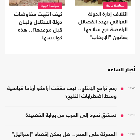
سياسة عربية
سياسة عربية
ائتلاف إدارة الدولة
كيف انتهت مفاوضات
العراقي يهدد الفصائل
دولة الاحتلال ولبنان
الرافضة نزع سلاحها
قبل موعدها؟.. هذه
بقانون "الإرهاب"
كواليسها
أخبار الساعة
12:40
رغم تراجع الإنتاج.. كيف حققت أرامكو أرباحا قياسية
وسط اضطرابات الخليج؟
12:10
دمشق تعود إلى العرب من بوابة القصيدة
12:02
المعركة على الممر.. هل يمكن إقصاء "إسرائيل"