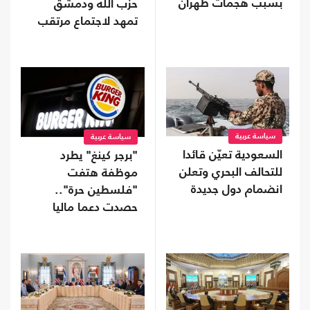
بسبب هجمات طهران
حزب الله ودمشق
تمهد لاجتماع مرتقب
سياسة عربية
سياسة عربية
السعودية تعيّن قائدا
"برجر كينغ" يطرد
للتحالف البحري وتعلن
موظفة هتفت
انضمام دول جديدة
"فلسطين حرة"..
حصدت دعما ماليا
واسعا (شاهد)