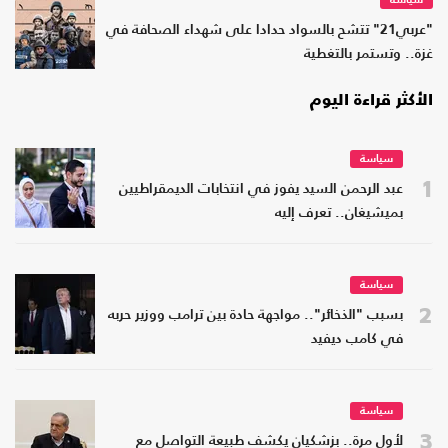
سياسة
"عربي21" تتشح بالسواد حدادا على شهداء الصحافة في
غزة.. وتستمر بالتغطية
الأكثر قراءة اليوم
سياسة
1
عبد الرحمن السيد يفوز في انتخابات الديمقراطيين
بميشيغان.. تعرف إليه
سياسة
2
بسبب "الذخائر".. مواجهة حادة بين ترامب ووزير حربه
في كامب ديفيد
سياسة
3
لأول مرة.. بزشكيان يكشف طبيعة التواصل مع