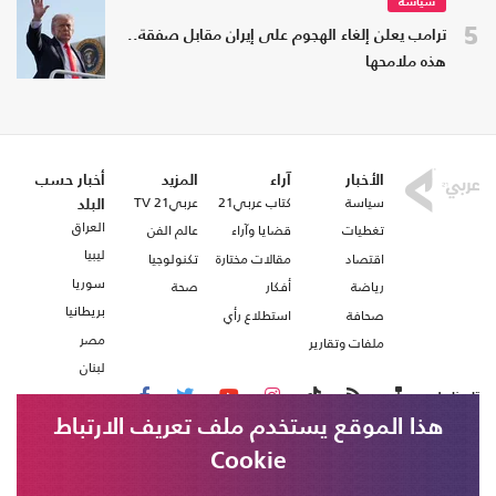
سياسة
5
ترامب يعلن إلغاء الهجوم على إيران مقابل صفقة..
هذه ملامحها
الأخبار
آراء
المزيد
أخبار حسب
سياسة
كتاب عربي21
عربي21 TV
البلد
العراق
تغطيات
قضايا وآراء
عالم الفن
ليبيا
اقتصاد
مقالات مختارة
تكنولوجيا
سوريا
رياضة
أفكار
صحة
بريطانيا
صحافة
استطلاع رأي
مصر
ملفات وتقارير
لبنان
تابعنا على
هذا الموقع يستخدم ملف تعريف الارتباط
Cookie
من نحن
اتصل بنا