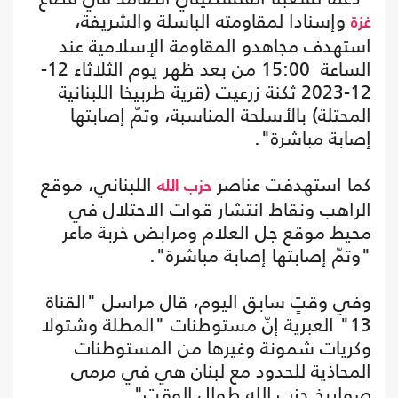
وإسنادا لمقاومته الباسلة ‌‌‏والشريفة،
غزة
استهدف ‏مجاهدو المقاومة الإسلامية عند
الساعة‎ ‌‏15:00‌‎ ‎ من بعد ظهر يوم الثلاثاء 12-
12-2023 ثكنة زرعيت (قرية طربيخا اللبنانية
المحتلة) بالأسلحة المناسبة، وتمّ إصابتها
إصابة مباشرة".‏
كما استهدفت عناصر
حزب الله
‎الراهب ونقاط انتشار قوات الاحتلال في
محيط موقع جل العلام ومرابض خربة ماعر
"وتمّ إصابتها إصابة مباشرة".
وفي وقتٍ سابق اليوم، قال مراسل "القناة
13" العبرية إنّ مستوطنات "المطلة وشتولا
وكريات شمونة وغيرها من المستوطنات
المحاذية للحدود مع لبنان هي في مرمى
صواريخ حزب الله طوال الوقت".