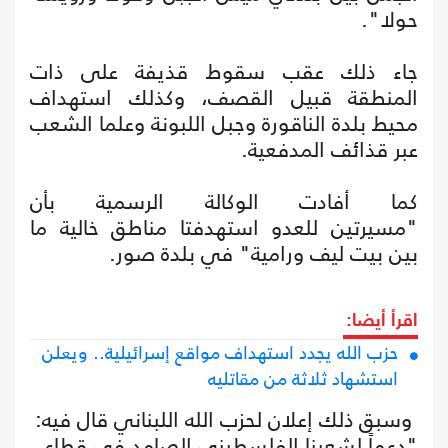
حولا".
جاء ذلك عقب سقوط قذيفة على ذات
المنطقة قبيل القصف، وكذلك استهداف
محيط بلدة الناقورة وجبل اللبونة وعلما الشعب
عبر قذائف المدفعية.
كما أفادت الوكالة الرسمية بأن
"مسيرتين للعدو استهدفتا مناطق خالية ما
بين بيت ليف ورامية" في بلدة صور.
اقرأ أيضا:
حزب الله يجدد استهداف مواقع إسرائيلية.. ويعلن
استشهاد ثلاثة من مقاتليه
وسبق ذلك إعلان لحزب الله اللبناني قال فيه:
"دعماً لشعبنا الفلسطيني الصامد في قطاع