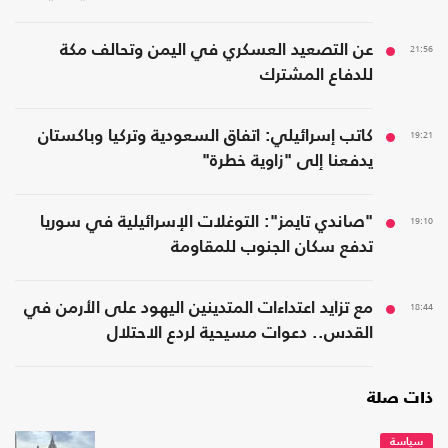
المنطقة
21:56
عن التصعيد العسكري في اليمن وتحالف مكة
للدفاع المشترك
19:21
كاتب إسرائيلي: اتفاق السعودية وتركيا وباكستان
يدفعنا إلى "زاوية خطرة"
19:10
"صاندي تايمز": التوغلات الإسرائيلية في سوريا
تدفع سكان الجنوب للمقاومة
18:44
مع تزايد اعتداءات المتدينين اليهود على الأرمن في
القدس.. دعوات مسيحية لردع الاحتلال
ذات صلة
سياسة