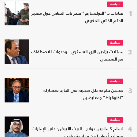
سياسة
1
قيادات بـ "البوليساريو" تفتح باب النقاش حول مقترح
الحكم الذاتي المغربي
سياسة
2
ممثلات يرتدين الزي العسكري.. ودعوات للاصطفاف
مع السيسي
سياسة
3
تدشين حكومة ظل مصرية في الخارج بمشاركة
"تكنوقراط" ومعارضين
سياسة
4
تسلم 5 ملايين دولار.. البيت الأبيض: على الإمارات
منع أحد أدواتها من مهاجمة ترامب