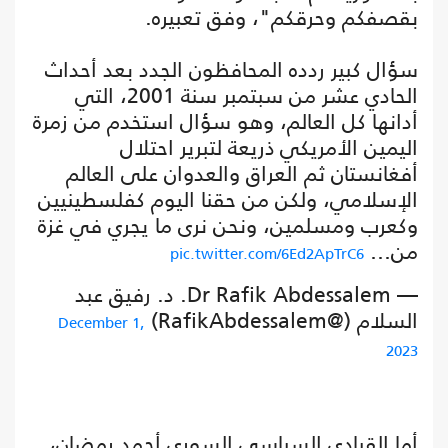
بقصفكم وحرقكم"، وفق تعبيره.
سؤال كبير ردده المحافظون الجدد بعد أحداث
الحادي عشر من سبتمبر سنة 2001، التي
أدانها كل العالم، وهو سؤال استخدم من زمرة
اليمين الأمريكي ذريعة لتبرير احتلال
أفغانستان ثم العراق والعدوان على العالم
الإسلامي، ولكن من حقنا اليوم كفلسطينيين
وكعرب ومسلمين، ونحن نرى ما يجري في غزة
من…
pic.twitter.com/6Ed2ApTrC6
— Dr Rafik Abdessalem. د. رفيق عبد
السلام (@RafikAbdessalem)
December 1,
2023
أما القيادي السياسي السوري أحمد رمضان،