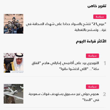
تقرير خاص
سياسة
"عربي21" تتشح بالسواد حدادا على شهداء الصحافة في
غزة.. وتستمر بالتغطية
الأكثر قراءة اليوم
سياسة
1
التويجري يرد على أكاديمي إماراتي هاجم "اتفاق
مكة".. "اللي اختشوا ماتوا"
سياسة
2
هجوم حوثي غير مسبوق يستهدف قوات سعودية
في "المخا"