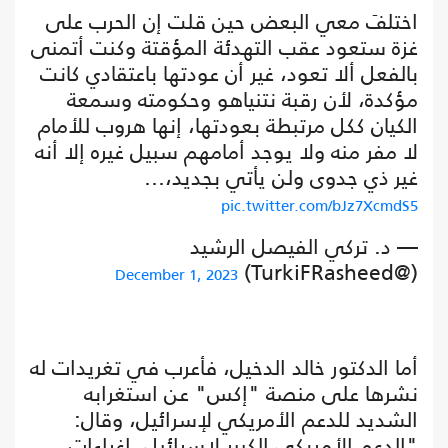
اختلفَ معي البعض حين قلت إن الحرب على
غزة ستعود عقب التهدئة المؤقتة وكنت أتمنى
بالفعل ألا تعود، غير أن عودتها باعتقادي كانت
مؤكدة، لأن رقبة نتنياهو وحكومته وسمعة
الكيان ككل مرتبطة بعودتها، إنها هروب للأمام
لا مفر منه ولا يوجد أمامهم سبيل غيره إلا أنه
غير ذي جدوى ولن يأتي بجديد،…
pic.twitter.com/bJz7XcmdS5
— د. تركي الفيصل الرشيد
(@TurkiFRasheed)
December 1, 2023
أما الدكتور خالد الدخيل، فأعرب في تغريدات له
نشرها على منصة "إكس" عن استغرابه
الشديد للدعم الأمريكي لإسرائيل، وقال:
"الدعم الأمريكي الكبير لإسرائيل. إغراءات