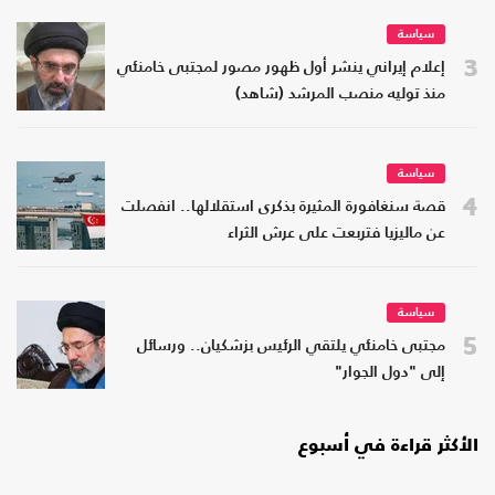
سياسة
3
إعلام إيراني ينشر أول ظهور مصور لمجتبى خامنئي
منذ توليه منصب المرشد (شاهد)
سياسة
4
قصة سنغافورة المثيرة بذكرى استقلالها.. انفصلت
عن ماليزيا فتربعت على عرش الثراء
سياسة
5
مجتبى خامنئي يلتقي الرئيس بزشكيان.. ورسائل
إلى "دول الجوار"
الأكثر قراءة في أسبوع