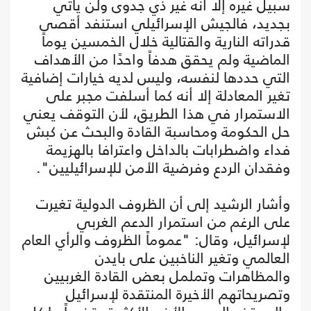
سبيل غيره إلا أنه غير ذي جدوى ولن يأتي
بجديد، فالجيش الإسرائيلي استنفد أقصى
قدراته النارية والقتالية خلال الخمسين يوماً
الماضية ولم يحقق هدفاً واحدًا من الأهداف
التي حددها لنفسه، وليس لديه خيارات إضافية
تغير المعادلة إلا أنه كما أسلفت مجبر على
الاستمرار في هذا الطريق، لأن التوقف يعني
حل الحكومة ومحاسبة القادة والبحث عن كبش
فداء واضطرابات بالداخل واعترافا بالهزيمة
وفقدان الردع وفرضية الأمن للإسرائيليين".
وأشار الرشيد إلى أن الظروف الدولية تغيرت
على الرغم من استمرار الدعم الغربي
لإسرائيل، وقال: "عموماً الظروف والرأي العام
العالمي وتغير الناخبين على بايدن
والمظاهرات وتململ بعض القادة الغربيين
وتصريحاتهم الأخيرة المنتقدة لإسرائيل