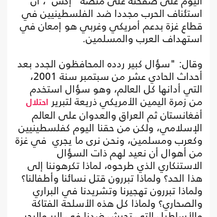
اليوم على صفحته على منصة "إكس"، أن
استئناف الحرب مجددا ضد الفلسطينيين في
قطاع غزة بدعم أمريكي وغربي هو إمعان في
استهداف العرب والمسلمين.
وقال: "سؤال كبير ردده المحافظون الجدد بعد
أحداث الحادي عشر من سبتمبر سنة 2001،
التي أدانها كل العالم، وهو سؤال استخدم
من زمرة اليمين الأمريكي ذريعة لتبرير
احتلال
أفغانستان ثم العراق والعدوان على العالم
الإسلامي، ولكن من حقنا اليوم كفلسطينيين
وكعرب ومسلمين، ونحن نرى ما يجري في غزة
من أهوال أن نعيد لهم ذات السؤال
الاستنكاري الذي طرحوه، لماذا تكرهوننا إلى
هذا الحد؟ ولماذا تبررون قتل نسائنا وأطفالنا؟
ولماذا تبررون تهجيرنا وتشريدنا في البراري
والصحاري؟ ولماذا كل هذه الأسلحة الفتاكة
والأساطيل التي تجيش ضدنا في البر والبحر