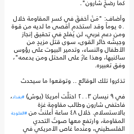
كما رضخَ شارون".
وأضاف: "مَنْ أخفقَ في كسرِ المقاومة خلال
٥٠ يوماً وقد استخدم أقصى ما لديه من قوة
ومن دعم غربي، لن يُفلح في تحقيق إنجاز
وجيشُه خائر القوى، سوى قتل مزيدٍ من
الأطفال والنساء، وتدمير البيوت على رؤوس
ساكنيها، وهذا عارٌ على المحتل ومن يدعمه"،
وفق تعبيره.
تذكروا تلك الوقائع .. وتوقعوا ما سيحدث
في ٩ نيسان ٢٠٠٣ احتلَّت أمريكا (بوش)
،
#بغداد
فاحتفى شارون وطالب مقاومة غزة
بالاستسلام. خلال ٤٨ ساعة أُعلنتْ من
#الفلوجة
المقاومة، وارتفع معها صوتُ التحدي
الفلسطيني، وعندما غاص الأمريكي في