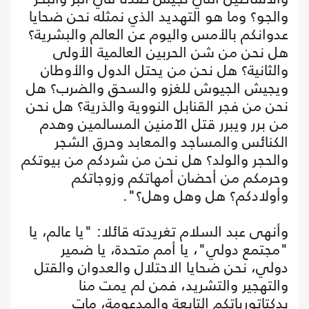
والجو؟ وما هو التهديد الذي نمثله نحن ضحايا
عدوانكم بالأمس واليوم عن العالم والبشرية؟
هل نحن من شن الحربين العالمية الأولى
والثانية؟ هل نحن من يحتل الدول والأوطان
ويجيش الجيوش للغزو والسحق والضرب؟ هل
نحن من فجر القنابل النووية والذرية؟ هل نحن
من برر ويبرر قتل الآمنين المسالمين وهدم
الكنائس والمساجد والمعابد وحرق الشجر
والحجر والولد؟ هل نحن من شردكم من بيوتكم
وحرمكم من أحضان أمهاتكم وزوجاتكم
وأولادكم؟ هل وهل وهل؟".
وأنهى عبد السلام تغريدته قائلا: "يا عالم، يا
"مجتمع دولي"، يا أمم متحدة، يا ضمير
دولي، نحن ضحايا الاحتلال والعدوان والقتل
والتهجير والتشريد، فمن لم يمت منا
بدكتاتورياتكم التابعة والمدعومة، مات