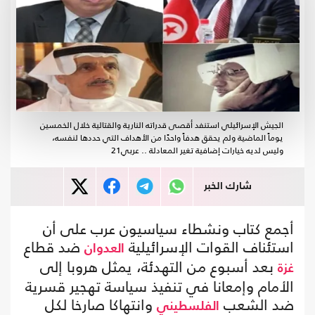
الجيش الإسرائيلي استنفد أقصى قدراته النارية والقتالية خلال الخمسين
يوماً الماضية ولم يحقق هدفاً واحدًا من الأهداف التي حددها لنفسه،
وليس لديه خيارات إضافية تغير المعادلة .. عربي21
شارك الخبر
أجمع كتاب ونشطاء سياسيون عرب على أن
استئناف القوات الإسرائيلية
ضد قطاع
العدوان
بعد أسبوع من التهدئة، يمثل هروبا إلى
غزة
الأمام وإمعانا في تنفيذ سياسة تهجير قسرية
ضد الشعب
وانتهاكا صارخا لكل
الفلسطيني