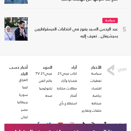
سياسة
5
عبد الرحمن السيد يفوز في انتخابات الديمقراطيين
بميشيغان.. تعرف إليه
الأخبار
آراء
المزيد
أخبار حسب
سياسة
كتاب عربي21
عربي21 TV
البلد
العراق
تغطيات
قضايا وآراء
عالم الفن
ليبيا
اقتصاد
مقالات مختارة
تكنولوجيا
سوريا
رياضة
أفكار
صحة
بريطانيا
صحافة
استطلاع رأي
مصر
ملفات وتقارير
لبنان
تابعنا على