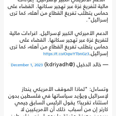
مالية لتفريغ غزة عبر تهجير سكانها. القضاء على
حماس يتطلب تفريغ القطاع من أهله، كما ترى
إسرائيل".
الدعم الأميركي الكبير لإسرائيل. اغراءات مالية
لتفريغ غزة عبر تهجير سكانها. القضاء على
حماس يتطلب تفريغ القطاع من أهله، كما ترى
إسرائيل.
https://t.co/OqwYTbnGz3
— خالد الدخيل (@kdriyadh)
December 1, 2023
وتساءل: "لماذا الموقف الأمريكي ينحاز
لإسرائيل ويؤيد سياساتها في فلسطين بدون
استثناء تقريبا؟ يقول الرئيس السابق جيمي
كارتر إن من أسباب ذلك أن الأمريكيين لا
يريدون معرفة حقيقة ما يحصل في فلسطين،