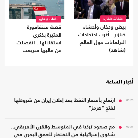
ملفات وتقارير
ملفات وتقارير
بيض ودخان وأحشاء
قصة سنغافورة
خنازير.. أغرب احتجاجات
المثيرة بذكرى
البرلمانات حول العالم
استقلالها.. انفصلت
(شاهد)
عن ماليزيا فتربعت
على عرش الثراء
أخبار الساعة
03:23
ارتفاع بأسعار النفط بعد إعلان إيران عن شروطها
لفتح "هرمز"
00:31
مع صعود تركيا في المتوسط والقرن الأفريقي..
شكوى إسرائيلية من الافتقار للعمق البحري في