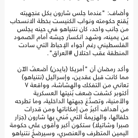
وأضاف: "عندما جلس شارون بكل عنجهيته
يُقنع حكومته ونواب الكنيست بخطة الانسحاب
من جانب واحد، كان نتنياهو في حينه يجلس
عن يمينه، وشهد انكسار جيشه أمام الصمود
الفلسطيني رغم أجواء الإحباط التي سادت
المنطقة عقب احتلال #العراق".
وأكد رمضان أن "أمريكا (بايدن) أضعفُ الآن
مما كانت قبل عقدين، وإسرائيل (نتنياهو)
تعاني من التفكك والهشاشة، وواقعة ٧
أكتوبر كشفت ضعف بُنيتها العسكرية
والأمنية، وتصدُّعَ جبهتها الداخلية، وما تطرحه
من أهداف أكبرُ من إمكاناتها ومن قدرات
حلفائها، والهزيمةُ التي مُني بها شارون (جزار
صبرا وشاتيلا) ستكون أكبر وأقوى على حكومة
اليمين المتطرف والعنصري، وسيرضخُ نتنياهو