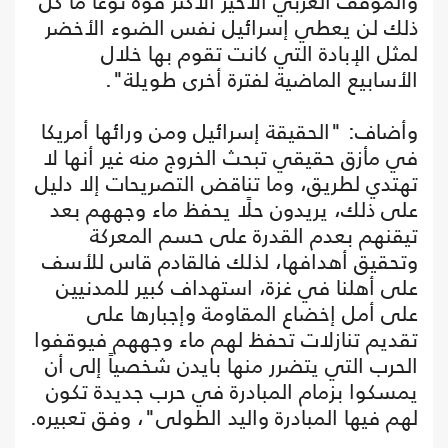
والموقف العربي الأخير الأكثر قوة نوعاً ما كل
ذلك لن يعطي إسرائيل نفس الضوء الأخضر
لمثل الإبادة التي كانت تقوم بها خلال
الأسابيع الماضية لفترة أخرى طويلة".
وأضاف: "الحقيقة إسرائيل ومن ورائها أمريكا
في مأزق حقيقي تبحث الخروج منه غير أنها لا
تهتدي لطريق، وما تناقض التصريحات إلا دليل
على ذلك، يريدون حلًا يحفظ ماء وجههم بعد
تيقنهم بعدم القدرة على حسم المعركة
وتحقيق أهدافها، لذلك فالقادم قاس للأسف
على أهلنا في غزة، استهداف كبير للمدنيين
على أمل إخضاع المقاومة وإجبارها على
تقديم تنازلات تحفظ لهم ماء وجههم فيوقفوا
الحرب التي يتضرر منها بايدن شخصياً إلى أن
يمسكوا بزمام المبادرة في حرب جديدة تكون
لهم فيها المبادرة واليد الطولى"، وفق تعبيره.