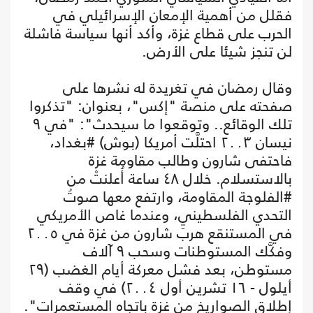
فقلل من أهمية الإمعان الإسرائيلي في
الحرب على قطاع غزة، وأكد أنها سياسة فاشلة
لن تنجز شيئا على الأرض.
وقال رمضان في تغريدة له نشرها على
صفحته على منصة "إكس"، بعنوان: "تذكروا
تلك الوقائع.. وتوقعوا ما سيحدث": "في ٩
نيسان ٢٠٠٣ احتلَّت أمريكا (بوش) #بغداد،
فاحتفى شارون وطالب مقاومة غزة
بالاستسلام. خلال ٤٨ ساعة أُعلنتْ من
#الفلوجة المقاومة، وارتفع معها صوتُ
التحدي الفلسطيني، وعندما غاص الأمريكي
في المستنقع هربَ شارون من غزة في ٢٠٠٥
وفكَّك المستوطنات وسحب ٩ آلاف
مستوطن، بعد فشل معركة أيام الغضب (٢٩
أيلول - ١٦ تشرين أول ٢٠٠٤) في وقف
إطلاق الصواريخ من غزة باتجاه المستعمرات".