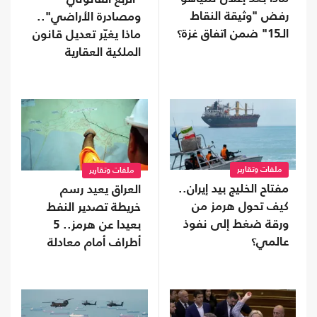
رفض "وثيقة النقاط
ومصادرة الأراضي"..
الـ15" ضمن اتفاق غزة؟
ماذا يغيّر تعديل قانون
الملكية العقارية
الأردني؟
ملفات وتقارير
ملفات وتقارير
مفتاح الخليج بيد إيران..
العراق يعيد رسم
كيف تحول هرمز من
خريطة تصدير النفط
ورقة ضغط إلى نفوذ
بعيدا عن هرمز.. 5
عالمي؟
أطراف أمام معادلة
جديدة