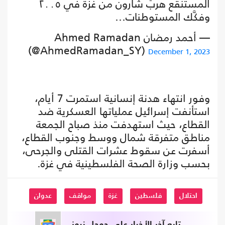
المستنقع هربَ شارون من غزة في ٢٠٠٥
وفكَّك المستوطنات…
— أحمد رمضان Ahmed Ramadan
(@AhmedRamadan_SY)
December 1, 2023
وفور انتهاء هدنة إنسانية استمرت 7 أيام،
استأنفت إسرائيل عملياتها العسكرية ضد
القطاع، حيث استهدفت منذ صباح الجمعة
مناطق متفرقة شمال ووسط وجنوب القطاع،
أسفرت عن سقوط عشرات القتلى والجرحى،
بحسب وزارة الصحة الفلسطينية في غزة.
احتلال
فلسطين
غزة
مواقف
عدوان
تابع آخر الأخبار على جوجل نيوز