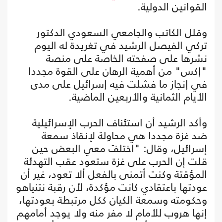
القوانين الدولية.
وقلل الكاتب والجامعي السعودي الدكتور
تركي الفيصل الرشيد في تغريدة له اليوم
نشرها على صفحته الخاصة على منصة
"إكس" من أهمية الرهان على القوة مجددا
في إنجاز ما فشلت فيه إسرائيل على مدى
الأيام الثمانية والأربعين الماضية.
وأكد الرشيد أن استئناف الحرب الإسرائيلية
ضد غزة مجددا هي محاولة لإنقاذ سمعة
إسرائيل، وقال: "اختلفَ معي البعض حين
قلت إن الحرب على غزة ستعود عقب التهدئة
المؤقتة وكنت أتمنى بالفعل ألا تعود، غير أن
عودتها باعتقادي كانت مؤكدة، لأن رقبة نتنياهو
وحكومته وسمعة الكيان ككل مرتبطة بعودتها،
إنها هروب للأمام لا مفر منه ولا يوجد أمامهم