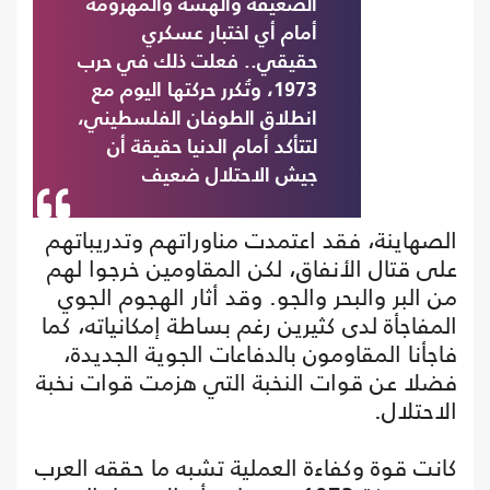
الضعيفة والهشة والمهزومة
أمام أي اختبار عسكري
حقيقي.. فعلت ذلك في حرب
1973، وتُكرر حركتها اليوم مع
انطلاق الطوفان الفلسطيني،
لتتأكد أمام الدنيا حقيقة أن
جيش الاحتلال ضعيف
الصهاينة، فقد اعتمدت مناوراتهم وتدريباتهم
على قتال الأنفاق، لكن المقاومين خرجوا لهم
من البر والبحر والجو. وقد أثار الهجوم الجوي
المفاجأة لدى كثيرين رغم بساطة إمكانياته، كما
فاجأنا المقاومون بالدفاعات الجوية الجديدة،
فضلا عن قوات النخبة التي هزمت قوات نخبة
الاحتلال.
كانت قوة وكفاءة العملية تشبه ما حققه العرب