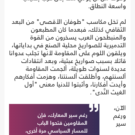
واسعة النطاق.
لم تخل مكاسب "طوفان الأقصى" من البعد
الثقافي كذلك، فبعدما كان المطبعون
والمنبطحون العرب يسخرون من القوة
التدميرية للصواريخ محلية الصنع في بداياتها،
ويلقون اللوم على المقاومة لأنها تجلب عدوانا
قاتلا بسبب صواريخ عبثية، وبعد انتقادات
عديدة لسنوات طويلة، ألجمت المقاومة
ألسنتهم، وأطلقت ألسنتنا، وهزمت أفكارهم
وأيدت أفكارنا، وأثبتوا للدنيا معنى "أول
الغيث النَّدى".
الآن،
ورغم
رغم سير المعارك، فإن
سير
المقاومين فتحوا الباب
للمسار السياسي مرة أخرى،