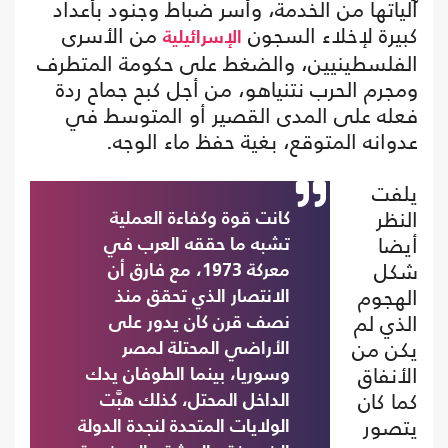
آلياتها من الخدمة، وأسر ضباط وجنود بأعداد
كبيرة لإخلاء السجون
من الأسرى
الإسرائيلية
الفلسطينيين، والضغط على حكومة المتطرف
ومجرم الحرب نتنياهو، من أجل كبح جماح ردة
فعله على المدى القصير أو المتوسط في
عدوانه المتوقع، بغية حفظ ماء الوجه.
يلفت
النظر
كانت قوة وكفاءة العملية
أيضا
تشبه ما حققه العرب في
شكل
معركة 1973، مع فارق أن
الهجوم
الانتصار الذي تحقق منذ
الذي لم
نصف قرن كان يدور على
يكن من
الأراضي المحتلة لمصر
الأنفاق
وسوريا، بينما الطوفان يدك
كما كان
الداخل المحتل، كذلك هبَّت
يتصور
الولايات المتحدة لنجدة الدولة