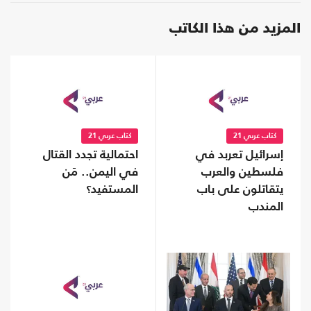
المزيد من هذا الكاتب
كتاب عربي 21
كتاب عربي 21
إسرائيل تعربد في
احتمالية تجدد القتال
فلسطين والعرب
في اليمن.. مَن
يتقاتلون على باب
المستفيد؟
المندب