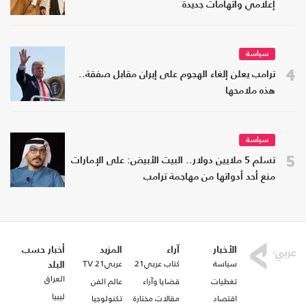
إعلامي واتهامات جديدة
سياسة
4
ترامب يعلن إلغاء الهجوم على إيران مقابل صفقة..
هذه ملامحها
سياسة
5
تسلم 5 ملايين دولار.. البيت الأبيض: على الإمارات
منع أحد أدواتها من مهاجمة ترامب
الأخبار
آراء
المزيد
أخبار حسب
سياسة
كتاب عربي21
عربي21 TV
البلد
العراق
تغطيات
قضايا وآراء
عالم الفن
ليبيا
اقتصاد
مقالات مختارة
تكنولوجيا