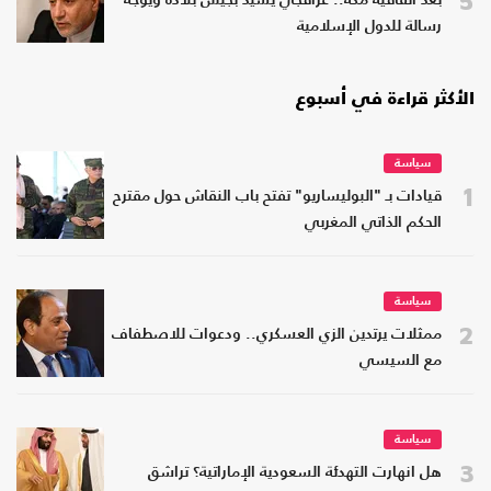
5
بعد اتفاقية مكة.. عراقجي يشيد بجيش بلاده ويوجه
رسالة للدول الإسلامية
الأكثر قراءة في أسبوع
سياسة
1
قيادات بـ "البوليساريو" تفتح باب النقاش حول مقترح
الحكم الذاتي المغربي
سياسة
2
ممثلات يرتدين الزي العسكري.. ودعوات للاصطفاف
مع السيسي
سياسة
3
هل انهارت التهدئة السعودية الإماراتية؟ تراشق