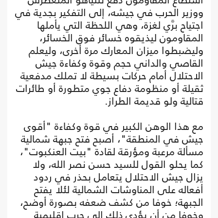
ووزير الحرب في جيشه، إلى التفكير بجدية في
اجتياح برَّي لغزة، وهي اللحظة التي يأملها
المقاومون ليذيقوه خسائر فوق الخسائر،
وليضبطوا ميزان المعارك مرة أخرى، وليعلم
القاصي والداني حجم وقوة وكفاءة جيش
الاحتلال أمام حركات بسيطة لا تملك مدفعية
ثقيلة أو منظومة دفاع جوي متطورة أو طائرات
قتالية ولو قديمة الطراز.
مع هذا الوهن الكبير في قوة وكفاءة "أقوى
جيش في المنطقة"، أصبح فتح جبهة شمالية
مسألة مرعبة ومؤرقة لقادة "بيت العنكبوت"،
كما يحلو القول للسيد حسن نصر الله، ولا
يزال جيش الاحتلال يتعامل بحذر في ردود
أفعاله على المناوشات الشمالية لئلا يفتح
الجبهة؛ خوفا من كشف ضعفه بصورة أوضح،
وخوفا من أن يؤدي ذلك إلى حرب إقليمية