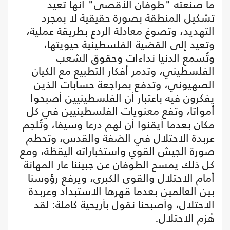
ما صنعته "طوفان الأقصى" أنها تعيد
تشكيل المنطقة بصورة حقيقية لا بمجرد
التهديد، وتصوغ معادلة الردع بطريقة عملية،
وتعيد إلى القضية الفلسطينية حيويتها،
وتُسمع الدنيا نداءات وحقوق الشعب
الفلسطيني، وتدمر أفكار التطبيع مع الكيان
الصهيوني، وتدفع بمراجعة حسابات الذين
يفكرون فيه باعتبار أن الفلسطينيين أصبحوا
أمواتا، وتفع معنويات الفلسطينيين في كل
مكان بعدما أيقنوا أن لهم درعا وسيفا، وتُلجم
عربدة الاحتلال في الضفة والقدس، وتحطم
صورة الجيش القوي واستخباراته اليقظة، ومع
كل ذلك يمسح الطوفان عن جبيننا عار المهانة
أمام الاحتلال والقوى الكبرى، ويرفع رؤوسنا
بين العالمِين بعدما قهرها الاستبداد وعربدة
الاحتلال، وأصبحنا نقول بأريحية كاملة: لقد
هُزم الاحتلال.