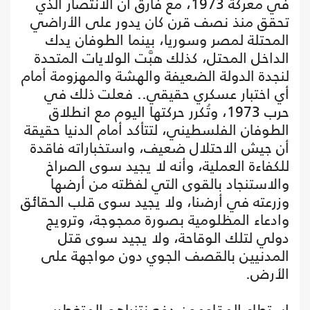
في معركة 1973، مع فارق أن الانتصار الذي
تحقق منذ نصف قرن كان يدور على الأراضي
المحتلة لمصر وسوريا، بينما الطوفان يدك
الداخل المحتل، كذلك هبَّت الولايات المتحدة
لنجدة الدولة الضعيفة والهشة والمهزومة أمام
أي اختبار عسكري حقيقي.. فعلت ذلك في
حرب 1973، وتُكرر حركتها اليوم مع انطلاق
الطوفان الفلسطيني، لتتأكد أمام الدنيا حقيقة
أن جيش الاحتلال ضعيف، واستخباراته فاقدة
للكفاءة العملية، وأنه لا يجيد سوى الصراخ
والاستنجاد بالقوى التي لفظته من أرضها
وزرعته في أرضنا، ولا يجيد سوى قلب الحقائق
وادعاء المظلومية بصورة ممجوجة، وترويج
دولي لتلك الوقاحة، ولا يجيد سوى قتل
المدنيين بالقصف الجوي دون مواجهة على
الأرض.
استطاع المقاومون دفع نتنياهو المتغطرس