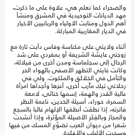
والصحراء كما نعلم هي، علاوة على ما ذكرت،
مهد الديانات التوحيدية في المشرق ومنشأ
أهم الدول ومنابت الأولياء والربانيين الأخيار
في الديار المغاربية المباركة.
أثناء ولايتي على مكناسة وفاس دأبت تارة مع
زوجتي عايشة الشريفة أو بمفردي على شد
الرحال إلى سجلماسة ومدن أخرى من فيلالة،
وكانت غايتي التطهر الأصفى بالهواء الحر
والتأمل في الخلائق والملكوت. ولي في
رحلاتي تيك مآرب أخرى، أعزها وأجداها امرأة
عالية القدر والهمة، إسمها خناثى، لامعة
السمرة، حوراء، أسيلة الخدين، ناعمة النظر
فاترته، إذا نطقت أنطقها الإلهام غالبا بالسجع
والمجاز وبالفِكَرِ الأصيلة المؤثرة، وإذا أنشدت
شعرا من ديوان العرب تضوَّع المسك من فيها
وسحرت الألباب والأفئدة.