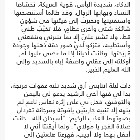
الذكاء، شديدة البأس، قوية العريكة. تخشاها
النساء ويهابها الرجال. وقد طالما أستنصحتها
واستفتيتها وتحيزتُ إلى فيئتها في شؤونٍ
شائكة شتى وأخرى عِظامٍ، فلا تخيِّبُ ظني
قط، ولا تشير عليّ إلا بما ينيرني وينفعني
وأستطيبه، فتزكو لديَّ صور دقة ذهنها وجودة
قريحتها. وكانت أحيانا إذا ما عصى عليها أمر
أوكلته إلى عقلي واصفةً إياه بالسديد وإلى
الله العليم الخبير.
ذات ليلة انتابني أرق شديد تلته غفوات مرتجة،
بدا لي فيها أخي الرشيد يدعو لي باليمن
والتوفيق، فحل بي على إثره نعاس ناعم لم
ينهه إلا تنبيه جاريتين ياقوتة ومرجانة تغردان
بصوتهما العذب الرخيم: "أسبحان الله.. حانت
صلاة الفجر يا مولاي". ولما أيقنتا أني لا
أحفل بهما ولا أجيب، فهرعتا هلعتين إلى