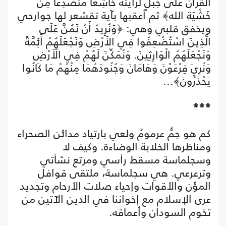
القُرْآنَ عَلَى جَبَلٍ لَرَأَيْتَهُ خَاشِعًا مُتَصَدِعًا مِنْ
خَشْيَةِ الله﴾ ثم أعقبها بآية تقشعر لها جوارحي
ويخفق قلبي وهي: ﴿وَنُرِيدُ أَنْ نَمُنَّ عَلَى
الَّذِينَ اسْتُضْعِفُوا فِي الأَرْضِ وَنَجْعَلَهُمْ أَئِمَّةً
وَنَجْعَلَهُمُ الْوَارِثِينَ. وَنُمَكِّنَ لَهُمْ فِي الْأَرْضِ
وَنُرِيَ فِرْعَوْنَ وَهَامَانَ وَجُنُودَهُمَا مِنْهُمْ مَا كَانُوا
يَحْذَرُونَ﴾...
***
كم هو جمٌّ عرمومٌ ولعي بارتياد مدائن الصحراء
ومناظرها الخلابة الوضاءة. وكيف لا
وسجلماسة مسقط رأسي ومرتع نشأتي
وترعرعي. هي سجلماسة، ملتقى قوافل
المؤن والأقوات وإحياء صلات الأرحام وتجديد
عرى الإسلام مع إخواننا في الدين الآتين من
تخوم السودان وأعماقه.