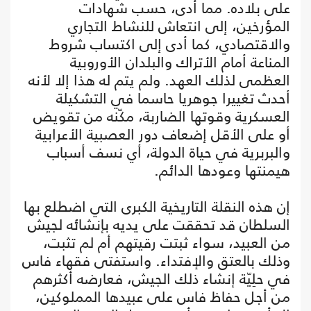
على بلاده. مما أدى، حسب شهادات
المؤرخين، إلى انتعاش للنشاط التجاري
والاقتصادي، كما أدى إلى اكتساب شروط
المناعة أمام الأتراك والبلدان الأوروبية
العظمى لذلك العهد. ولم يتم له هذا إلا لأنه
أحدث تغييرا جوهريا حاسما في التشكيلة
العسكرية وقوتها الضاربة، مكّنه من تقويض
أو على الأقل إضعاف دور العصبية الأعرابية
والبربرية في حياة الدولة، أي نسف أسباب
هيمنتها وعودها الدائم.
إن هذه النقلة التاريخية الكبرى التي اضطلع بها
السلطان قد تحققت على يديه بإنشائه لجيش
من العبيد، سواء ثبتت رقيتهم أم لم تثبت،
وذلك بالعتق والإفتداء. واستفتى فقهاء فاس
في حلِيّة إنشاء ذلك الجيش، فعارضه أكثرهم
من أجل حفاظ فاس على عبيدها المملوكين،