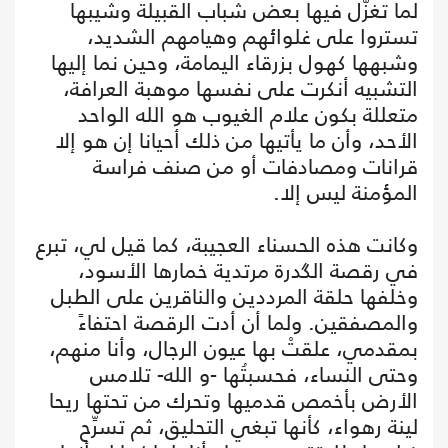
لما تغزَّل فيها بعض شباب القبيلة وشيبها
تستروا على غلوائهم وهيامهم الشديد،
وشبهها كهول بزرقاء اليمامة، وحين نما إليها
التشبيه أنكرت على نفسها موهبة العرافة،
متعللة بكون علام الغيوب هو الله الواحد
الأحد، وأن ما يأتيها من ذلك أحيانا إن هو إلا
قرانات ومصادفات أو من صنف فراسة
المؤمنة ليس إلا.
وكانت هذه الحسناء العجيبة، كما قيل لي، تبرع
في رقصة الگدرة مرتدية خمارها الأسود،
وخلفها حلقة المرددين والناقرين على الطبل
والمصفقين. ولما أن أدت الرقصة احتفاءً
بمقدمي، علقتْ بها عيون الرجال، وأنا منهم،
وحتى النساء، فحسبتُها -و الله- تلامس
الأرض بأخمص قدميها وتحرك من تحتها ريحا
لينة رهواء، كأنها تبغي التحليق، ثم تسرِّح