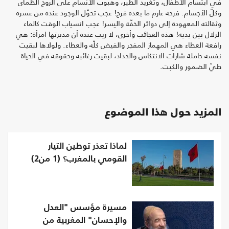
في ابتسام الأطفال، وتغريد الطير، وهبوب الأنسام على الروح الظمأى
وكلّ الأجسام. فرحه عارم ما بعده فرح! عجب تحوّل الوجود عنده من عسره
وثقالته المعهودة إلى دوائر الخفّة واليسر! عجب انسياب الوقت كالماء
الزلال بين يديه! هذه العجائب وأخرى، لا ريب عنده أن مديرتها امرأة: هي
رافعة العطاء هي المهماز المفجر والفيض كلّه والعطاء. ولولاها لبقيت
نفسه حاملة شارات الانتكاس والحداد، لبقيت رغائبه وحقوقه في الحياة
طيّ الضمور والكبت.
المزيد حول هذا الموضوع
لماذا تعذر توطين التيار
القومي بالمغرب؟ (1 من2)
مسيرة مؤسس "العدل
والإحسان" المغربية من