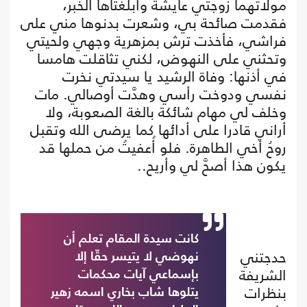
مولاتهما زوجتي عايشة وأبلغتاها الخبر،
فقدمت صائحة بي، وشعرت بدنوها مني على
فراشي، فأخذت ترش بمزهرية وجهي ولحيتي
وتحثني على النهوض، لكني تثاقلت هامسا
في أذنها: وفاة الرشيد يا سيدتي نخرت
نفسي ودوخت رأسي وهدَّت أوصالي. مات
وخلف لي مهام شائكة بالغة الصعوبة، ولا
أراني قادرا على أدائها كما يرضى الله وتقبل
روحُ أخي الطاهرة. فلو أُعفيتُ من حملها قد
يكون هذا أصحَّ لي وأريح..
كانت سيدة المقام تعلم أن
حدجتني
نهوضي لا يتيسر حقّا إلا
الشريفة
بإسماعي آيات محكمات
بنظرات
يتلوها شاب بخاري اسمه زهير