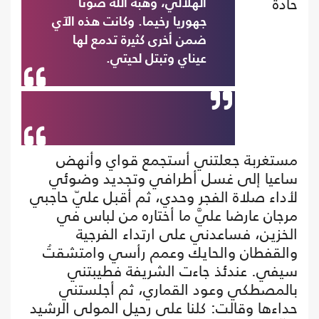
حادة
الهلالي، وهبه الله صوتا
جهوريا رخيما. وكانت هذه الآي
ضمن أخرى كثيرة تدمع لها
عيناي وتبتل لحيتي.
مستغربة جعلتني أستجمع قواي وأنهض
ساعيا إلى غسل أطرافي وتجديد وضوئي
لأداء صلاة الفجر وحدي، ثم أقبل عليّ حاجبي
مرجان عارضا عليَّ ما أختاره من لباس في
الخزين، فساعدني على ارتداء الفرجية
والقفطان والحايك وعمم رأسي وامتشقتُ
سيفي. عندئذ جاءت الشريفة فطيبتني
بالمصطكي وعود القماري، ثم أجلستني
حداءها وقالت: كلنا على رحيل المولى الرشيد