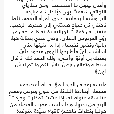
وأعدل بينهن ما استطعت. ومن حظاياي
اللواتي شغفتُ بهن حبّا عايشة مباركة،
البربوشية الرحمانية، هذي المرأة النعمة، كلما
ناجتني كل صباح ضمتني إلى صدرها الرحيب،
فتعتريني خفقات نورانية دفيئة كأنما هي من
روْح الفردوس الأعلى. وهي عندي بمثابة هبةٍ
ربانية ونفسٍ نفيسة، إذا ما أدنيتها مني
انحاشت إليّ فأطارحها الهوى فتجود عليّ
بمثيله بل أوثق وأحلى، ولله الحمد كله إذ قال
سبحانه وتعالى ﴿هنَّ لباسٌ لكم وأنتم لباسٌ
لهن﴾.
عايشة زوجتي الحرة المؤثرة، امرأة ضخمة
فخيمة، أبعادها الثلاثة من طولٍ وعرضٍ وعمقٍ
متناسقة متواصلة، إذا مشت تمخترت وحركت
الريح من تحتها، وإذا جلست غمرت الفضاء من
حولها بنظرات فاحصةٍ ثاقبة؛ سيِّدة متوقدة