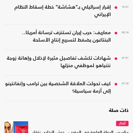
10:27
إقرار إسرائيلي بـ"هشاشة" خطة إسقاط النظام
الإيراني
08:14
معاريف: حرب إيران تستنزف ترسانة أمريكا..
البنتاغون يضغط لتسريع إنتاج الأسلحة
07:51
شهادات تكشف تفاصيل مثيرة لإذلال وإهانة زوجة
نتنياهو لموظفي منزلها
07:20
كيف تحولت العلاقة الشخصية بين ترامب وإنفانتينو
إلى أزمة سياسية؟
ذات صلة
أفكار
مؤسس الدولة العلوية في المغرب.. جيش البخاري عتقاء