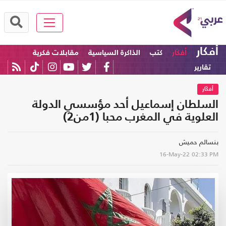
أفكار
أفكَار
كتب
الذاكرة السياسية
مقابلات فكرية
تقارير
أفكَار
السلطان إسماعيل أحد مؤسسي الدولة
العلوية في المغرب محبا (1من2)
بنسالم حميش
16-May-22
02:33 PM