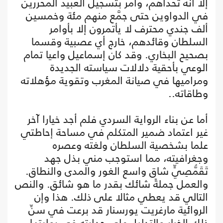
إلا أنه تحداهم، وأمر بتسجيل العبيد المحررين
في الدواوين حتى جمَّع منهم مئة وخمسين
ألف جندي محترف لا يأتمرون إلا بأوامر
السلطان وقائدهم، خارج أي عصبية وقسما
بصحيح البخاري. وقد كان إسماعيل واعيا تمام
الوعي بأحقية دلالات سياسته الجديدة
ومراميها في صيانة المغرب وتقوية مؤهلاته
وطاقاته..
أما عن بناء الرواية السردي فلم أجد خيارا آخر
غير اعتماد ضمير المتكلم في مساحة إحاطتي
علما بشخصية السلطان ولغته وعصره
وجغرافيته، مما استوجب مني بذل جهد
تَقَمُّصِيٍّ شاق واسع الغور والمدى والنطاق.
والعمل جملةً شائك بقدر ما هو شائق. والنص
التالي قد يعطي مثالا على ذلك. هذا وإن
الروائية مارغريت يورسنار قد برعت في سنِّ
ذلك الخيار والتدليل على جدارته في روايتها