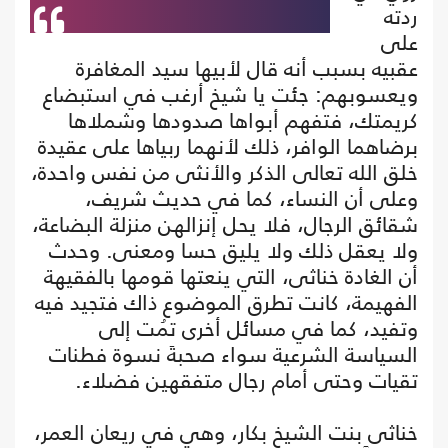
ردته
على
عقبيه بسبب أنه قال لأبيها سيد المغافرة
ويعسوبهم: جئت يا شيخ أرغب في استبضاع
كريمتك، فتفهم أبواها صدودها وشملاها
برضاهما الوافر، ذلك لأنهما ربياها على عقيدة
خلق الله تعالى الذكر والأنثى من نفس واحدة،
وعلى أن النساء، كما في حديث شريف،
شقائق الرجال، فلا يحل إنزالهن منزلة البضاعة،
ولا يعقل ذلك ولا يليق حسا ومعنى. وحدث
أن الغادة خناثى، التي ينعتها قومها بالفقيهة
الفهيمة، كانت تطرق الموضوع ذاك فتجيد فيه
وتفيد، كما في مسائل أخرى تمُت إلى
السياسة الشرعية سواء صحبةَ نسوة فطنات
تقيات وحتى أمام رجال متفقهين فضلاء.
خناثى بنت الشيخ بكار، وهي في ريعان العمر،