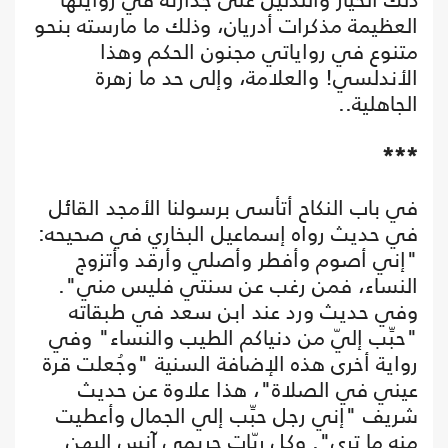
العظيمة مذكرات أدريان، وذلك ما مارسته بنحو
متنوع في رواياتي مجنون الحكم وهذا
الأندلسي! والعلامة، وإلى حد ما زهرة
الجاهلية..
***
في باب النكاح أتأسى برسولنا الأمجد القائل
في حديث رواه إسماعيل البخاري في صحيحه:
"إني أصوم وأفطر وأصلي وأرقد وأتزوج
النساء، فمن رغب عن سنتي فليس مني".
وفي حديث ورد عند ابن سعد في طبقاته
"حبِّب إليّ من دنياكم الطيب والنساء" وفي
رواية أخرى هذه الإضافة السنية "وجُعلت قرة
عيني في الصلاة"، هذا علاوة عن حديث
شريف "إني رجل حبِّب إلي الجمال وأعطيت
منه ما ترى". وكل ربّات حريمي آنس إليهن