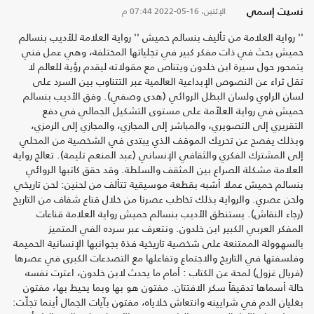
الإثنين، 16-05-2022
07:44 م
نسيت إسمي
'' رواية العلامة من تأليف بنسالم حميش '' رواية العلامة للأديب بنسالم
حميش بحث في ذات مفكر كبير في تجلياتها المختلفة، وهي عمل فني
يتمحور حول سيرة ابن خلدون ويتناص مع مقولاته ليقدم رؤية للعالم لا
تقل ثراء عن النصوص الإبداعية العالمية عبر التتناوب بين السرد على
لسان الراوي ولسان البطل الروائي (هدى وصفي). وفق الأديب بنسالم
حميش في رواية العلاّمة على مستوى التشكيل الجمالي في دفع
التقريري إلى التصويري، والمباشر إلى المجازي، والمجازي إلى الرمزي،
وبذلك يفصح عن تحريك الموقف الذي يبتدى في الشخصية من المحلي
إلى المشترك الفكري والثقافي الإنساني (عبد المنعم تليمة). تعالج رواية
العلامة مشكلة الصراع بين المثقف والسلطة. وقد حقق كاتبها الروائي
بنسالم حميش عملا أشبه بقطعة موسيقية تتألف من لحنين: لحن تاريخي
ولحن عصري. والرواية بذلك تخاطب عصرنا من خلال قناع شفاف من التاريخ
(رجاء النقاش). يستنطق الأديب بنسالم حميش رواية العلامة قناعات
المفكر العربي الكبير ابن خلدون. ونتعرف عبر سرده الفي المتميز
بالسهوولة الممتنعة على شخصية تاريخية فذة بجوانبها الإنسانية الحميمة
وفلسفتها في التاريخ والاجتماع وتفاعلها مع التصدعات الكبرى في عصرها
(فريال غزول) لمحة عن الكتاب : أمام ما يحدث لابن خلدون، اعترت نفسه
حالة أسماها تدقيقاً سكر الافتتان. مفتون هو بها وبما يحيط بها، مفتون
بغليان الدم في شرايينه وانتعاش خلاياه، مفتون بآيات الجمال أينما تجلّت: