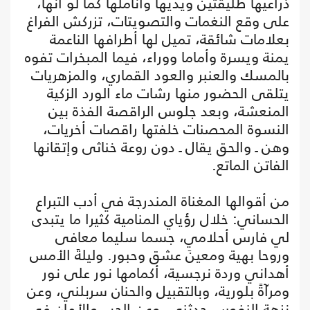
ذراعيها طليقتين ويديها وأناملها كما لو أنها،
على وقع النغمات والتصويتات، تزركش الفراغ
بعلامات شائقة، تميل لها أطرافها الناعمة
يمنة ويسرة وأماما ووراء، فيما المبخرات تفوه
بالمسك والعنبر والعود القماري، والمزهريات
يتلقى الحضور منها رشات ماء الورد الزكية
المنعشة، وبعد جلوس الراقصة الفذة بين
النسوة المحصنات خلفتها راقصات أخريات،
وهن ـ والحق يقال ـ دون روعة خناثى وإتقانها
الفاتن الماتع.
من أقوالها المغناة المندرجة في أدب التبراع
الحساني: خلال رؤياي المنامية كثيرا ما يتبدى
لي فارس أحلامي، جسما سليما معافى
وروحا بهية ومعينَ عشق وحبور. وليلةَ الأمس
أهداني وردة نرجسية، أكمامها نور على نور
ومرآةً بلورية، وبالتقبيل والحنان سربلني، وعن
نزهة النفوس حدثني، وعن الحب والأمان في