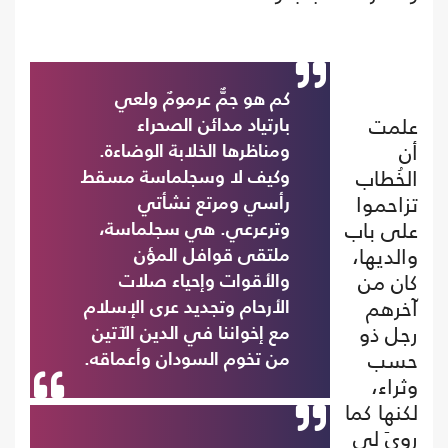
كم هو جمٌّ عرمومٌ ولعي
علمت
بارتياد مدائن الصحراء
أن
ومناظرها الخلابة الوضاءة.
الخُطاب
وكيف لا وسجلماسة مسقط
تزاحموا
رأسي ومرتع نشأتي
على باب
وترعرعي. هي سجلماسة،
والديها،
ملتقى قوافل المؤن
كان من
والأقوات وإحياء صلات
آخرهم
الأرحام وتجديد عرى الإسلام
رجل ذو
مع إخواننا في الدين الآتين
حسب
من تخوم السودان وأعماقه.
وثراء،
لكنها كما
رويَ لي