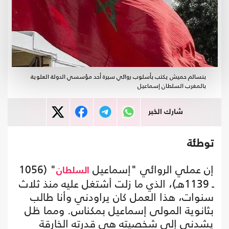
بنسالم حميش يكتب بأسلوب روائي سيرة أحد مؤسسي الدولة العلوية
بالمغرب السلطان إسماعيل
شارك الخبر
توطئة
إن عملي الروائي "إسماعيل
" (1056
السلطان
ـ 1139هـ)، الذي ما زلت أشتغل عليه منذ ثلاث
سنوات، هذا العمل كان يراودني وأنا طالب
بثانوية المولى إسماعيل بمكناس. ومما ظل
يشدني إلى شخصيته هي قدرته الخارقة