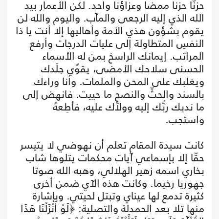
حزنّا حزنا ممضا وعزاؤنا واحد. لكن الأعمار بيد
الله الذي إليه الرجعى والمآب. واليوم والله لن
يقوم بشؤون هذي الأمة وأهاليها إلا أنت يا ذا
النفسِ المتطاولة إلى عليات الدرجات وأرفع
المراتب. إيمانك الراسخ بمن له الأسماء
الحسنى سلاحك الأمضى، يقوِّي جلَدك
ويغلبك على المحن والملمات. وأنا وراءك
بالسند والحثِّ والنصح ما حييت. فانهض إلى
ما ندبك ربُّك إليه وولاّك عليه، فأطِعهُ
واستجب.
كانت سيدة المقام تعلم أن نهوضي لا يتيسر
حقّا إلا بإسماعي آيات محكمات يتلوها شاب
بخاري اسمه زهير الهلالي، وهبه الله صوتا
جهوريا رخيما. وكانت هذه الآي ضمن أخرى
كثيرة تدمع لها عيناي وتبتل لحيتي. وبإشارة
منها تلا بعد الحمدلة والتصلية: ﴿لَوْ أَنْزَلْنَا هَذَا