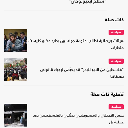
"سلاح أيديولوجي"
ذات صلة
سياسة
هيئات بريطانية تطالب حكومة جونسون بطرد عضو كنيست
متطرف
سياسة
"فلسطين من النهر للبحر" قد يعرّض لإجراء قانوني
ببريطانيا
تغطية ذات صلة
سياسة
جيش الاحتلال والمستوطنون ينكّلون بالفلسطينيين بعد
عملية تل