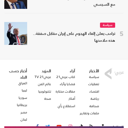
مع السيسي
سياسة
5
ترامب يعلن إلغاء الهجوم على إيران مقابل صفقة..
هذه ملامحها
الأخبار
آراء
المزيد
أخبار حسب
سياسة
كتاب عربي21
عربي21 TV
البلد
العراق
تغطيات
قضايا وآراء
عالم الفن
ليبيا
اقتصاد
مقالات مختارة
تكنولوجيا
سوريا
رياضة
أفكار
صحة
بريطانيا
صحافة
استطلاع رأي
مصر
ملفات وتقارير
لبنان
تابعنا على