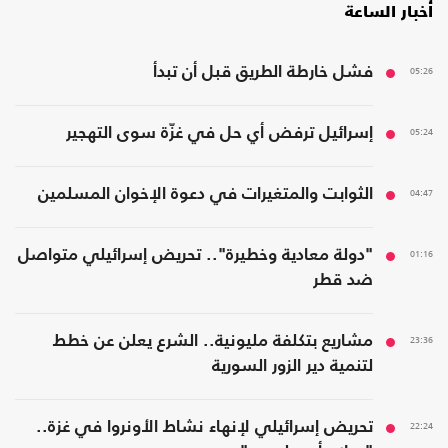
أخبار الساعة
05:26
فشل خارطة الطريق قبل أن تبدأ
05:24
إسرائيل ترفض أي حل في غزّة سوى التهجير
04:47
الثوابت والمتغيرات في دعوة الإخوان المسلمين
01:16
"دولة معادية وخطيرة".. تحريض إسرائيلي متواصل
ضد قطر
23:36
مشاريع بتكلفة مليونية.. الشرع يعلن عن خطط
لتنمية دير الزور السورية
22:24
تحريض إسرائيلي لإنهاء نشاط الأونروا في غزة..