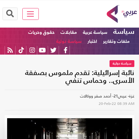
سياسة
سياسة عربية
مقابلات
حقوق وحريات
ملفات وتقارير
اختبار
سياسة دولية
سياسة دولية
نائبة إسرائيلية: تقدم ملموس بصفقة
الأسرى.. وحماس تنفي
غزة- عربي21- أحمد صقر ووكالات
20-Feb-22
08:39 AM