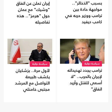
بسبب "الذخائر"..
إيران تعلن عن اتفاق
مواجهة حادة بين
"وشيك" مع عمان
ترامب ووزير حربه في
حول "هرمز".. هذه
كامب ديفيد
تفاصيله
سياسة دولية
سياسة دولية
ترامب يجدد تهديداته
لأول مرة.. بزشكيان
لإيران بالحرب.. "لا
يكشف طبيعة
أسعى للقتل وأريد
التواصل مع المرشد
اتفاق"
مجتبى خامنئي