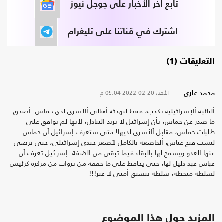
تابع آخر الأخبار على جوجل نيوز
اشترك في قناتنا على تليغرام
التعليقات (1)
الأحد، 20-02-2022
09:04 م
محمد غازى
ألنائبة ألإسرائيلية تكذب، فقط لتهدئة أهالى ألأسرى لدى حماس. أصدق
ما صدر عن حماس، بأن إسرائيل لا تريد التبادل، لأنها لم توافق على
طلبات حماس، مقابل ألأسرى لديها! متى ستعرف إسرائيل أن حماس
ليست فتح عباس، ألخاضعة بالكامل لأصغر جندى إسرائيلى، حتى يرضى
عنها العدو ويسمح لها بالبقاء فيما تبقى من الضفة. إسرائيل تعرف أن
عباس عبد ذليل لها، حتى يحافظ على ما حققه من ثروات من مركزه كرئيس
لسلطة منحطة، سلطة تنسيق أمنى لا غير!!!
المزيد حول هذا الموضوع