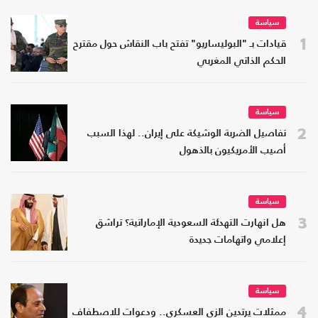
سياسة
1
قيادات بـ "البوليساريو" تفتح باب النقاش حول مقترح
الحكم الذاتي المغربي
سياسة
2
تفاصيل الضربة الوشيكة على إيران.. لهذا السبب
أصيب الأمريكيون بالذهول
سياسة
3
هل انهارت التهدئة السعودية الإماراتية؟ تراشق
إعلامي واتهامات جديدة
سياسة
4
ممثلات يرتدين الزي العسكري.. ودعوات للاصطفاف