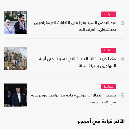
سياسة
3
عبد الرحمن السيد يفوز في انتخابات الديمقراطيين
بميشيغان.. تعرف إليه
سياسة
4
هكذا خرجت "الشائعات" التي تسببت في أزمة
المهاجرين بمدينة سبتة
سياسة
5
بسبب "الذخائر".. مواجهة حادة بين ترامب ووزير حربه
في كامب ديفيد
الأكثر قراءة في أسبوع