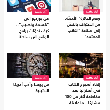
آراء ثقافية
آراء ثقافية
وهم الجائزة" الأدبيّة..
من بورديو إلى
من الاعتراف بالنصّ
"قسمة ونصيب"..
إلى صناعة "الكاتب
كيف تحوّلت برامج
المعتمد"
الواقع إلى سلطة
ثقافية؟
آراء ثقافية
آراء ثقافية
إلغاء أسبوع الكتاب
عن يوسا وأدب أمريكا
في أستراليا بعد
اللاتينية
مقاطعة أكثر من 180
مشاركا.. ما علاقة
فلسطين؟