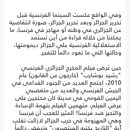
وفي الواقع عكست السينما الفرنسية قبل
تحرير الجزائر وبعد تحرير الجزائر، صورة انتقاصية
عن الجزائري في وطنه أو مهاجر في فرنسا، ما
يمكننا من خلاله قراءة من أين تستمد
الاستعلائية الفرنسية على الجزائر ديمومتها،
وحالتها التي ما تعود دائماً للتفجر.
حين عُرض فيلم المخرج الجزائري الفرنسي
"رشيد بوشارب" (خارجون عن القانون) عام
2010، اجتمع العديد من الجنود القدامى في
الجيش الفرنسي والعديد من متعصبي
اليمين القومي في مدينة كان محتجين على
عرض الفيلم، متهمين الفيلم بتهمة الإساءة
والتحيز ضد فرنسا! المثير للعجب أن فرنسا
وهي المهزومة في حرب الجزائر لازالت تقلب
آية "التاريخ يكتبه المنتصرون" وترفض دائماً