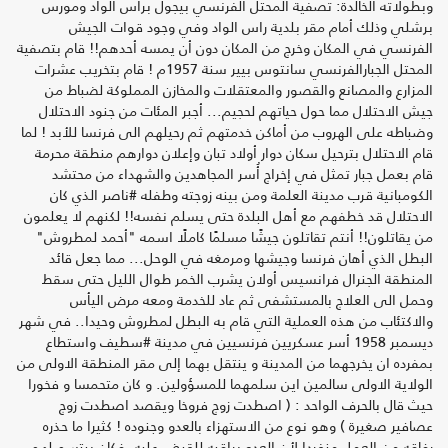
وبطولاته الخالدة: تصفية المحتل الفرنسي بيجول براس الواد ومورس
برشلي وذلك أمام مقر بلدية راس الواد وفي وجود قوات الجيش
الفرنسي في المكان وخرج من المكان دون أن يمسه أحدهم!! قام بتصفية
المحتل الجبارالفرنسي سانتوس بيير سنة 1957م ! قام بتخريب عشرات
المزارع والمصانع والقصور والمعتقلات والمخازن المملوكة لضباط من
جيش الاحتلال مما حول حياتهم لحجيم... أجبر المئات من جنود الاحتلال
وضباطه على الهروب من أماكن خدمتهم ثم رحيلهم الى فرنسا للأبد ! لما
قام الاحتلال بترحيل سكان دوار أولاد تبان وإعلان دوارهم منطقة محرمة
قام بعمل جبار تمثل في إخراج أُسر المجاهدين والشهداء من محتشد
الكومبانية قرب مدينة العلمة ومن بينه زوجته وطفله #ناصر الذي كان
الاحتلال قد خطفهم مع أهل البلدة حتى يسلم نفسه!! لكنهم لا يعلمون
من يقاتلون!! أنتم تقاتلون جيشًا مسلمًا كاملًا اسمه "أحمد لمطروش"
البطل الذي أهان فرنسا وجيشها ومرمغه في الوحل... مما جعل قائد
المنطقة الجنرال فرانسيس أولان يشرب الخمر طوال الليل حتى سقط
وحمل الى العلاج بالمستشفى ثم عاد للخدمة ومعه مرض اليأس
والاكتئاب من هذه العملية التي قام به البطل لمطروش وحيدا.. في شهر
ديسمبر 1958 أسر عسكريين فرنسيين في مدينة #سطيف واستطاع
بمفرده ان يخرجهما من المدينة و ينتقل بهما إلى مقر المنطقة الاولى من
الولاية الاولى سالمين اين سلمهما للمسؤولين. و كان متحمسا و فخورا
حيث قال بالحرف الواحد : ( اصطدت زوج فروخا ويقصد اصطدت زوج
عصافير صغيرة ) وهو نوع من الاستهزاء بالعدو وجنوده ! كثيرا ما حذره
رفاقه من العمل منفردا لأن العدو يراقبه للقبض عليه، فكان يبتسم لهم