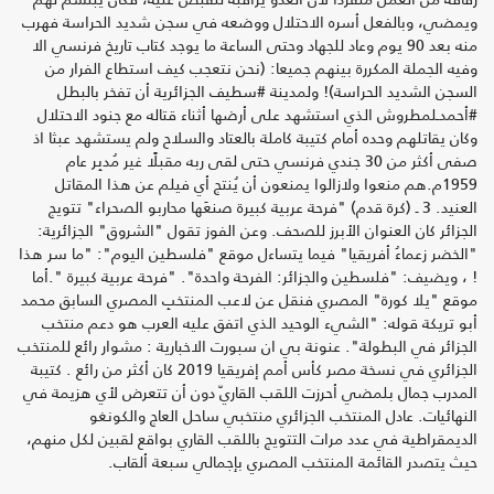
ويمضي، وبالفعل أسره الاحتلال ووضعه في سجن شديد الحراسة فهرب
منه بعد 90 يوم وعاد للجهاد وحتى الساعة ما يوجد كتاب تاريخ فرنسي الا
وفيه الجملة المكررة بينهم جميعا: (نحن نتعجب كيف استطاع الفرار من
السجن الشديد الحراسة)! ولمدينة #سطيف الجزائرية أن تفخر بالبطل
#أحمدـلمطروش الذي استشهد على أرضها أثناء قتاله مع جنود الاحتلال
وكان يقاتلهم وحده أمام كتيبة كاملة بالعتاد والسلاح ولم يستشهد عبثا اذ
صفى أكثر من 30 جندي فرنسي حتى لقى ربه مقبلًا غير مُدبِر عام
1959م.هم منعوا ولازالوا يمنعون أن يُنتج أي فيلم عن هذا المقاتل
العنيد. 3 ـ (كرة قدم) "فرحة عربية كبيرة صنعَها محاربو الصحراء" تتويج
الجزائر كان العنوان الأبرز للصحف. وعن الفوز تقول "الشروق" الجزائرية:
"الخضر زعماءُ أفريقيا" فيما يتساءل موقع "فلسطين اليوم": "ما سر هذا
! ، ويضيف: "فلسطين والجزائر: الفرحة واحدة". "فرحة عربية كبيرة ".أما
موقع "يلا كورة" المصري فنقل عن لاعب المنتخبِ المصري السابق محمد
أبو تريكة قوله: "الشيء الوحيد الذي اتفق عليه العرب هو دعم منتخب
الجزائر في البطولة". عنونة بي ان سبورت الاخبارية : مشوار رائع للمنتخب
الجزائري في نسخة مصر كأس أمم إفريقيا 2019 كان أكثر من رائع . كتيبة
المدرب جمال بلمضي أحرزت اللقب القاريّ دون أن تتعرض لأي هزيمة في
النهائيات. عادل المنتخب الجزائري منتخبي ساحل العاج والكونغو
الديمقراطية في عدد مرات التتويج باللقب القاري بواقع لقبين لكل منهم،
حيث يتصدر القائمة المنتخب المصري بإجمالي سبعة ألقاب.