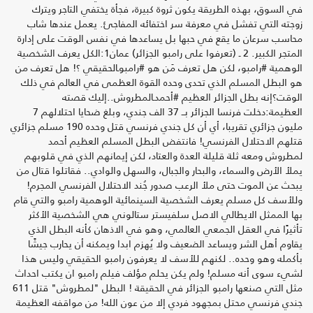
في السوق، بهذه الطريقة يكون ثروة كبيرة، فجأة يختفي التاجر ويترك
زوجته التي تفشل في معرفة سر اختفائه المفاجئ. يعمل عندها شاب
محاسب سرعان ما يقع في حبها بل يساعدها في نفس الوقت على إدارة
المتجر الكبير. 2 ـ (تعرفوا على رامبو الجزائر) عمان1:الكل يعرف الشخصية
الوهمية #رامبو، لكن هل تعرف مَن هو #رامبوـالحقيقي ؟! هل تعرف من
هو البطل المسلم الذي تحدى وحده القوة العظمى في العالم في ذلك
الوقت؟إنه بطل الجزائر العظيم #أحمدـالمطروش..إليك قصته
العظيمة:دخلت فرنسا الجزائر بــ 37 الف جندي، وبلغ ضحايا احتلالهم 7
مليون جزائري تقريبا، أي أن كل جندي فرنسي قتل وحده 190 مسلم جزائري
قتلهم الاحتلال الفرنسي! فانتفض البطل المسلم العظيم أحمد
لمطروش ومعه ثلة قليلة العدة والعتاد، لكن إيمانهم الذي في قلوبهم
يملأ الأرض والسماء، والبحار والجبال، والسهل والوادي.. فقاتلوا قتال من
يبحث عن الموت حتى ملأ الرعب صدور جُند الاحتلال الفرنسي المجرم!
وللأسف كل مسلم يعرف الشخصية السينمائية الوهمية رامبو والتي قام
بها الممثل الايطالي الاصل سلفيستر ستالوني هي الشخصية الأكثر
تأثيرًا في العقل الجمعي العالمي، وهو في الاذهان كأنه البطل الذي
يقاوم أهل الشر ويساعد الضعيف ولا يُهزم ابدا ويمكنه أن يحارب جيشًا
بأكمله وهو وحده.. لكنهم للأسف لا يعرفون رامبو الحقيقي وليس هذا
لشيء سوى أنه مسلم! ولم يكن يحلم مؤلف فيلم رامبو ان يكتب احداث
مثل التي صنعها رامبو الجزائر في الحقيقة ! البطل "لمطروش" قتل 611
جندي فرنسي محتل بمجهود فردي إلا من عون الله! من مواقفه العظيمة