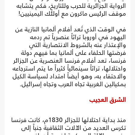
الرواية الجزائرية للحرب وللتاريخ، فكم يتشابه
موقف الرئيس ماكرون مع أولئك اليمينيين!
في الوقت الذي تُعد أفلام ألمانيا النازية عن
اليهود في أوروبا تراثاً عنصرياً تم ردمه
والإعتذار عنه بالشروط الانتصارية التي
فرضتها الحلفاء على ألمانيا بما فيهم دولة
فرنسا، تعد أفلام فرنسا العنصرية عن الجزائر
واحتلالها، تراثاً سينمائياً كثيراً ما يتم استرجاعه
والاحتفاء به، وهو أيضاً امتداد لسياسة الكيل
بمكيالين الغربية تجاه العرب وتجاه إسرائيل.
الشرق العجيب
منذ بداية احتلالها للجزائر 1830م، كانت فرنسا
تكرس العديد من الآلات الثقافية جنباً إلى