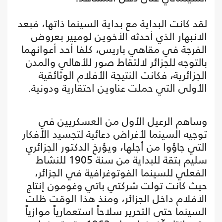
لقد كانت البداية مع بداية السينما ذاتها، فبعد
الانبهار الذي أحدثه الأخوين لوميير بعروض
الفرجة في مقاهي باريس، كلفا أحد أعوانهما
بالتوجه للجزائر لالتقاط صور للأهالي والمدن
الجزائرية، فكانت النتيجة الأفلام الوثائقية
الأولى التي حملت عناوين احتقارية ودونية.
وساهم الرعيل الأول من العسكريين في
توجيه السينما لأغراض دعائية لتجسيد الأفكار
التي جاؤوا من أجلها، ويؤرخ الدكتور الجزائري
سليم بتقة للبداية من سنة 1905 للنشاط
الفعلي للسينما الفوتوغرافية في الجزائر،
حيث كانت تولت شركتي باتي وغومون إنتاج
الأفلام داخل الجزائر، ومنذ هذا الوقت ظلت
السينما حتى التحرير سلاحاً استعمارياً موازياً