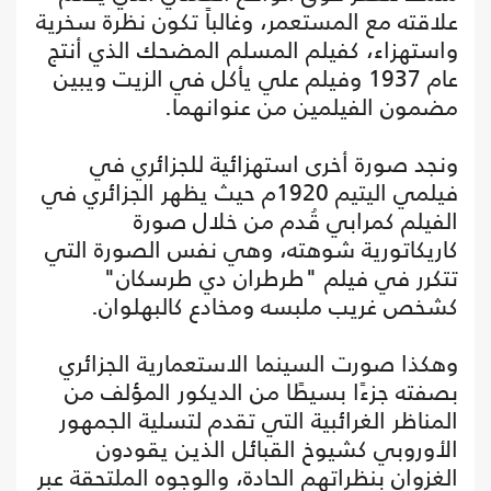
علاقته مع المستعمر، وغالباً تكون نظرة سخرية
واستهزاء، كفيلم المسلم المضحك الذي أنتج
عام 1937 وفيلم علي يأكل في الزيت ويبين
مضمون الفيلمين من عنوانهما.
ونجد صورة أخرى استهزائية للجزائري في
فيلمي اليتيم 1920م حيث يظهر الجزائري في
الفيلم كمرابي قُدم من خلال صورة
كاريكاتورية شوهته، وهي نفس الصورة التي
تتكرر في فيلم "طرطران دي طرسكان"
كشخص غريب ملبسه ومخادع كالبهلوان.
وهكذا صورت السينما الاستعمارية الجزائري
بصفته جزءًا بسيطًا من الديكور المؤلف من
المناظر الغرائبية التي تقدم لتسلية الجمهور
الأوروبي كشيوخ القبائل الذين يقودون
الغزوان بنظراتهم الحادة، والوجوه الملتحقة عبر