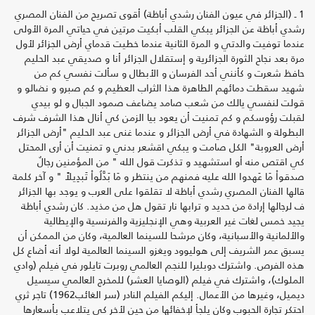
1 ـ (الجزائر في عيون الفنان رشدي أباظة) أقوى تصريح من الفنان المصري
رشدي أباظة عن الجزائر يبكي القلب أبكيت مرتين في حياتي المرة الأولى
عندما توفيت والدتي و المرة الثانية عندما خطيت قدماي أرض الجزائر لأول
مرة بعد نجاح الثورة الجزائرية و إستقلال الجزائر أنا و صديقي عبد الحليم
حافظ شعرت و كأنني أحد الفرسان و الأبطال و سألت نفسي كم من
شهيد سقطت دمائهم الطاهرة هذا الثراب العظيم و كم صبرو و نضالو و
قولت لنفسي يالك من شعب صامد يضاعف صمود الجبال و لو بيدي
لقبلت رؤوسكم و كم تمنيت أن يعود بيا الزمن كي أنال هذا الشرف شرف
البطولة و الشهادة في أرض الجزائر و عندما غنى عبد الحليم "أرض الجزائر
أرض العروبة" الكل صامت و يبكي اقشعر بدني و تمنيت أن أرى المحتل
كي اقتص منه أو استشهيد و تذكرت قول الله " من المؤمنين رجالٌ
صدقواْ مَا عَهدوا الله عليه فمنهم من ينتظر و مَا بَدَّلُواْ تَبدِيلاً " و آخر كلمة
قالها الفنان المصري رشدي أباظة لا تقلقوا على العرب و يوجد بها الجزائر
ف لرجالها إرادة من حديد و ترابها نار تقول هل من مذيد. كان رشدي أباظة
يجيد خمس لغات غير العربية وهي الإنجليزية والفرنسية والإيطالية
والألمانية والأسبانية، وكان مرشحا للسينما العالمية، وكان من الممكن أن
يسبق عمر الشريف إلى هوليوود ويغزو السينما العالمية لولا أنه أضاع كل
هذه الفرص. واشترك دوبليرا للنجم العالمي روبرت تايلور في فيلم (وادي
الملوك)، واشترك في فيلم (الوصايا العشر) للمخرج العالمي سيسيل
ديميل، وغيرها من الأعمال. إليكم الفيلم النادر (سر الغائب1962) تاجر ثري
احتكر تجارة الحبوب وكان يلجأ لإخفائها من حين لأخر كي يتلاعب بأسعارها