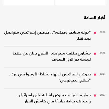
أخبار الساعة
01:16
"دولة معادية وخطيرة".. تحريض إسرائيلي متواصل
ضد قطر
23:36
مشاريع بتكلفة مليونية.. الشرع يعلن عن خطط
لتنمية دير الزور السورية
22:24
تحريض إسرائيلي لإنهاء نشاط الأونروا في غزة..
"سلاح أيديولوجي"
21:37
معاريف: ترامب يفرض إيقاعه على إسرائيل..
ونتنياهو يواجه تراجعًا في هامش القرار