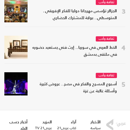
ثقافة وأدب
3
الجزائر تؤسس مهرجانا دوليا للفكر الإفريقي ـ
المتوسطي.. بوابة للمشترك الحضاري
ثقافة وأدب
4
الخط العربي في سوريا.. إرث فني يستعيد حضوره
في ملتقى بدمشق
ثقافة وأدب
5
أسبوع المسرح والفكر في مصر.. عروض كثيرة
وأسئلة غائبة عن غزة
الأخبار
آراء
المزيد
أخبار حسب
سياسة
كتاب عربي21
عربي21 TV
البلد