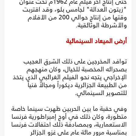
حتى إنتاج آخر فيلم عام 1962م تحت عنوان
"زيتون العدالة" لجامس بلو، وقد اقتربت
وقتها من إنتاج حوالي 200 من الأفلام
والأشرطة الوثائقية.
أرض الميعاد السينمائية
توافد المخرجين على ذلك الشرق العجيب
بصحرائه المخصبة للخيال، وكان منهجهم
الإخراجي يتجه نحو الفيلم الغرائبي الذي يتخذ
من الطبيعة الجزائرية ديكوراً ومجالاً فنياً
للتصوير السينمائي.
وفي حقبة ما بين الحربين ظهرت سينما خاصة
متطورة، وكان ذلك في أوج إمبراطورية فرنسا
الاستعمارية، وبمصادفة ذلك احتفالات فرنسا
بمناسبة مرور مائة عام على غزو الجزائر