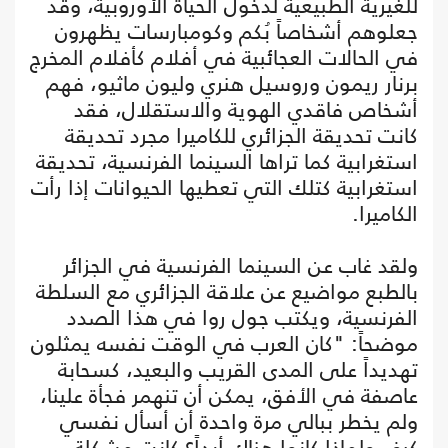
للغيرية الطبيعية لدخول الحياة الأوروبية، وقد
جعلوهم أشخاصاً بُكم وكومبارسات يظهرون
في الحالات العجائبية في أفلام كأفلام المخرج
برنار ريمون وروسيل هنري وليون ماثيو، فهم
أشخاص فاقدي الهوية والاستقلال، فقد
كانت تحديقة الجزائري للكاميرا مجرد تحديقة
استغرابية كما تراها السينما الفرنسية، تحديقة
استغرابية كتلك التي تعطيها الحيوانات إذا رأت
الكاميرا.
ولقد غاب عن السينما الفرنسية في الجزائر
بالطبع مواضيع عن علاقة الجزائري مع السلطة
الفرنسية، ويكتب جول روا في هذا الصدد
موضحاً: "كان العرب في الوقت نفسه يمثلون
تهديداً على المدى القريب والبعيد، كسحابة
عاصفة في الأفق، يمكن أن تنهمر فجأة علينا،
ولم يخطر ببالي مرة واحدة أن أسأل نفسي
كيف ولماذا كانوا هناك أبداً؟ كانت مشكلة