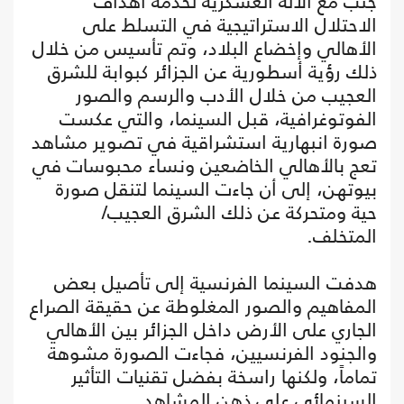
جنب مع الآلة العسكرية لخدمة أهداف
الاحتلال الاستراتيجية في التسلط على
الأهالي وإخضاع البلاد، وتم تأسيس من خلال
ذلك رؤية أسطورية عن الجزائر كبوابة للشرق
العجيب من خلال الأدب والرسم والصور
الفوتوغرافية، قبل السينما، والتي عكست
صورة انبهارية استشراقية في تصوير مشاهد
تعج بالأهالي الخاضعين ونساء محبوسات في
بيوتهن، إلى أن جاءت السينما لتنقل صورة
حية ومتحركة عن ذلك الشرق العجيب/
المتخلف.
هدفت السينما الفرنسية إلى تأصيل بعض
المفاهيم والصور المغلوطة عن حقيقة الصراع
الجاري على الأرض داخل الجزائر بين الأهالي
والجنود الفرنسيين، فجاءت الصورة مشوهة
تماماً، ولكنها راسخة بفضل تقنيات التأثير
السينمائي على ذهن المشاهد.