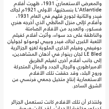
والمعرض الاستعماري 1931، ظهرت أفلام
L'Atlantide بنسختيها، الأولى 1921م لجاك
فيدر والثانية لجورج فلهم في العام 1931،
وأفلام كإلى منزل المالطي الذي أخرجه هنري
فسكور، والعديد من الأفلام الصامتة
والناطقة على حد سواء، وأثرت أفلام كفيلم
اللعبة الكبرى لجاك فيدر وبيبي لوموكو لجوليان
دوفيفي وفيلم الذكرى المئوية لغزو الجزائرية
LE Bled لجان رينوار في أذهان المشاهدين،
إلى جانب أفلام أخرى كفيلم الطريق
الامبراطوري والرجال الجدد والرمال المتحركة
وروح البلد، وقد حققت تلك الأفلام
الاستعمارية إنتاج متخيل جمعي فرنسي عن
الشرق الساحر.
ولنتذكر أن تلك الأفلام كانت تستعمل الجزائر
كديكور وخلفية للأحداث، لقد كانت صورة