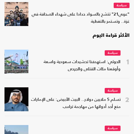
سياسة
"عربي21" تتشح بالسواد حدادا على شهداء الصحافة في
غزة.. وتستمر بالتغطية
الأكثر قراءة اليوم
سياسة
1
الحوثي: استهدفنا تحشيدات سعودية واسعة
وأوقعنا مئات القتلى والجرحى
سياسة
2
تسلم 5 ملايين دولار.. البيت الأبيض: على الإمارات
منع أحد أدواتها من مهاجمة ترامب
سياسة