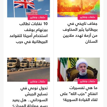
ملفات وتقارير
ملفات وتقارير
جفاف تاريخي في
10 نقابات تطالب
بريطانيا يثير المخاوف
بيرنهام بوقف
من أزمة تهدد ملايين
استخدام أمريكا للقواعد
السكان
البريطانية في حرب
إيران
ملفات وتقارير
ملفات وتقارير
ما هي تفسيرات
تحول نوعي في
انفتاح "حزب الله" على
تسليح الجيش
لقاء القيادة السورية؟
السوداني.. هل يعيد
رسم معادلة الميدان؟