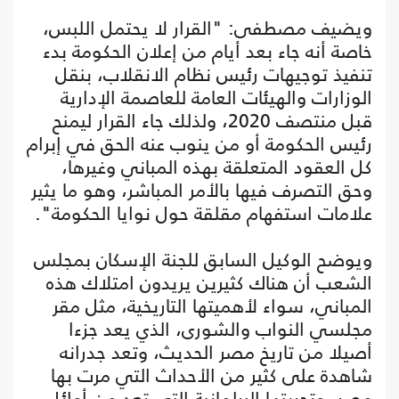
ويضيف مصطفى: "القرار لا يحتمل اللبس،
خاصة أنه جاء بعد أيام من إعلان الحكومة بدء
تنفيذ توجيهات رئيس نظام الانقلاب، بنقل
الوزارات والهيئات العامة للعاصمة الإدارية
قبل منتصف 2020، ولذلك جاء القرار ليمنح
رئيس الحكومة أو من ينوب عنه الحق في إبرام
كل العقود المتعلقة بهذه المباني وغيرها،
وحق التصرف فيها بالأمر المباشر، وهو ما يثير
علامات استفهام مقلقة حول نوايا الحكومة".
ويوضح الوكيل السابق للجنة الإسكان بمجلس
الشعب أن هناك كثيرين يريدون امتلاك هذه
المباني، سواء لأهميتها التاريخية، مثل مقر
مجلسي النواب والشورى، الذي يعد جزءا
أصيلا من تاريخ مصر الحديث، وتعد جدرانه
شاهدة على كثير من الأحداث التي مرت بها
مصر، وتجربتها البرلمانية التي تعد من أوائل