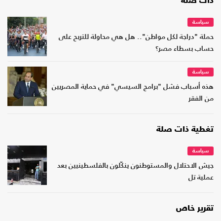
ذات صلة
سياسة
حملة "دراجة لكل مواطن".. هل هي محاولة للتربح على
حساب بسطاء مصر؟
سياسة
هذه أسباب فشل "برامج السيسي" في حماية المصريين
من الفقر
تغطية ذات صلة
سياسة
جيش الاحتلال والمستوطنون ينكّلون بالفلسطينيين بعد
عملية تل
تقرير خاص