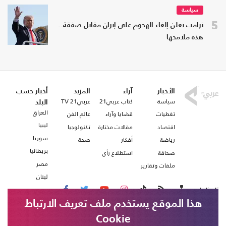
سياسة
5
ترامب يعلن إلغاء الهجوم على إيران مقابل صفقة..
هذه ملامحها
الأخبار
آراء
المزيد
أخبار حسب
سياسة
كتاب عربي21
عربي21 TV
البلد
العراق
تغطيات
قضايا وآراء
عالم الفن
ليبيا
اقتصاد
مقالات مختارة
تكنولوجيا
سوريا
رياضة
أفكار
صحة
بريطانيا
صحافة
استطلاع رأي
مصر
ملفات وتقارير
لبنان
تابعنا على
هذا الموقع يستخدم ملف تعريف الارتباط
Cookie
من نحن