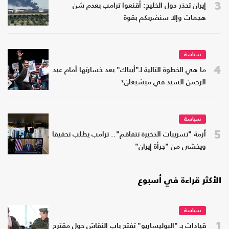
3
إيران تحذر دول الخليج: أقنعوا ترامب بعدم شن
هجمات وإلا سنضربكم بقوة
سياسة
4
ما هي الخطوة التالية لـ"أيباك" بعد خسارتها أمام عبد
الرحمن السيد في ميشيغان؟
سياسة
5
أزمة "تسريبات الذخيرة تتفاقم".. ترامب يطلب تحقيقا
ويخشى من "جرأة إيران"
الأكثر قراءة في أسبوع
سياسة
1
قيادات بـ "البوليساريو" تفتح باب النقاش حول مقترح