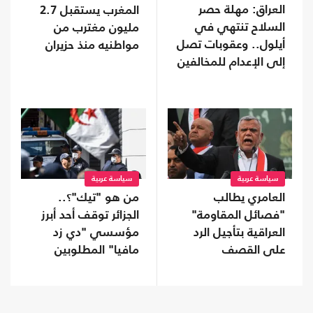
العراق: مهلة حصر
المغرب يستقبل 2.7
السلاح تنتهي في
مليون مغترب من
أيلول.. وعقوبات تصل
مواطنيه منذ حزيران
إلى الإعدام للمخالفين
سياسة عربية
سياسة عربية
العامري يطالب
من هو "تيك"؟..
"فصائل المقاومة"
الجزائر توقف أحد أبرز
العراقية بتأجيل الرد
مؤسسي "دي زد
على القصف
مافيا" المطلوبين
السعودي
لفرنسا