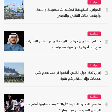
سياسة
1
الحوثي: استهدفنا تحشيدات سعودية واسعة
وأوقعنا مئات القتلى والجرحى
سياسة
2
تسلم 5 ملايين دولار.. البيت الأبيض: على الإمارات
منع أحد أدواتها من مهاجمة ترامب
سياسة
3
إيران تحذر دول الخليج: أقنعوا ترامب بعدم شن
هجمات وإلا سنضربكم بقوة
سياسة
4
ما هي الخطوة التالية لـ"أيباك" بعد خسارتها أمام عبد
الرحمن السيد في ميشيغان؟