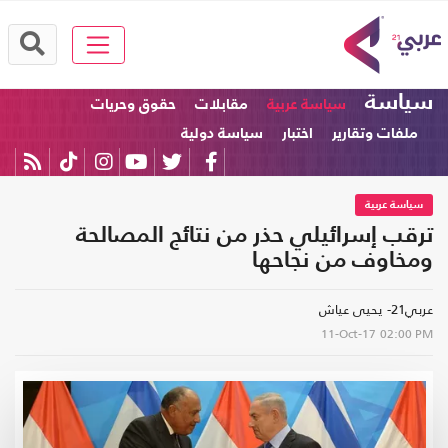
سياسة
سياسة عربية
مقابلات
حقوق وحريات
ملفات وتقارير
اختبار
سياسة دولية
سياسة عربية
ترقب إسرائيلي حذر من نتائج المصالحة
ومخاوف من نجاحها
عربي21- يحيى عياش
11-Oct-17
02:00 PM