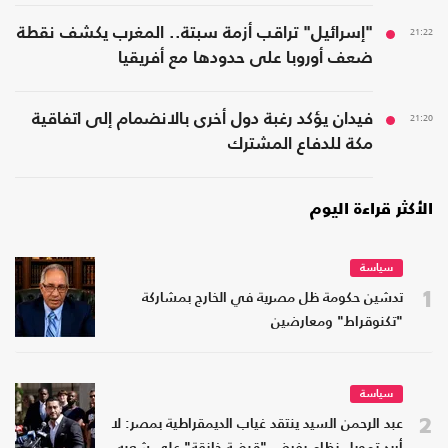
21:22
"إسرائيل" تراقب أزمة سبتة.. المغرب يكشف نقطة
ضعف أوروبا على حدودها مع أفريقيا
21:20
فيدان يؤكد رغبة دول أخرى بالانضمام إلى اتفاقية
مكة للدفاع المشترك
الأكثر قراءة اليوم
سياسة
1
تدشين حكومة ظل مصرية في الخارج بمشاركة
"تكنوقراط" ومعارضين
سياسة
2
عبد الرحمن السيد ينتقد غياب الديمقراطية بمصر: لا