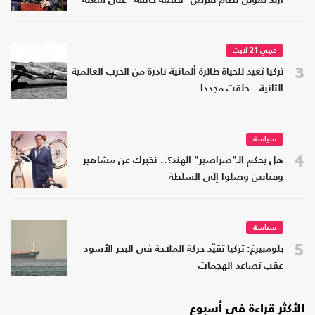
أريد تمويل نظام يفرض "قبضة خانقة" على شعبه
عربي 21 لايت
3
تركيا تعيد للحياة طائرة ألمانية نادرة من الحرب العالمية
الثانية.. حلقت مجددا
سياسة
4
هل يحكم الـ"صراصير" الهند؟.. نخبرك عن مشاهير
وفنانين وصلوا إلى السلطة
سياسة
5
بلومبيرغ: تركيا تقيّد حركة الملاحة في البحر الأسود
عقب تصاعد الهجمات
الأكثر قراءة في أسبوع