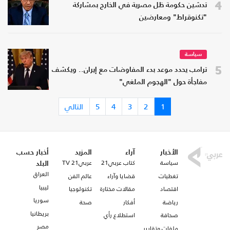
4
تدشين حكومة ظل مصرية في الخارج بمشاركة
"تكنوقراط" ومعارضين
سياسة
5
ترامب يحدد موعد بدء المفاوضات مع إيران.. ويكشف
مفاجأة حول "الهجوم الملغي"
1
2
3
4
5
التالي
الأخبار
آراء
المزيد
أخبار حسب
سياسة
كتاب عربي21
عربي21 TV
البلد
العراق
تغطيات
قضايا وآراء
عالم الفن
ليبيا
اقتصاد
مقالات مختارة
تكنولوجيا
سوريا
رياضة
أفكار
صحة
بريطانيا
صحافة
استطلاع رأي
مصر
ملفات وتقارير