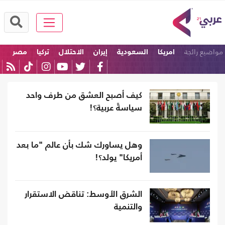
مواضيع رائجة
امريكا
السعودية
إيران
الاحتلال
تركيا
مصر
كيف أصبح العشق من طرف واحد
سياسةً عربية؟!
وهل يساورك شك بأن عالم "ما بعد
أمريكا" يولد؟!
الشرق الأوسط: تناقض الاستقرار
والتنمية