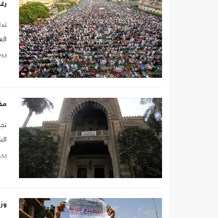
رغم
تدا
الع
وتح
PM
مخ
تجد
الش
سل
AM
وز