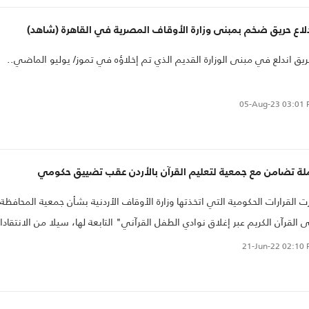
لاع حريق ضخم بمبنى وزارة الأوقاف المصرية في القاهرة (شاهد)
ريق اندلع في مبنى الوزارة القديم الذي تم إخلاؤه في تموز/ يوليو الماضي..
05-Aug-23
03:01 
لة تضامن مع جمعية لتعليم القرآن بالأردن عقب تضييق حكومي
رت القرارات الحكومية التي اتخذتها وزارة الأوقاف الأردنية بشأن جمعية المحافظة
 القرآن الكريم عبر إغلاق نوادي الطفل القرآني" التابعة لها، سيلا من الانتقاد
 العامة ونخب البلاد يقابله حملة تضامن واسعة مع الجمعية.
21-Jun-22
02:10 