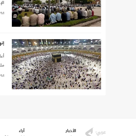
الإ
"ال
PM
إنه
أعل
ملف
PM
الأخبار
آراء