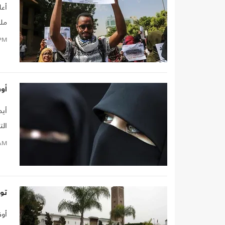
أعل
ملت
ورج
PM
أوق
أيد
الت
AM
تو
أوق