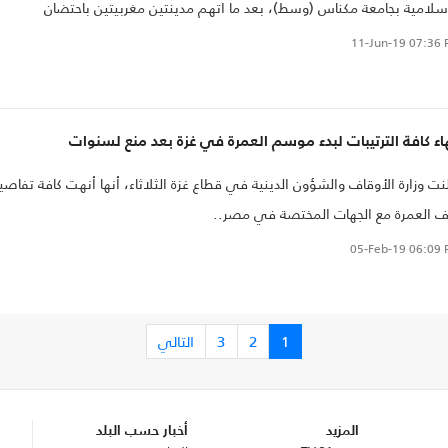
سلامية بجامعة مكناس (وسط)، بعد ما اتهم مدينتين مغربيتين باحتضان
معصية"، أثارت كلماته غضبا شعبيا واحتجاجات للمجتمع المدني.
11-Jun-19
07:36 
اء كافة الترتيبات لبدء موسم العمرة في غزة بعد منع لسنوات
نت وزارة الأوقاف والشؤون الدينية في قطاع غزة الثلاثاء، أنها أنهت كافة تفاصي
 العمرة مع الجهات المختصة في مصر..
05-Feb-19
06:09 
1
2
3
التالي
المزيد
أخبار حسب البلد