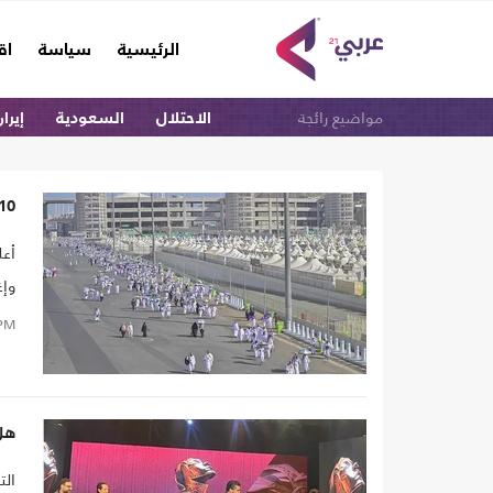
(current)
الرئيسية
سياسة
اق
مواضيع رائجة
الاحتلال
السعودية
إيرا
10 آلاف فلسطيني حرموا من الحج خلال حرب الإبادة ع
أعل
وإغ
PM
هل 
الت