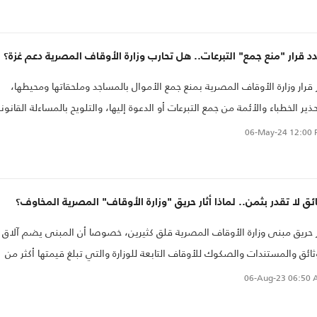
د قرار "منع جمع" التبرعات.. هل تحارب وزارة الأوقاف المصرية دعم غزة؟
ر قرار وزارة الأوقاف المصرية بمنع جمع الأموال بالمساجد وملحقاتها ومحيطها،
ذير الخطباء والأئمة من جمع التبرعات أو الدعوة إليها، والتلويح بالمساءلة القانوني
الحالتين، جدلا..
06-May-24
12:00 
ئق لا تقدر بثمن.. لماذا أثار حريق "وزارة الأوقاف" المصرية المخاوف؟
ر حريق مبنى وزارة الأوقاف المصرية قلق كثيرين، خصوصا أن المبنى يضم آلاق
ثائق والمستندات والصكوك للأوقاف التابعة للوزارة والتي تبلغ قيمتها أكثر من
ليوني جنيه بسعر الجنيه الحالي..
06-Aug-23
06:50 