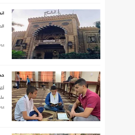
اند
الح
PM
حم
أثا
على
لدى
PM