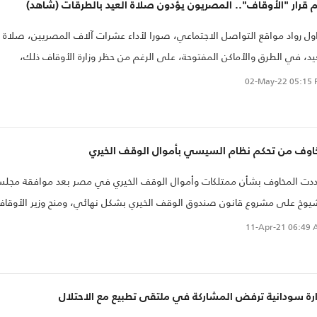
 قرار "الأوقاف".. المصريون يؤدون صلاة العيد بالطرقات (شاهد)
ول رواد مواقع التواصل الاجتماعي، صورا لأداء عشرات آلاف المصريين، صلاة
يد، في الطرق والأماكن المفتوحة، على الرغم من حظر وزارة الأوقاف ذلك،
ديدها أماكن الصلاة في المساجد التي أعلنت عنها فقط.
02-May-22
05:15 
اوف من تحكم نظام السيسي بأموال الوقف الخيري
دت المخاوف بشأن ممتلكات وأموال الوقف الخيري في مصر بعد موافقة مجل
يوخ على مشروع قانون صندوق الوقف الخيري بشكل نهائي، ومنح وزير الأوقا
طة التصرف في أموال صندوق الوقف الخيري..
11-Apr-21
06:49 
ارة سودانية ترفض المشاركة في ملتقى تطبيع مع الاحتلال