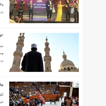
وال
AM
"ا
مصر
وسط
AM
برل
أثا
كبي