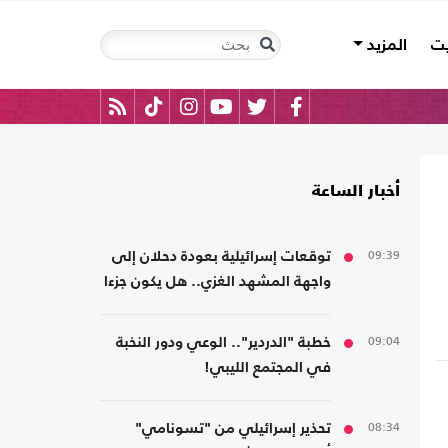
يت
المزيد
أخبار الساعة
09:39
توقعات إسرائيلية بعودة دحلان إلى
واجهة المشهد الغزي.. هل يكون جزءا
من ترتيبات ما بعد الحرب؟
09:04
خطبة "الدردير".. الوعي ودور النخبة
في المجتمع الليبي!
08:34
تحذير إسرائيلي من "تسونامي"