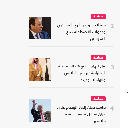
سياسة
2
ممثلات يرتدين الزي العسكري..
ودعوات للاصطفاف مع
السيسي
سياسة
3
هل انهارت التهدئة السعودية
الإماراتية؟ تراشق إعلامي
واتهامات جديدة
ات
سياسة
4
ترامب يعلن إلغاء الهجوم على
إيران مقابل صفقة.. هذه
ملامحها