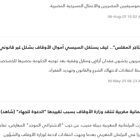
موسيقيين المصريين والأعمال المسرحية المصرية.
06-Aug-25
10:02 
لتاجر المفلس".. كيف يستغل السيسي أموال الأوقاف بشكل غير قانوني
يون يخشون فقدان أراضٍ ومنازل وقفية بعد توجيه الحكومة بحصرها للخصخصة
 انتقادات لانتهاك الشرع والقانون وتهديد الفقراء.
30-May-25
08:23 
مانية مغربية تنتقد وزارة الأوقاف بسبب تقييدها "الدعوة للجهاد" (شاهد)
رت البرلمانية المغربية نبيلة منيب، عن حزب "الاشتراكي الموحد" المعارض، تفاع
را في البرلمان المغربي بعدما وجهت انتقادات لاذعة لوزارة الأوقاف والشؤون