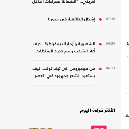
أمريكي.. "انشغالنا بصراعات الداخل
يحجب ما يتغير بواشنطن"
07:35
إشكال الطائفية في سوريا
06:50
؟
الشعبوية وأزمة الديمقراطية.. كيف
أعاد الشعب رسم حدود السلطة؟..
،
كتاب جديد
06:13
من هوميروس إلى تيك توك.. كيف
يستعيد الشعر جمهوره في العصر
الرقمي؟
الأكثر قراءة اليوم
لا
سياسة