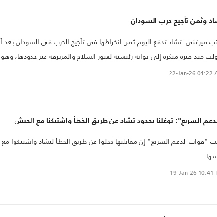
اد وثمن تأجيج حرب السودان
ب ميرغني: تشاد تدفع اليوم ثمن انخراطها في تأجيج الحرب في السودان بعد أ
لت منذ فترة مبكرة إلى بوابة رئيسية لعبور السلاح والمرتزقة عبر حدودها، وهو 
ته تقارير دولية متعددة.
22-Jan-26
04:22 
دعم السريع": توغلنا بحدود تشاد عن طريق الخطأ واشتبكنا مع الجيش
ت "قوات الدعم السريع" إن مقاتليها دخلوا عن طريق الخطأ لتشاد واشتبكوا مع
ها.
19-Jan-26
10:41 