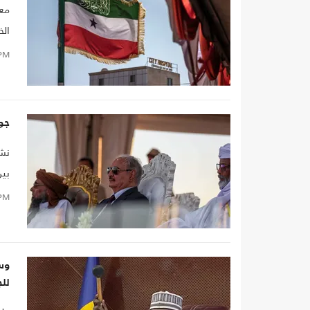
معا
الخ
PM
جو
نشر
بين
حال
PM
وسط
لل