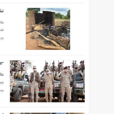
تش
يكت
تحو
وثق
AM
"ال
قال
جيش
PM