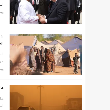
الس
PM
الأ
ال
الم
من 
PM
حال
حذر
الس