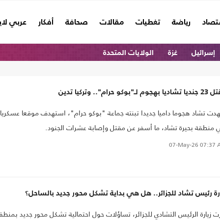
تصاد
رياضة
تغطيات
مقالات
صحافة
أفكار
عربي لا
إسرائيل
غزة
الولايات المتحدة
 بهجوم لـ"بوكو حرام".. وتركيا تدين
ت تشاد هجوما داميا جديدا تبنته جماعة "بوكو حرام"، استهدف موقعا عسكريا
منطقة بحيرة تشاد، ما أسفر عن مقتل وإصابة عشرات الجنود.
07-May-26
07:37 
رة رئيس تشاد للجزائر.. هل هي بداية تشكل محور جديد بالساحل؟
رت زيارة الرئيس التشادي للجزائر، تساؤلات حول احتمالية تشكل محور جديد بمنطق