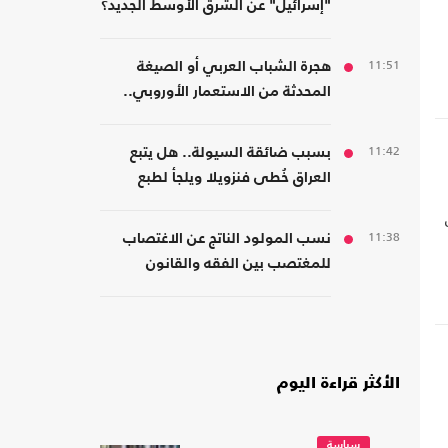
"إسرائيل" عن الشرق الأوسط الجديد؟
11:51
هجرة الشباب العربي أو الصيغة
المحدثة من الاستعمار الأوروبي..
قراءة في كتاب
11:42
بسبب ضائقة السيولة.. هل يتبع
العراق خُطى فنزويلا ويلجأ لطبع
العملة رغم مخاطرها؟
11:38
نسب المولود الناتج عن الاغتصاب
للمغتصب بين الفقه والقانون
الأكثر قراءة اليوم
سياسة