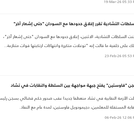
 حدود البلدين
19-Mar-26
05:33 
لطات التشادية تقرر إغلاق حدودها مع السودان "حتى إشعار آخر"
نت السلطات التشادية، الاثنين، إغلاق حدودها مع السودان "حتى إشعار آخر"،
ك على خلفية ما قالت إنه "توغلات متكررة وانتهاكات ارتكبتها قوات متنازعة..
23-Feb-26
05:53 
ن "فاوستين" يفتح جبهة مواجهة بين السلطة والنقابات في تشاد
ت الأزمة النقابية في تشاد منعطفا جديدا عقب صدور حكم قضائي بسجن رئي
ابة المستقلة للمعلمين، دجيمودويل فاوستين، لمدة عام مع النفاذ.
06-Feb-26
12:06 