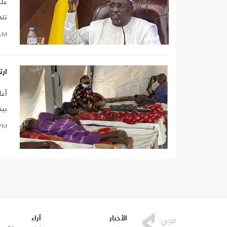
على
ولا
AM
ارتف
بينها 50 حالة وفا
PM
الأخبار
آراء