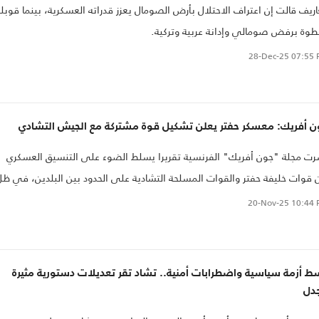
ريف قالت إن اعتراف الاحتلال بأرض الصومال يعزز قدراته العسكرية، بينما قوبل
طوة برفض صومالي وإدانة عربية وتركية.
28-Dec-25
07:55 
ن أفريك: معسكر حفتر يعلن تشكيل قوة مشتركة مع الجيش التشادي
ت مجلة "جون أفريك" الفرنسية تقريرا يسلط الضوء على التنسيق العسكري
 قوات خليفة حفتر والقوات المسلحة التشادية على الحدود بين البلدين، في ظل
ة من التوتر تشهدها المنطقة.
20-Nov-25
10:44 
 أزمة سياسية واضطرابات أمنية.. تشاد تقر تعديلات دستورية مثيرة
جدل