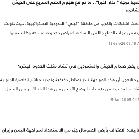
مينا توجه "إنذارا أخيرا".. ما دوافع هجوم الدعم السريع على الجيش
تشادي؟
لعت اشتباكات بالقرب من منطقة "تيني" الحدودية الاستراتيجية، حيث حاولت
ية من قوات الدفاع والأمن التشادية اعتراض مجموعة مسلحة وطلبت منها
نسحاب ونزع السلاح
19-Jan-26
08:19 
 يفجر صدام الجيش والمتمردين في تشاد مثلث الحدود الهش؟
 متابعون أن هذه المواجهة تنذر بمخاطر حقيقية وتهديد مباشر للخاصرة الجنوبية
اد مما قد يزيد من تعقيدات الوضع الأمني في هذا البلد الأفريقي المثقل
حروب الأهلية والواقع في واحدة من أكثر المناطق الإفريقية اضطرابا.
15-Jan-26
05:04 
ريف: الاعتراف بأرض الصومال جزء من الاستعداد لمواجهة اليمن وإيران