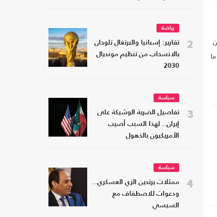
رياضة
ن
2
تقارير: إسبانيا والبرتغال تلوحان
ما
بالانسحاب من تنظيم مونديال
2030
سياسة
3
تفاصيل الضربة الوشيكة على
إيران.. لهذا السبب أصيب
الأمريكيون بالذهول
سياسة
4
ممثلات يرتدين الزي العسكري..
ودعوات للاصطفاف مع
السيسي