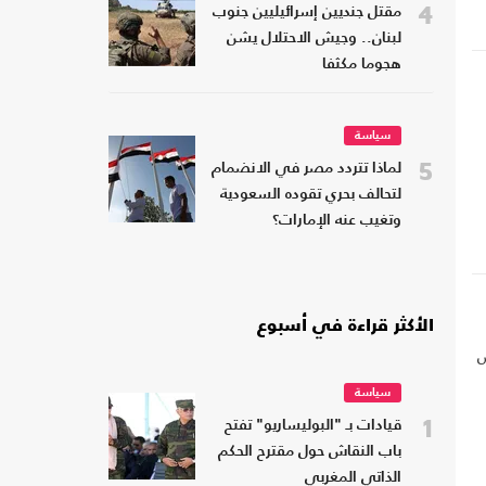
4
مقتل جنديين إسرائيليين جنوب
لبنان.. وجيش الاحتلال يشن
هجوما مكثفا
سياسة
5
لماذا تتردد مصر في الانضمام
لتحالف بحري تقوده السعودية
وتغيب عنه الإمارات؟
الأكثر قراءة في أسبوع
س
سياسة
1
قيادات بـ "البوليساريو" تفتح
باب النقاش حول مقترح الحكم
الذاتي المغربي