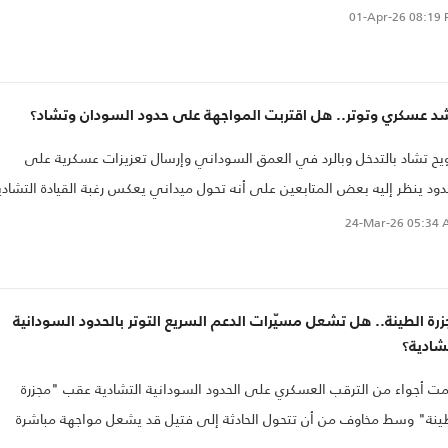
01-Apr-26
08:19 
د عسكري وتوتر.. هل اقتربت المواجهة على حدود السودان وتشاد؟
يح تشاد بالتدخل وبالرد في العمق السوداني وإرسال تعزيزات عسكرية على
دود ينظر إليه بعض المتابعين على أنه تحول ميداني يعكس رغبة القيادة التشادي
رسم خط أحمر، لحماية أراضيها من شظايا الحرب السودانية المستعرة.
24-Mar-26
05:34 
رة الطينة.. هل تشعل مسيّرات الدعم السريع التوتر بالحدود السودانية
شادية؟
ت أجواء من الترقب العسكري على الحدود السودانية التشادية عقب "مجزرة
ينة" وسط مخاوف من أن تتحول الحادثة إلى فتيل قد يشعل مواجهة مباشرة