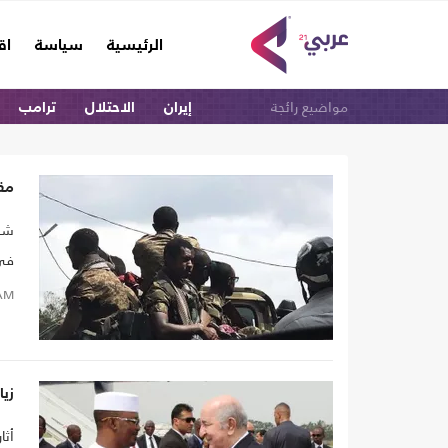
(current)
الرئيسية
سياسة
اق
مواضيع رائجة
إيران
الاحتلال
ترامب
مقتل 23 جنديا تشاديا
شهد
في 
AM
زيا
أثا