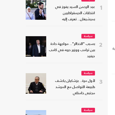
1
عبد الرحمن السيد يفوز في
انتخابات الديمقراطيين
بميشيغان.. تعرف إليه
سياسة
2
بسبب "الذخائر".. مواجهة حادة
ة
بين ترامب ووزير حربه في كامب
ديفيد
سياسة
3
لأول مرة.. بزشكيان يكشف
طبيعة التواصل مع المرشد
مجتبى خامنئي
سياسة