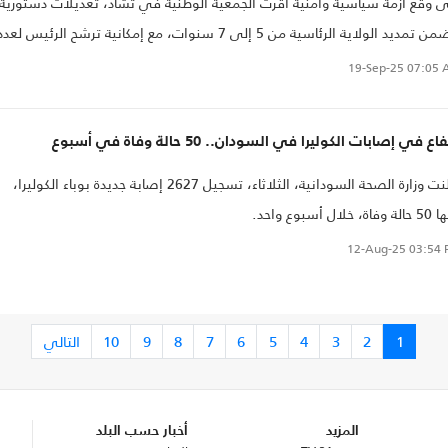
 وقع أزمة سياسية وأمنية أقرت الجمعية الوطنية في تشاد، تعديلات دستورية
تتضمن تمديد الولاية الرئاسية من 5 إلى 7 سنوات، مع إمكانية ترشح الرئيس لعد
يات لا محدود، بدل ولاية واحدة قابلة للتجديد مرة واحدة في الدستور الحالي.
19-Sep-25
07:05 
اع في إصابات الكوليرا في السودان.. 50 حالة وفاة في أسبوع
أعلنت وزارة الصحة السودانية، الثلاثاء، تسجيل 2627 إصابة جديدة بوباء الكوليرا،
ة، خلال أسبوع واحد.
12-Aug-25
03:54 
1
2
3
4
5
6
7
8
9
10
التالي
المزيد
أخبار حسب البلد