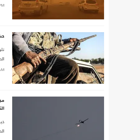
PM
حش
تلو
الح
في 
AM
مجز
الت
خيم
الط