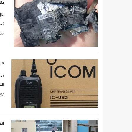
بعث
قال
كبي
AM
ماذ
الت
PM
انفج