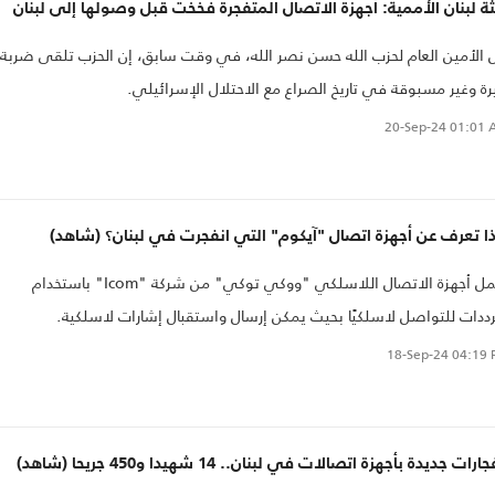
ة لبنان الأممية: أجهزة الاتصال المتفجرة فخخت قبل وصولها إلى لبنان
 الأمين العام لحزب الله حسن نصر الله، في وقت سابق، إن الحزب تلقى ضربة
رة وغير مسبوقة في تاريخ الصراع مع الاحتلال الإسرائيلي.
20-Sep-24
01:01 
ا تعرف عن أجهزة اتصال "آيكوم" التي انفجرت في لبنان؟ (شاهد)
تعمل أجهزة الاتصال اللاسلكي "ووكي توكي" من شركة "Icom" باستخدام
رددات للتواصل لاسلكيًا بحيث يمكن إرسال واستقبال إشارات لاسلكية.
18-Sep-24
04:19 
ارات جديدة بأجهزة اتصالات في لبنان.. 14 شهيدا و450 جريحا (شاهد)