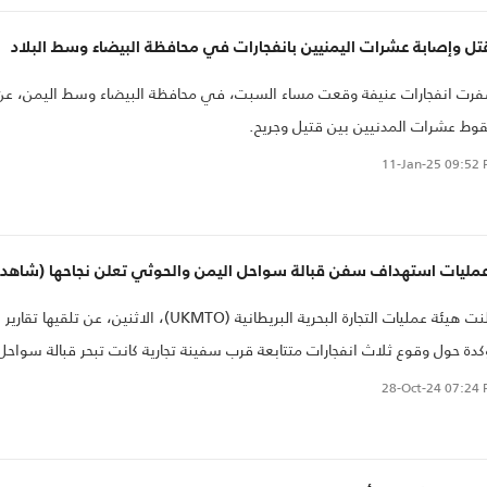
ل وإصابة عشرات اليمنيين بانفجارات في محافظة البيضاء وسط البلاد
رت انفجارات عنيفة وقعت مساء السبت، في محافظة البيضاء وسط اليمن، عن
ط عشرات المدنيين بين قتيل وجريح.
11-Jan-25
09:52 
أعلنت هيئة عمليات التجارة البحرية البريطانية (UKMTO)، الاثنين، عن تلقيها تقارير
دة حول وقوع ثلاث انفجارات متتابعة قرب سفينة تجارية كانت تبحر قبالة سواحل
ديدًا على بعد 25 ميلاً بحرياً جنوب ميناء المخا المطل على البحر الأحمر.
28-Oct-24
07:24 