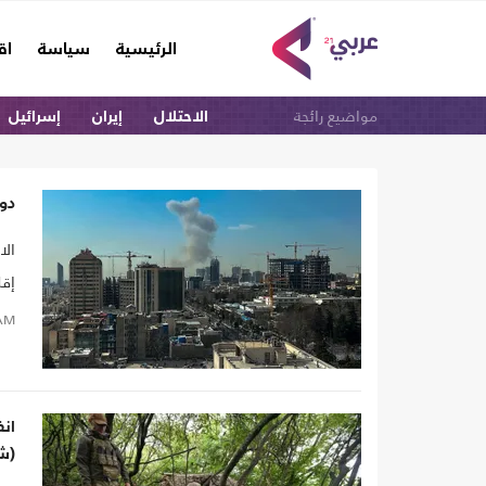
(current)
الرئيسية
سياسة
اق
مواضيع رائجة
الاحتلال
إيران
إسرائيل
دو
الا
‌إق
AM
ان
(ش