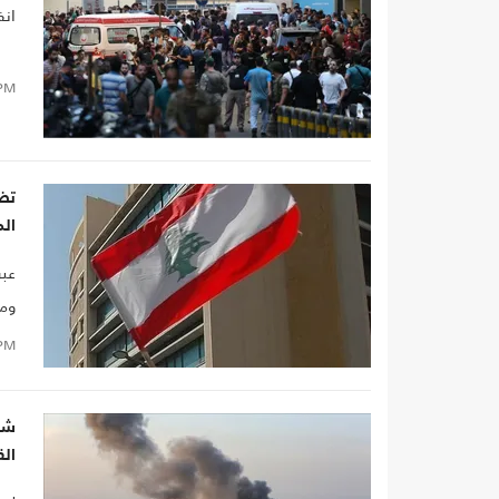
انف
PM
تضا
ال
عبر
ومن
PM
ال