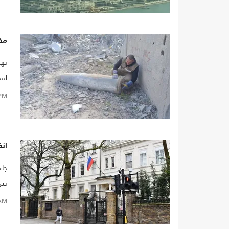
قيا
مخل
تهد
لسك
PM
ان
جاء
بين
AM