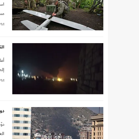
است
مسي
PM
الت
أفا
إلى
PM
دوي
دوّ
الع