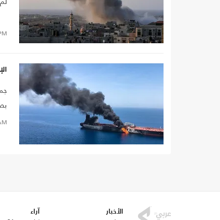
لم 
PM
الإ
جما
بصو
AM
الأخبار
آراء