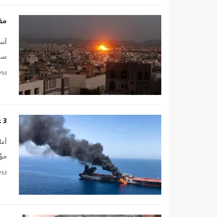
مقت
أسف
سقو
PM
3 عمليات استهداف سفن قبالة سواحل اليمن والحوثي تعلن نجاحها (شاهد)
مؤك
اليمن، تح
PM