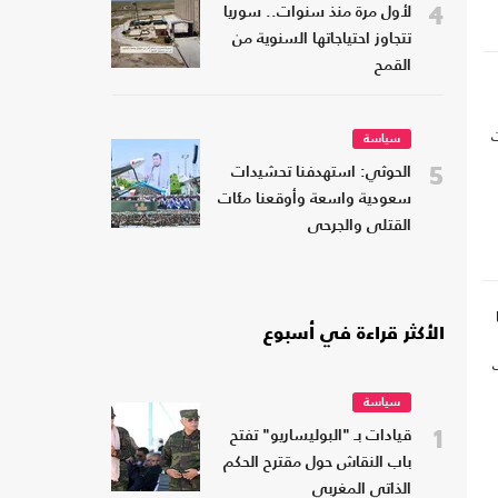
4
لأول مرة منذ سنوات.. سوريا
تتجاوز احتياجاتها السنوية من
القمح
ت
سياسة
5
الحوثي: استهدفنا تحشيدات
سعودية واسعة وأوقعنا مئات
القتلى والجرحى
الأكثر قراءة في أسبوع
سياسة
1
قيادات بـ "البوليساريو" تفتح
باب النقاش حول مقترح الحكم
الذاتي المغربي