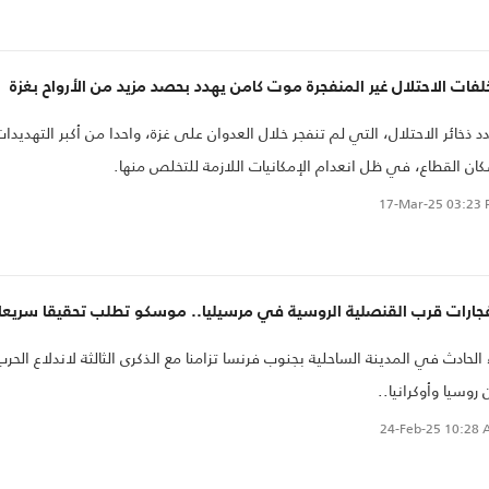
دة الحركة"..
فات الاحتلال غير المنفجرة موت كامن يهدد بحصد مزيد من الأرواح بغزة
د ذخائر الاحتلال، التي لم تنفجر خلال العدوان على غزة، واحدا من أكبر التهديدا
ان القطاع، في ظل انعدام الإمكانيات اللازمة للتخلص منها.
17-Mar-25
03:23 
فجارات قرب القنصلية الروسية في مرسيليا.. موسكو تطلب تحقيقا سريعا
 الحادث في المدينة الساحلية بجنوب فرنسا تزامنا مع الذكرى الثالثة لاندلاع الحرب
 روسيا وأوكرانيا..
24-Feb-25
10:28 