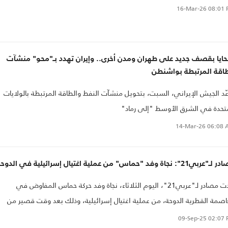
16-Mar-26
08:01 
ايا بقصف جديد على طهران ومدن أخرى.. وإيران تهدد بـ"محو" منشآت
طاقة المرتبطة بواشنطن
ّد الجيش الإيراني، السبت، بتحويل منشآت النفط والطاقة المرتبطة بالولايات
تحدة في الشرق الأوسط "إلى رماد"
14-Mar-26
06:08 
بي21": نجاة وفد "حماس" من عملية اغتيال إسرائيلية في الدوحة
أكدت مصادر لـ"عربي21"، اليوم الثلاثاء، نجاة وفد حركة حماس المفاوض في
اصمة القطرية الدوحة، من عملية اغتيال إسرائيلية، وذلك بعد وقت قصير من
ان جيش الاحتلال الإسرائيلي، شن هجوم جوي استهدف قادة الصف الأول في
09-Sep-25
02:07 