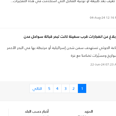
تعرف بعد طبيعة أو نوعية القنابل التي استخدمت في هذه التفجيرات..
04-Aug-24
12:16 
بلاغ عن انفجارات قرب سفينة كانت تبحر قبالة سواحل عدن
عة الحوثي تستهدف سفن شحن إسرائيلية أو مرتبطة بها في البحر الأحمر
اريخ ومسيّرات تضامنا مع غزة
22-Jun-24
07:23 
1
2
3
4
5
التالي
المزيد
أخبار حسب البلد