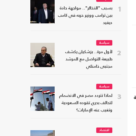
1
بسبب "الذخائر".. مواجهة حادة
بين ترامب ووزير حربه في كامب
ديفيد
سياسة
2
لأول مرة.. بزشكيان يكشف
طبيعة التواصل مع المرشد
مجتبى خامنئي
سياسة
3
لماذا تتردد مصر في الانضمام
لتحالف بحري تقوده السعودية
وتغيب عنه الإمارات؟
اقتصاد