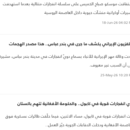
فاقت موسكو صباح الخميس على سلسلة انفجارات متتالية بعدما استهدفت
رات أوكرانية منشآت حيوية داخل العاصمة الروسية
18-Jun-26
04:02 
لفزيون الإيراني يكشف ما جرى في بندر عباس.. هذا مصدر الهجمات
دت ‌وكالة مهر الإيرانية للأنباء بسماع دويّ انفجارات في مدينة بندر عباس، مشيرة
 أن السبب ‌غير معروف.
25-May-26
10:20 
 انفجارات قوية في كابول.. والحكومة الأفغانية تتهم باكستان
ت انفجارات قوية في كابول، مساء الاثنين، فيما حلّقت طائرات عسكرية فوق
اصمة الأفغانية ودخلت الدفاعات الجوية حيّز العمل..