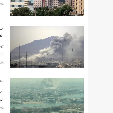
PM
ضح
ال
توع
الم
AM
مصادر لـ"عر
الع
إعل
PM