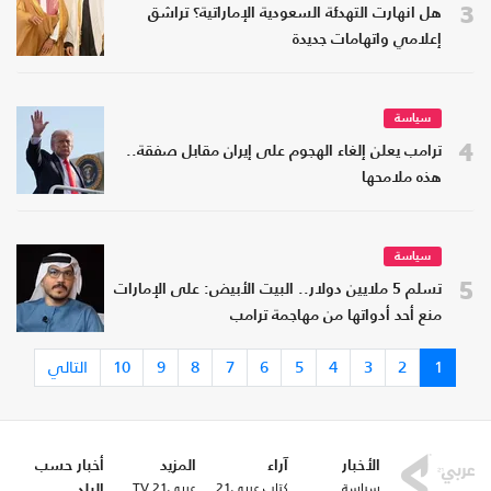
3
هل انهارت التهدئة السعودية الإماراتية؟ تراشق
إعلامي واتهامات جديدة
سياسة
4
ترامب يعلن إلغاء الهجوم على إيران مقابل صفقة..
هذه ملامحها
سياسة
5
تسلم 5 ملايين دولار.. البيت الأبيض: على الإمارات
منع أحد أدواتها من مهاجمة ترامب
1
2
3
4
5
6
7
8
9
10
التالي
الأخبار
آراء
المزيد
أخبار حسب
سياسة
كتاب عربي21
عربي21 TV
البلد