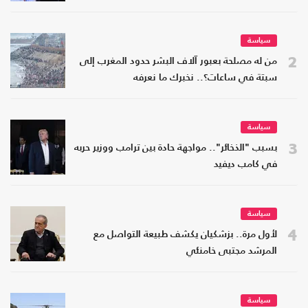
سياسة
2
من له مصلحة بعبور آلاف البشر حدود المغرب إلى
سبتة في ساعات؟.. نخبرك ما نعرفه
سياسة
3
بسبب "الذخائر".. مواجهة حادة بين ترامب ووزير حربه
في كامب ديفيد
سياسة
4
لأول مرة.. بزشكيان يكشف طبيعة التواصل مع
المرشد مجتبى خامنئي
سياسة