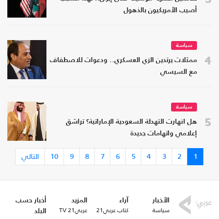
أصيب الأمريكيون بالذهول
سياسة
4
ممثلات يرتدين الزي العسكري.. ودعوات للاصطفاف
مع السيسي
سياسة
5
هل انهارت التهدئة السعودية الإماراتية؟ تراشق
إعلامي واتهامات جديدة
1
2
3
4
5
6
7
8
9
10
التالي
الأخبار
آراء
المزيد
أخبار حسب
سياسة
كتاب عربي21
عربي21 TV
البلد