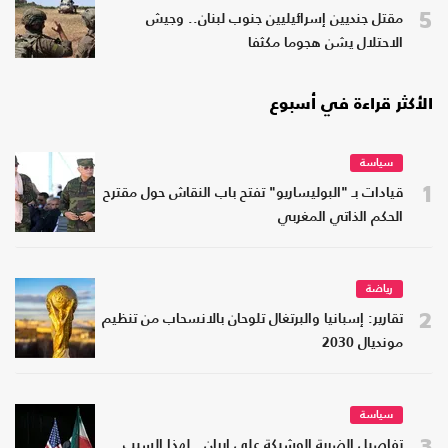
5
مقتل جنديين إسرائيليين جنوب لبنان.. وجيش
الاحتلال يشن هجوما مكثفا
الأكثر قراءة في أسبوع
سياسة
1
قيادات بـ "البوليساريو" تفتح باب النقاش حول مقترح
الحكم الذاتي المغربي
رياضة
2
تقارير: إسبانيا والبرتغال تلوحان بالانسحاب من تنظيم
مونديال 2030
سياسة
3
تفاصيل الضربة الوشيكة على إيران.. لهذا السبب