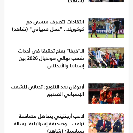
(شاهد)
انتقادات لتصرف ميسي مع
كوكوريلا.. "عمل صبياني" (شاهد)
الـ"فيفا" يفتح تحقيقا في أحداث
شغب نهائي مونديال 2026 بين
إسبانيا والأرجنتين
أردوغان بعد التتويج: تحياتي للشعب
الإسباني الصديق
لاعب أرجنتيني يتجاهل مصافحة
ترامب.. وصحيفة إسرائيلية: رسالة
سياسية؟ (شاهد)