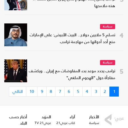
هذه ملامحها
سياسة
4
تسلم 5 ملايين دولار.. البيت الأبيض: على الإمارات
منع أحد أدواتها من مهاجمة ترامب
سياسة
5
ترامب يحدد موعد بدء المفاوضات مع إيران.. ويكشف
مفاجأة حول "الهجوم الملغي"
1
2
3
4
5
6
7
8
9
10
التالي
الأخبار
آراء
المزيد
أخبار حسب
سياسة
كتاب عربي21
عربي21 TV
البلد