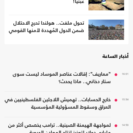
عبثيّا!
تحول ملفت.. هولندا تدرج الاحتلال
ضمن الدول المُهددة لأمنها القومي
أخبار الساعة
16:01
"معاريف": إقالات عناصر الموساد ليست سوى
ستار دخاني.. ماذا يحدث؟
15:54
خارج الحسابات.. تهميش اللاجئين الفلسطينيين في
العراق وسقوط المسؤولية المؤسسية
14:58
لمواجهة الهيمنة الصينية.. ترامب يخصص أكثر من
ملياري دولار لتعزيز إنتاج المعادن الحيوية