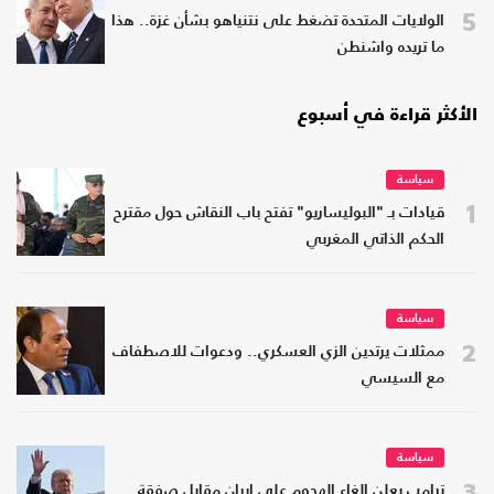
5
الولايات المتحدة تضغط على نتنياهو بشأن غزة.. هذا
ما تريده واشنطن
الأكثر قراءة في أسبوع
سياسة
1
قيادات بـ "البوليساريو" تفتح باب النقاش حول مقترح
الحكم الذاتي المغربي
سياسة
2
ممثلات يرتدين الزي العسكري.. ودعوات للاصطفاف
مع السيسي
سياسة
3
ترامب يعلن إلغاء الهجوم على إيران مقابل صفقة..