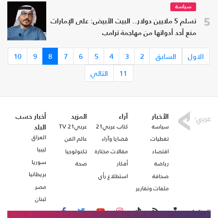
سياسة
5
تسلم 5 ملايين دولار.. البيت الأبيض: على الإمارات
منع أحد أدواتها من مهاجمة ترامب
الاول
السابق
2
3
4
5
6
7
8
9
10
11
التالي
الأخبار
آراء
المزيد
أخبار حسب
سياسة
كتاب عربي21
عربي21 TV
البلد
العراق
تغطيات
قضايا وآراء
عالم الفن
ليبيا
اقتصاد
مقالات مختارة
تكنولوجيا
سوريا
رياضة
أفكار
صحة
بريطانيا
صحافة
استطلاع رأي
مصر
ملفات وتقارير
لبنان
تابعنا على