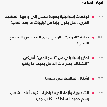
أخبار الساعة
09:39
توقعات إسرائيلية بعودة دحلان إلى واجهة المشهد
الغزي.. هل يكون جزءا من ترتيبات ما بعد الحرب؟
09:04
خطبة "الدردير".. الوعي ودور النخبة في المجتمع
الليبي!
08:34
تحذير إسرائيلي من "تسونامي" أمريكي..
"انشغالنا بصراعات الداخل يحجب ما يتغير
بواشنطن"
07:35
إشكال الطائفية في سوريا
06:50
الشعبوية وأزمة الديمقراطية.. كيف أعاد الشعب
رسم حدود السلطة؟.. كتاب جديد