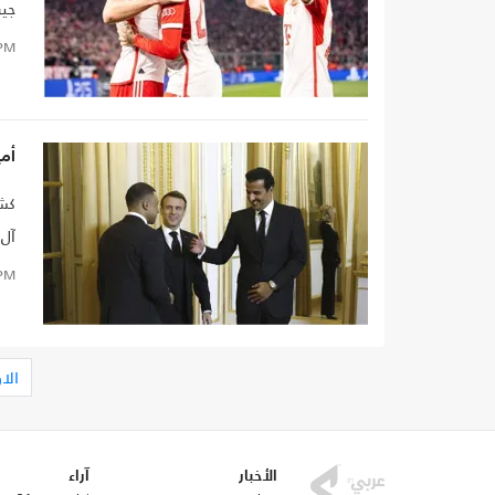
جير
PM
أمي
كشف
آل 
أمس
PM
الا
الأخبار
آراء