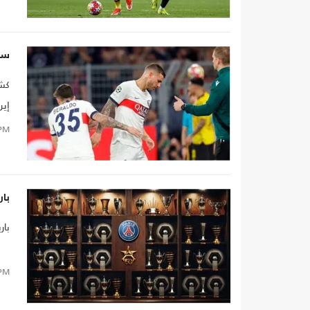
سا
كشف
إير
الأخير 1-0 في ذهاب الدو
PM
بار
بار
PM