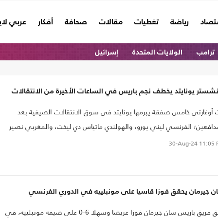
تصاد
رياضة
تغطيات
مقالات
صحافة
أفكار
عربي لا
ترامب
الولايات المتحدة
إسرائيل
شستر يونايتد يخطف نجم باريس في الساعات الأخيرة من الانتقالات
 أوغارتي خامس صفقة يبرمها يونايتد في سوق الانتقالات الصيفية بعد
دافعين؛ الفرنسي ليني يورو، والهولندي ماتياس دي ليخت، والمغربي نصير
اوي، والمهاجم الهولندي جوشوا سيركسي.
30-Aug-24
11:05 
ن جيرمان يحقق فوزا قاسيا على مونبلييه في الدوري الفرنسي
​حقق فريق باريس سان جيرمان فوزا عريضا وسهلا 6-0 على ضيفه مونبلييه، في