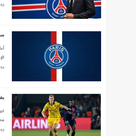
رين
PM
سا
أعل
الإ
PM
بفو
كرر
أور
PM