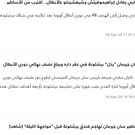
بي يعادل إبراهيموفيتش وشيفشينكو بالأبطال.. اقترب من الأساطير
ل إلى الهدف 48 في دوري أبطال أوروبا بعد ثنائيته في شباك برشلونة.
16-Apr-24
11:01 
 جيرمان "يذل" برشلونة في عقر داره ويبلغ نصف نهائي دوري الأبطال
 كليان مبابي فريقه باريس سان جيرمان الفرنسي لبلوغ دور نصف نهائي دوري
ال أوروبا لكرة القدم عقب فوزه على مضيفه برشلونة بأربعة أهداف مقابل هد
د يوم الثلاثاء في إياب الدور ربع النهائي.
16-Apr-24
10:34 
هير سان جيرمان تهاجم فندق برشلونة قبل "مواجهة الليلة" (شاهد)