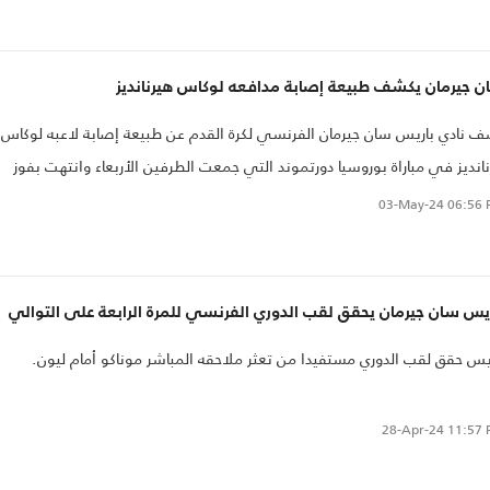
ن جيرمان يكشف طبيعة إصابة مدافعه لوكاس هيرنانديز
 نادي باريس سان جيرمان الفرنسي لكرة القدم عن طبيعة إصابة لاعبه لوكاس
نانديز في مباراة بوروسيا دورتموند التي جمعت الطرفين الأربعاء وانتهت بفوز
ر نصف النهائي بدوري أبطال أوروبا.
03-May-24
06:56 
يس سان جيرمان يحقق لقب الدوري الفرنسي للمرة الرابعة على التوالي
يس حقق لقب الدوري مستفيدا من تعثر ملاحقه المباشر موناكو أمام ليون.
28-Apr-24
11:57 