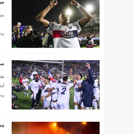
مبا
مبابي وص
PM
سان
قاد
أبط
واح
PM
جما