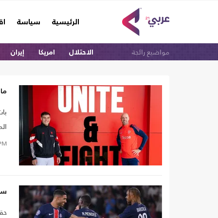
(current)
الرئيسية
سياسة
اق
مواضيع رائجة
الاحتلال
امريكا
إيران
مان
بات
الم
مزر
PM
سا