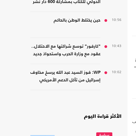
الدولي للكتاب بمشاركة 600 دار نشر
من 23 دولة
10:56
حين يختلط الوطن بالحاكم
10:43
"كارفور" توسع شراكتها مع الاحتلال..
عقود مع وزارة الحرب واستحواذ جديد
"
10:02
WP: فوز السيد عبد الله يرسخ مخاوف
إسرائيل من تآكل الدعم الأمريكي
الأكثر قراءة اليوم
 اليوم السبت عن تعاقده مع لاعب
سياسة