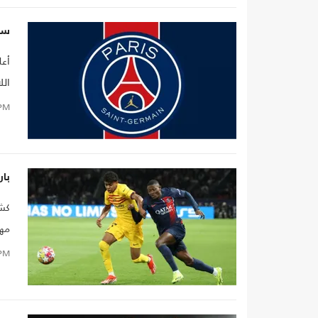
سا
أعل
الل
PM
با
كشف
مهت
PM