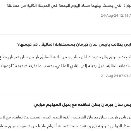
باراة التي جمعت بينهما مساء اليوم الجمعة في المرحلة الثانية من مسابقة
وري الفرنسي لكرة القدم.
24-Aug-24
12:18 
بي يطالب باريس سان جيرمان بمستحقاته المالية.. كم قيمتها؟
ب نجم فريق ريال مدريد كيليان مبابي، من ناديه السابق باريس سان جيرمان بدفع
حقاته المالية، قبل رحيله إلى النادي الملكي، بحسب ما ذكرته صحيفة "لوموند
رنسية..
21-Aug-24
07:03 
يس سان جيرمان يعلن تعاقده مع بديل المهاجم مبابي
أعلن نادي باريس سان جيرمان الفرنسي لكرة القدم
سط الدولي ديزيريه دوي، بعقد يمتد لخمسة أعوام قادما من صفوف فريق ستاد