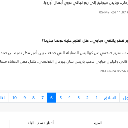
مان، وبايرن ميونيخ إلى ربع نهائي دوري أبطال أوروبا.
05-Mar-24
11:07 
ر قطر يلتقي مبابي.. هل اقترح عليه عرضا جديدا؟
 تقرير صحفي عن كواليس المقابلة التي جمعت بين أمير قطر تميم بن حمد
ثاني وكيليان مبابي لاعب باريس سان جيرمان الفرنسي، خلال حفل العشاء مساء
 الثلاثاء بحضور الرئيس الفرنسي إيمانويل ماكرون.
28-Feb-24
05:56 
ول
السابق
1
2
3
4
5
6
7
8
9
10
التا
المزيد
أخبار حسب البلد