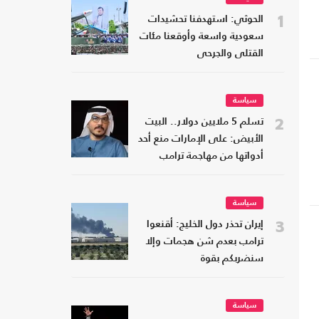
1
الحوثي: استهدفنا تحشيدات
سعودية واسعة وأوقعنا مئات
القتلى والجرحى
سياسة
2
تسلم 5 ملايين دولار.. البيت
الأبيض: على الإمارات منع أحد
أدواتها من مهاجمة ترامب
سياسة
3
إيران تحذر دول الخليج: أقنعوا
ترامب بعدم شن هجمات وإلا
سنضربكم بقوة
سياسة