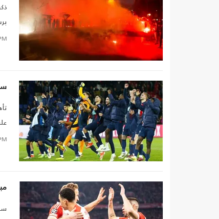
ذكر
برش
في 
PM
سان
تأه
على ضيفه
PM
مبا
سجل