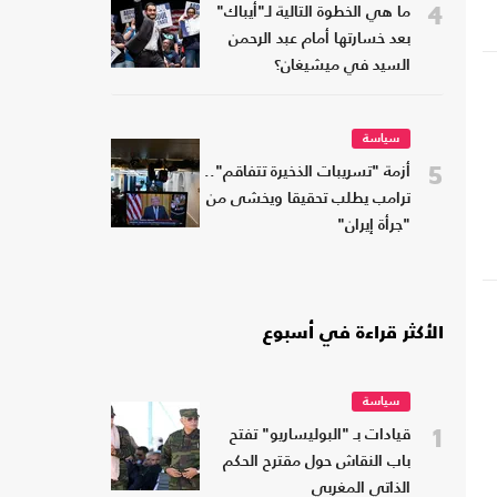
4
ما هي الخطوة التالية لـ"أيباك"
بعد خسارتها أمام عبد الرحمن
السيد في ميشيغان؟
سياسة
5
أزمة "تسريبات الذخيرة تتفاقم"..
ترامب يطلب تحقيقا ويخشى من
"جرأة إيران"
الأكثر قراءة في أسبوع
سياسة
1
قيادات بـ "البوليساريو" تفتح
باب النقاش حول مقترح الحكم
الذاتي المغربي