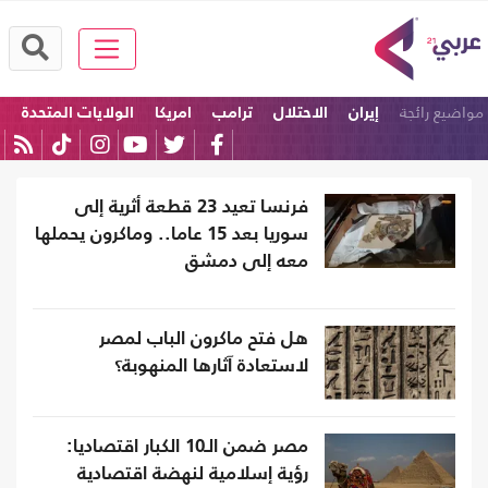
مواضيع رائجة
إيران
الاحتلال
ترامب
امريكا
الولايات المتحدة
إسرائيل
فرنسا تعيد 23 قطعة أثرية إلى
سوريا بعد 15 عاما.. وماكرون يحملها
معه إلى دمشق
هل فتح ماكرون الباب لمصر
لاستعادة آثارها المنهوبة؟
مصر ضمن الـ10 الكبار اقتصاديا:
رؤية إسلامية لنهضة اقتصادية