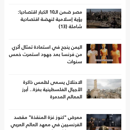
مصر ضمن الـ10 الكبار اقتصاديا:
رؤية إسلامية لنهضة اقتصادية
شاملة (13)
اليمن ينجح في استعادة تمثال أثري
من فرنسا بعد جهود استمرت خمس
سنوات
الاحتلال يسعى لطمس ذاكرة
الأجيال الفلسطينية بغزة.. أبرز
المعالم المدمرة
معرض "كنوز غزة المنقذة" مقصد
الفرنسيين في معهد العالم العربي