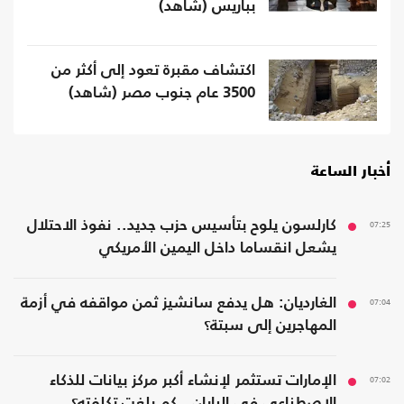
بباريس (شاهد)
اكتشاف مقبرة تعود إلى أكثر من
3500 عام جنوب مصر (شاهد)
أخبار الساعة
07:25
كارلسون يلوح بتأسيس حزب جديد.. نفوذ الاحتلال
يشعل انقساما داخل اليمين الأمريكي
07:04
الغارديان: هل يدفع سانشيز ثمن مواقفه في أزمة
المهاجرين إلى سبتة؟
07:02
الإمارات تستثمر لإنشاء أكبر مركز بيانات للذكاء
الاصطناعي في اليابان.. كم بلغت تكلفته؟