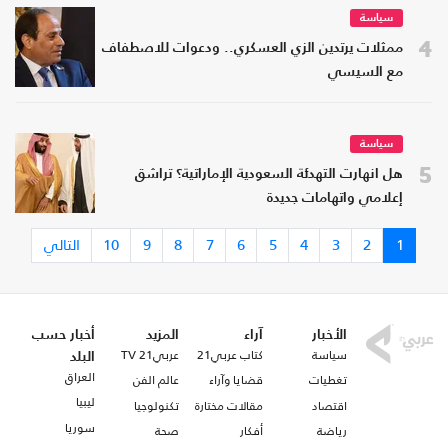
سياسة
4
ممثلات يرتدين الزي العسكري.. ودعوات للاصطفاف
مع السيسي
سياسة
5
هل انهارت التهدئة السعودية الإماراتية؟ تراشق
إعلامي واتهامات جديدة
1
2
3
4
5
6
7
8
9
10
التالي
الأخبار
آراء
المزيد
أخبار حسب
سياسة
كتاب عربي21
عربي21 TV
البلد
العراق
تغطيات
قضايا وآراء
عالم الفن
ليبيا
اقتصاد
مقالات مختارة
تكنولوجيا
سوريا
رياضة
أفكار
صحة