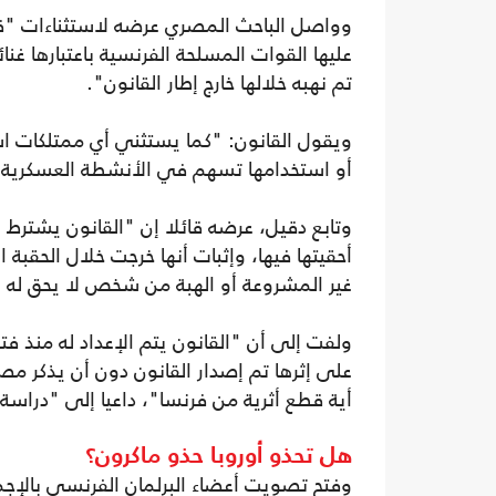
وواصل الباحث المصري عرضه لاستثناءات "قان
عليها القوات المسلحة الفرنسية باعتبارها غ
تم نهبه خلالها خارج إطار القانون".
ويقول القانون: "كما يستثني أي ممتلكات اس
أو استخدامها تسهم في الأنشطة العسكرية، و
وتابع دقيل، عرضه قائلا إن "القانون يشترط 
أحقيتها فيها، وإثبات أنها خرجت خلال الحقبة 
غير المشروعة أو الهبة من شخص لا يحق له 
ولفت إلى أن "القانون يتم الإعداد له منذ فتر
على إثرها تم إصدار القانون دون أن يذكر مصر
أية قطع أثرية من فرنسا"، داعيا إلى "دراسة ال
هل تحذو أوروبا حذو ماكرون؟
وفتح تصويت أعضاء البرلمان الفرنسي بالإجما