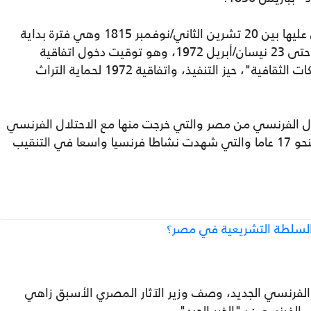
كما أن القانون يغطي الآثار التي تم الحصول عليها بين 20 تشرين الثاني/نوفمبر 1815 وهي فترة بداية
الإمبراطورية الاستعمارية الفرنسية الثانية، وحتى 23 نيسان/أبريل 1972، وهو توقيت دخول اتفاقية
اليونسكو حول "حظر استيراد وتصدير الممتلكات الثقافية"، حيز التنفيذ، واتفاقية 1972 لحماية التراث
تلال الفرنسي من مصر والتي خرجت منها مع الاحتلال الفرنسي
(1798- 1801)، وحتى عام 1815، والمقدرة بنحو 17 عاما والتي شهدت نشاطا فرنسيا واسعا في التنقيب
ء السلطة التشريعية في مصر؟
الفرنسي الجديد، وصف وزير الآثار المصري الأسبق زاهي