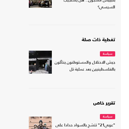
بتبييض السجون.. هل يستجيب
السيسي؟
تغطية ذات صلة
سياسة
جيش الاحتلال والمستوطنون ينكّلون
بالفلسطينيين بعد عملية تل
تقرير خاص
سياسة
"عربي21" تتشح بالسواد حدادا على