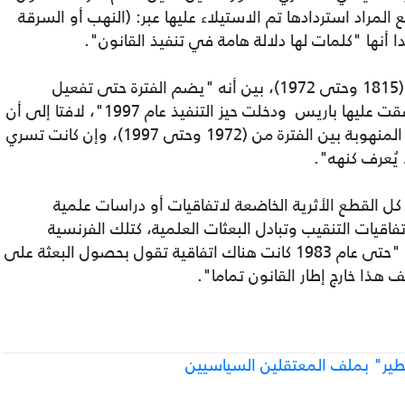
مراد استردادها تم الاستيلاء عليها عبر: (النهب أو السرقة
دا أنها "كلمات لها دلالة هامة في تنفيذ القانون".
وحول الفترة الزمنية التي حددها القانون، من (1815 وحتى 1972)، بين أنه "يضم الفترة حتى تفعيل
(اتفاقية اليونسكو) الصادرة 1970، والتي وافقت عليها باريس ودخلت حيز التنفيذ عام 1997"، لافتا إلى أن
"القانون لم يوضح في المقابل موقف الآثار المنهوبة بين الفترة من (1972 وحتى 1997)، وإن كانت تسري
ل القطع الأثرية الخاضعة لاتفاقيات أو دراسات علمية
اقيات التنقيب وتبادل البعثات العلمية، كتلك الفرنسية
وغيرها الموجودة بمصر حاليا"، ملمحا إلى أنه "حتى عام 1983 كانت هناك اتفاقية تقول بحصول البعثة على
هذا خارج إطار القانون تماما".
خطير" بملف المعتقلين السياسيين