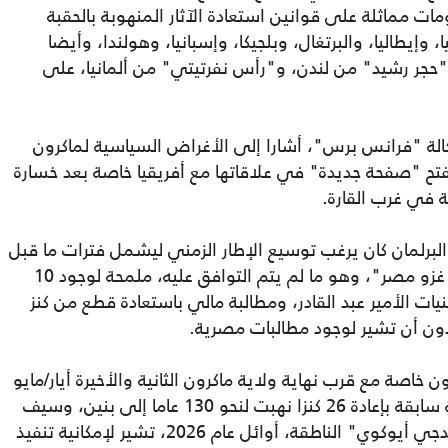
ت مماثلة على قوانين استعادة الآثار المنهوبة بالحقبة
 وإيطاليا، والبرتغال، وبلجيكا، وإسبانيا، وهولندا، وأيضا
"حجر رشيد" من لندن، و"رأس نفرتيتي" من ألمانيا، على
كالة "فرانس برس"، أشارا إلى الأغراض السياسية لماكرون
فتح "صفحة جديدة" في علاقاتها مع أفريقيا خاصة بعد خسارة
 في غرب القارة.
البرلمان كان يرغب توسيع الإطار الزمني ليشمل فترات ما قبل
عام 1815، ولا سيما الإمبراطورية الأولى أو غزو مصر"، وهو ما لم يتم التوافق عليه، ملمحة لوجود 10
نيات الأمير عبد القادر، ومطالبة مالي باستعادة قطع من كنز
 دون أن تشير لوجود مطالبات مصرية.
خاصة مع قرب نهاية ولاية ماكرون الثانية والأخيرة أيار/مايو
2027، في عام 2020، إلا أن خطوات فرنسية سابقة بإعادة 26 كنزا نهبت لنحو 130 عاما إلى بنين، وسيف
"الحاج عمر" إلى السنغال، وإعادة "طبلة دجيدجي أيوكوي" الناطقة، أوائل عام 2026، تشير لإمكانية تنفيذ