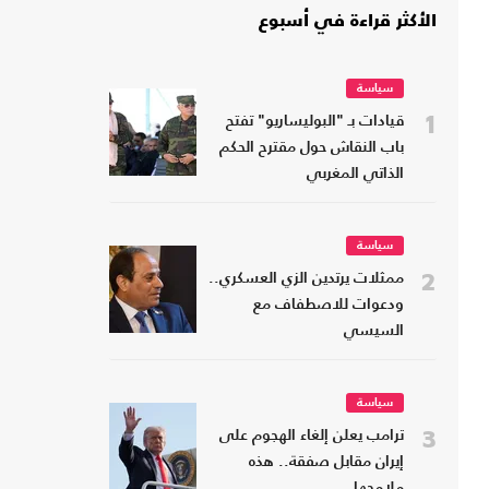
الأكثر قراءة في أسبوع
سياسة
1
قيادات بـ "البوليساريو" تفتح
باب النقاش حول مقترح الحكم
الذاتي المغربي
سياسة
2
ممثلات يرتدين الزي العسكري..
ودعوات للاصطفاف مع
السيسي
سياسة
3
ترامب يعلن إلغاء الهجوم على
إيران مقابل صفقة.. هذه
ملامحها