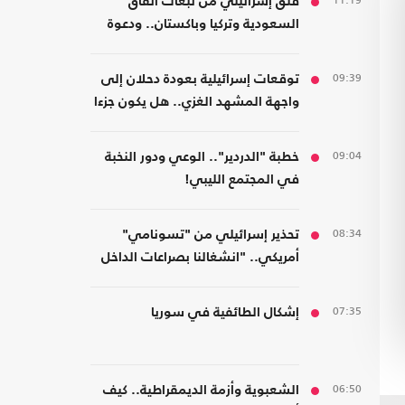
11:19
قلق إسرائيلي من تبعات اتفاق
السعودية وتركيا وباكستان.. ودعوة
لتشكيل تحالفات موازية
09:39
توقعات إسرائيلية بعودة دحلان إلى
واجهة المشهد الغزي.. هل يكون جزءا
من ترتيبات ما بعد الحرب؟
09:04
خطبة "الدردير".. الوعي ودور النخبة
في المجتمع الليبي!
08:34
تحذير إسرائيلي من "تسونامي"
أمريكي.. "انشغالنا بصراعات الداخل
يحجب ما يتغير بواشنطن"
07:35
إشكال الطائفية في سوريا
06:50
الشعبوية وأزمة الديمقراطية.. كيف