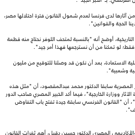
 آثارها لدى فرنسا لعدم شمول القانون فترة احتلالها مصر،
ينا الحجة والقوانين".
اريخية، أوضح أنه "بالنسبة لمتحف اللوفر نحتاج منه قطعة
فقط؛ لو تمكنا من أن نسترجعها فهذا أمر جيد".
ية الاستعادة، بعد أن نكون قد وصلنا للتوقيع من مليون
ية وشعبية".
 المصرية سابقا الدكتور محمد عبدالمقصود، أن "مثل هذه
آثار ووزارة الخارجية"، فيما أكد الخبير المصري صاحب الدور
ي استعادة آثار سيناء من الخارج، لـ"عربي21"، أن "القانون الفرنسي سابقة جيدة تفتح باب التفاوض
ف".
 الخبير الأثري والأكاديمي المصري الدكتور حسين دقيل، أهم ثغرات القانون