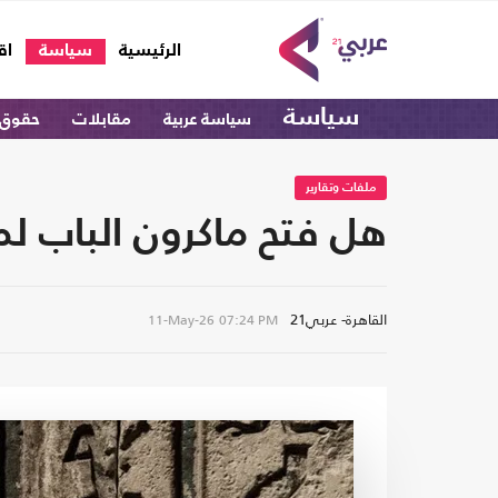
(current)
الرئيسية
سياسة
اق
سياسة
سياسة عربية
مقابلات
حقوق 
ملفات وتقارير
هل فتح ماكرون الباب لم
القاهرة- عربي21
11-May-26
07:24 PM