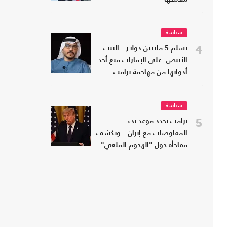
سياسة
4
تسلم 5 ملايين دولار.. البيت
الأبيض: على الإمارات منع أحد
أدواتها من مهاجمة ترامب
سياسة
5
ترامب يحدد موعد بدء
المفاوضات مع إيران.. ويكشف
مفاجأة حول "الهجوم الملغي"