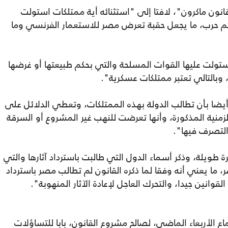
ون ماكرون"، لافتا إلى "استثنائه أية ممتلكات استولت
نائم حرب، ما يجعل حقبة تعرض مصر للاستعمار الفرنسي وما
تولت عليها القوات المسلحة والتي بحكم طبيعتها أو غرضها
بالتالي تعتبر ممتلكات عسكرية".
أيضا بأن تطالب الدولة بهذه الممتلكات، وتعطي الدلائل على
الزمنية المذكورة، وأنها تعرضت للنهب غير المشروع أو السرقة
التصرف فيها".
ة طويلة، وذكر أسماء الدول التي طالبت باسترداد آثارها والتي
، ما يعني أنه وفقا لما ذكره القانون لم تطالب مصر باسترداد
قوانين جيدا، والتحرك العاجل لإعادة الآثار المنهوبة".
ع الأربعاء الماضي، لصالح مشروع القانون، بابا للتساؤلات