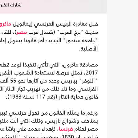
شارك الخبر
قبل مغادرة الرئيس الفرنسي إيمانويل
ماكرو
مدينة "برج العرب" (شمال غرب
)، للقا
مصر
"جامعة سنجور" الجديد؛ أقر قانونا يسهل إعا
الأصلية.
مصادقة ماكرون، التي تأتي تنفيذا لوعد قطع
2017، تمثل فرصة لاستعادة الشعوب الأفر
"اللوفر"
الفرنسي وما تلا ذلك من تهريب تجار الآثار
قانون حماية الآثار (رقم 117 لسنة 1983).
ورغم ما يمثله القانون من تحول فرنسي كبير 
بمتاحف وشوارع باريس، وتلك التي آلت ملكيت
مصر لحكام
، كإهداء محمد علي باشا 
فرنسا
فيليب عام 1830، ووضعها بميدان "الكونكورد" بباريس 1836.