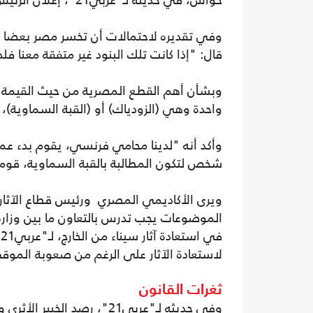
حواس، في حديثه لـ"عربي21"، إعلان الرئيس الفرنسي: بـ"الخبر الجيد".
وفي تقديره لاحتمالات أن تخسر مصر بعضا من
قال: "إذا كانت تلك البنود غير متفقة معنا فلد
وبشأن أهم القطع المصرية من حيث القيمة الت
واحدة وهي (الزودياك) أو (القبة السماوية)، 
وأكد أنه "لدينا محامي فرنسي، يقوم بدء عمل
شخص لتكون المطالبة بالقبة السماوية، قوم
ويرى الأكاديمي المصري ورئيس قطاع الآثار
الموضوعات يجب تدرس بالتعاون ما بين وزارة ال
ف
لاستعادة الآثار على الرغم من صعوبة الموق
ثغرات القانون
وفي حديثه لـ"عربي21"، رصد