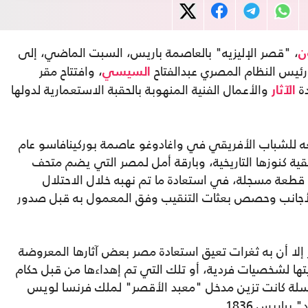
، "قصر الإليزيه" بالعاصمة باريس، السبت الماضي، إلى
ن
ء رئيس النظام المصري عبدالفتاح
، وافتتاح مقر
السيسي
دة
والأعمال الفنية المنهوبة بالحقبة الاستعمارية لدولها
الآثار
ه للشباب الأفريقي في واغادوغو عاصمة بوركينافاسو عام
يقية كنوزها التاريخية، وبارقة أمل لمصر التي يضم متحف
 بباريس وحده من آثارها نحو 55 ألف قطعة مسجلة، في استعادة ما تم نهبه خلال الاحتلال
 الأجانب وحصص بعثات التنقيب وفق المعمول به قبل صدور
إلا أن به ثغرات تعيق استعادة مصر بعض آثارها المعروضة
ها لشخصيات فردية، أو تلك التي تم إهداءها من قبل حكام
مسلة كانت تزين مدخل "معبد الأقصر" لملك فرنسا لويس