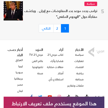
سياسة
5
ترامب يحدد موعد بدء المفاوضات مع إيران.. ويكشف
مفاجأة حول "الهجوم الملغي"
1
2
التالي
الأخبار
آراء
المزيد
أخبار حسب
سياسة
كتاب عربي21
عربي21 TV
البلد
العراق
تغطيات
قضايا وآراء
عالم الفن
ليبيا
اقتصاد
مقالات مختارة
تكنولوجيا
سوريا
رياضة
أفكار
صحة
بريطانيا
صحافة
استطلاع رأي
مصر
ملفات وتقارير
لبنان
تابعنا على
هذا الموقع يستخدم ملف تعريف الارتباط