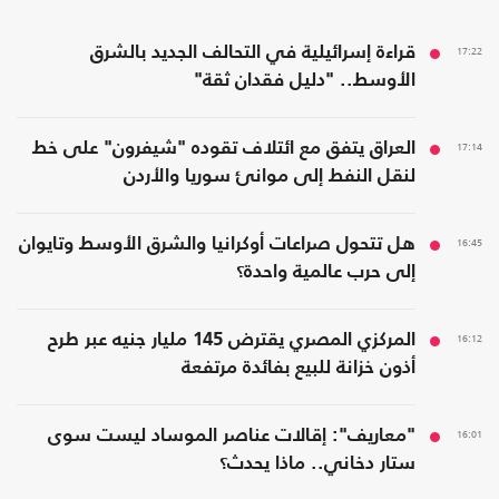
17:22
قراءة إسرائيلية في التحالف الجديد بالشرق
الأوسط.. "دليل فقدان ثقة"
17:14
العراق يتفق مع ائتلاف تقوده "شيفرون" على خط
لنقل النفط إلى موانئ سوريا والأردن
16:45
هل تتحول صراعات أوكرانيا والشرق الأوسط وتايوان
إلى حرب عالمية واحدة؟
16:12
المركزي المصري يقترض 145 مليار جنيه عبر طرح
أذون خزانة للبيع بفائدة مرتفعة
16:01
"معاريف": إقالات عناصر الموساد ليست سوى
ستار دخاني.. ماذا يحدث؟