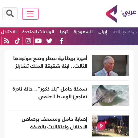
مواضيع رائجة
إيران
السعودية
تركيا
الولايات المتحدة
الاحتلال
باكستان
أميرة بريطانية تنتظر وضع مولودها
الثالث.. ابنة شقيقة الملك تشارلز
سمكة حامل "بلا ذكور".. حالة نادرة
تفاجئ الوسط العلمي
إصابة حامل ومسعف برصاص
الاحتلال واعتقالات بالضفة