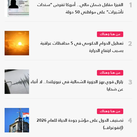
1
الفيزا مقابل ضمان مالي.. أمريكا تفرض "سندات
تأشيرات" على مواطني 50 دولة
من هنا وهناك
2
تعطيل الدوام الحكومي في 5 محافظات عراقية
بسبب ارتفاع الحرارة
من هنا وهناك
3
زلزال قوي يهز الجزيرة الشمالية في نيوزيلندا.. لا أنباء
عن ضحايا
من هنا وهناك
4
تصنيف الدول على مؤشر جودة الحياة للعام 2026
(إنفوغراف)