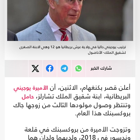
ترتيب يوجيني حاليا في ولاية عرش بريطانيا هو 12 وهي الابنة الصغرى
لشقيق الملك- الأناضول
شارك الخبر
أعلن قصر بكنغهام، الاثنين، أن
الأميرة
يوجيني
البريطانية، ابنة شقيق الملك تشارلز،
حامل
وتنتظر وصول مولودها الثالث من زوجها جاك
بروكسبنك هذا العام.
وتزوجت الأميرة من بروكسبنك في قلعة
وندسور في 2018، ولديهما ولدان هما