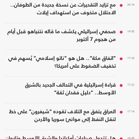
20:19
مع تزايد التقديرات عن نسخة جديدة من الطوفان..
الاحتلال متخوف من استهداف إيلات
19:58
صحفي إسرائيلي يكشف ما قاله نتنياهو قبل أيام
من هجوم 7 أكتوبر
17:26
"اتفاق مكة".. هل هو "ناتو إسلامي" يُسهم في
تخفيف الضغوط على أمريكا؟
17:22
قراءة إسرائيلية في التحالف الجديد بالشرق
الأوسط.. "دليل فقدان ثقة"
17:14
العراق يتفق مع ائتلاف تقوده "شيفرون" على خط
لنقل النفط إلى موانئ سوريا والأردن
16:45
هل تتحول صراعات أوكرانيا والشرق الأوسط وتايوان