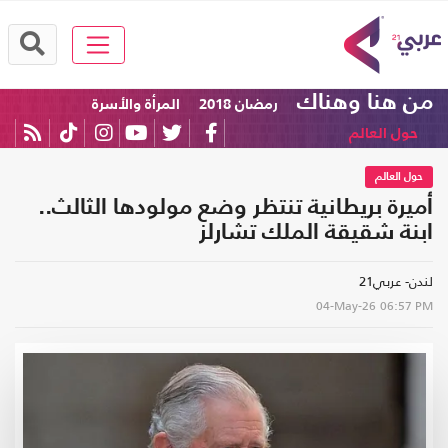
من هنا وهناك
رمضان 2018
المرأة والأسرة
حول العالم
حول العالم
أميرة بريطانية تنتظر وضع مولودها الثالث..
ابنة شقيقة الملك تشارلز
لندن- عربي21
04-May-26
06:57 PM