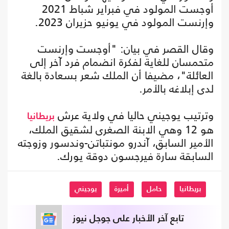
أوجست المولود في فبراير شباط 2021
وإرنست المولود في يونيو حزيران 2023.
وقال القصر في بيان: "أوجست وإرنست
متحمسان للغاية لفكرة انضمام فرد آخر إلى
العائلة"، مضيفا أن الملك شعر بسعادة بالغة
لدى إبلاغه بالأمر.
وترتيب يوجيني حاليا في ولاية عرش
بريطانيا
هو 12 وهي الابنة الصغرى لشقيق الملك،
الأمير السابق، آندرو مونتباتن-وندسور وزوجته
السابقة سارة فيرجسون دوقة يورك.
بريطانيا
حامل
أميرة
يوجيني
تابع آخر الأخبار على جوجل نيوز