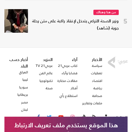
من هنا وهناك
5
وزير الصحة التركي يتدخل لإنقاذ راكبة على متن رحلة
جوية (شاهد)
الأخبار
آراء
المزيد
أخبار حسب
سياسة
كتاب عربي21
عربي21 TV
البلد
العراق
تغطيات
قضايا وآراء
عالم الفن
ليبيا
اقتصاد
مقالات مختارة
تكنولوجيا
سوريا
رياضة
أفكار
صحة
بريطانيا
صحافة
استطلاع رأي
مصر
ملفات وتقارير
لبنان
تابعنا على
هذا الموقع يستخدم ملف تعريف الارتباط