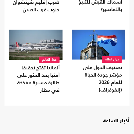
أسماك القرش للتنبؤ
ضرب إقليم شيتشوان
بالأعاصير؟
جنوب غرب الصين
حول العالم
حول العالم
تصنيف الدول على
ألمانيا تفتح تحقيقا
مؤشر جودة الحياة
أمنيا بعد العثور على
للعام 2026
طائرة مسيرة مفخخة
(إنفوغراف)
في مطار
أخبار الساعة