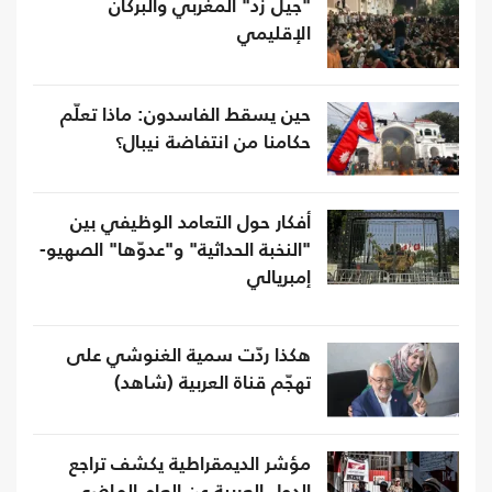
"جيل زد" المغربي والبركان
الإقليمي
حين يسقط الفاسدون: ماذا تعلّم
حكامنا من انتفاضة نيبال؟
أفكار حول التعامد الوظيفي بين
"النخبة الحداثية" و"عدوّها" الصهيو-
إمبريالي
هكذا ردّت سمية الغنوشي على
تهجّم قناة العربية (شاهد)
مؤشر الديمقراطية يكشف تراجع