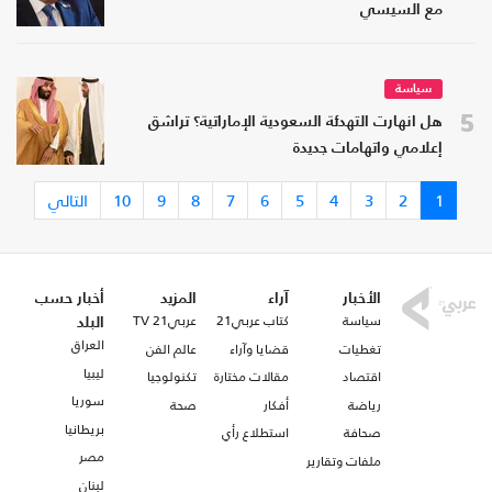
مع السيسي
سياسة
5
هل انهارت التهدئة السعودية الإماراتية؟ تراشق
إعلامي واتهامات جديدة
1
2
3
4
5
6
7
8
9
10
التالي
الأخبار
آراء
المزيد
أخبار حسب
سياسة
كتاب عربي21
عربي21 TV
البلد
العراق
تغطيات
قضايا وآراء
عالم الفن
ليبيا
اقتصاد
مقالات مختارة
تكنولوجيا
سوريا
رياضة
أفكار
صحة
بريطانيا
صحافة
استطلاع رأي
مصر
ملفات وتقارير
لبنان