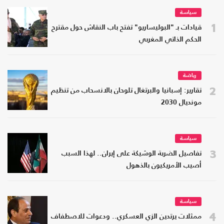
سياسة
1
قيادات بـ "البوليساريو" تفتح باب النقاش حول مقترح
الحكم الذاتي المغربي
رياضة
2
تقارير: إسبانيا والبرتغال تلوحان بالانسحاب من تنظيم
مونديال 2030
سياسة
3
تفاصيل الضربة الوشيكة على إيران.. لهذا السبب
أصيب الأمريكيون بالذهول
سياسة
4
ممثلات يرتدين الزي العسكري.. ودعوات للاصطفاف