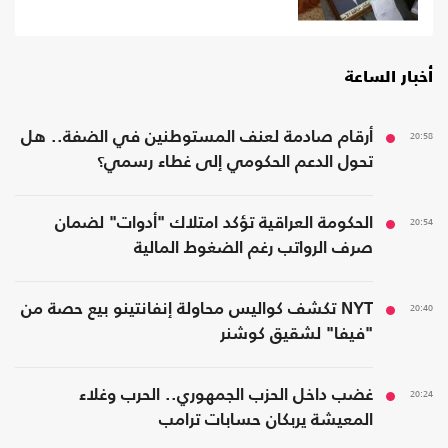
أخبار الساعة
20:58
أرقام صادمة لعنف المستوطنين في الضفة.. هل
تحول الدعم الحكومي إلى غطاء رسمي؟
20:54
الحكومة العراقية تؤكد امتلاك "أدوات" لضمان
صرف الرواتب رغم الضغوط المالية
20:40
NYT تكشف كواليس محاولة إنفانتينو بيع حصة من
"فيفا" لشقيق كوشنر
20:24
غضب داخل الحزب الجمهوري.. الحرب وغلاء
المعيشة يربكان حسابات ترامب