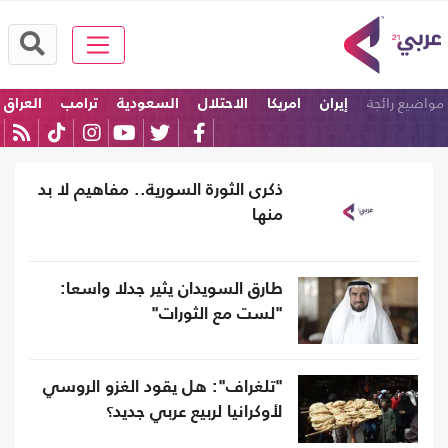
مواضيع رائجة
إيران
امريكا
الاحتلال
السعودية
ترامب
العراق
ذكرى الثورة السورية.. مفاهيم لا بد
منها
طارق السويدان يثير جدلا واسعا:
"لست مع الثورات"
"تلغراف": هل يقود الغزو الروسي
لأوكرانيا لربيع عربي جديد؟