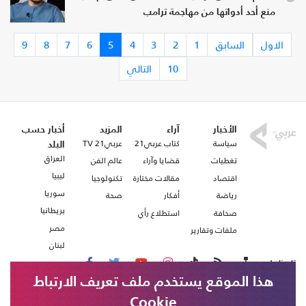
منع أحد أدواتها من مهاجمة ترامب
الاول
السابق
1
2
3
4
5
6
7
8
9
10
التالي
الأخبار
آراء
المزيد
أخبار حسب
سياسة
كتاب عربي21
عربي21 TV
البلد
العراق
تغطيات
قضايا وآراء
عالم الفن
ليبيا
اقتصاد
مقالات مختارة
تكنولوجيا
سوريا
رياضة
أفكار
صحة
بريطانيا
صحافة
استطلاع رأي
مصر
ملفات وتقارير
لبنان
تابعنا على
هذا الموقع يستخدم ملف تعريف الارتباط
Cookie