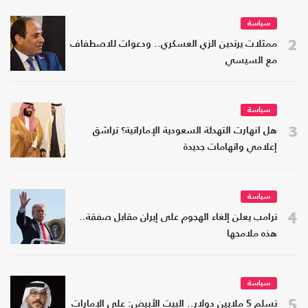
سياسة
2
ممثلات يرتدين الزي العسكري.. ودعوات للاصطفاف
مع السيسي
سياسة
3
هل انهارت التهدئة السعودية الإماراتية؟ تراشق
إعلامي واتهامات جديدة
سياسة
4
ترامب يعلن إلغاء الهجوم على إيران مقابل صفقة..
هذه ملامحها
سياسة
5
تسلم 5 ملايين دولار.. البيت الأبيض: على الإمارات