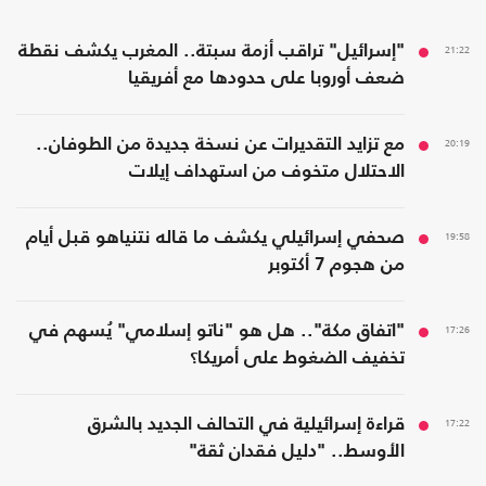
21:22
"إسرائيل" تراقب أزمة سبتة.. المغرب يكشف نقطة
ضعف أوروبا على حدودها مع أفريقيا
20:19
مع تزايد التقديرات عن نسخة جديدة من الطوفان..
الاحتلال متخوف من استهداف إيلات
19:58
صحفي إسرائيلي يكشف ما قاله نتنياهو قبل أيام
من هجوم 7 أكتوبر
17:26
"اتفاق مكة".. هل هو "ناتو إسلامي" يُسهم في
تخفيف الضغوط على أمريكا؟
17:22
قراءة إسرائيلية في التحالف الجديد بالشرق
الأوسط.. "دليل فقدان ثقة"