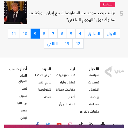
سياسة
5
ترامب يحدد موعد بدء المفاوضات مع إيران.. ويكشف
مفاجأة حول "الهجوم الملغي"
الاول
السابق
4
5
6
7
8
9
10
11
12
13
التالي
الأخبار
آراء
المزيد
أخبار حسب
سياسة
كتاب عربي21
عربي21 TV
البلد
العراق
تغطيات
قضايا وآراء
عالم الفن
ليبيا
اقتصاد
مقالات مختارة
تكنولوجيا
سوريا
رياضة
أفكار
صحة
بريطانيا
صحافة
استطلاع رأي
مصر
ملفات وتقارير
لبنان
تابعنا على