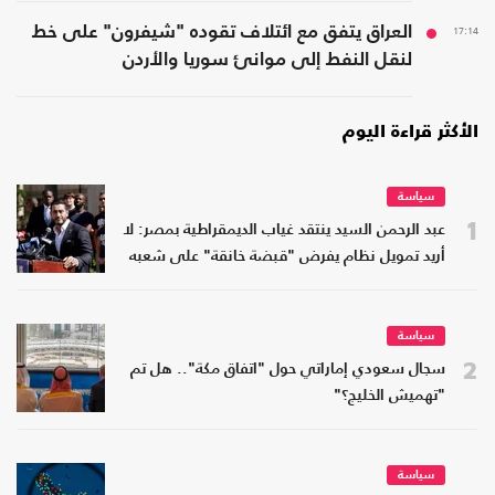
17:14
العراق يتفق مع ائتلاف تقوده "شيفرون" على خط
لنقل النفط إلى موانئ سوريا والأردن
الأكثر قراءة اليوم
سياسة
1
عبد الرحمن السيد ينتقد غياب الديمقراطية بمصر: لا
أريد تمويل نظام يفرض "قبضة خانقة" على شعبه
سياسة
2
سجال سعودي إماراتي حول "اتفاق مكة".. هل تم
"تهميش الخليج؟"
سياسة