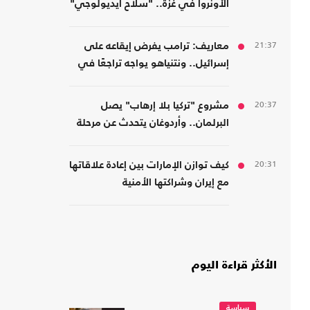
الأونروا في غزة.. "سلاح أيديولوجي"
21:37
معاريف: ترامب يفرض إيقاعه على
إسرائيل.. ونتنياهو يواجه تراجعًا في
هامش القرار
20:37
مشروع "تركيا بلا إرهاب" يصل
البرلمان.. وأردوغان يتحدث عن مرحلة
جديدة
20:31
كيف توازن الإمارات بين إعادة علاقاتها
مع إيران وشراكتها الأمنية
بـ"إسرائيل"؟
الأكثر قراءة اليوم
سياسة