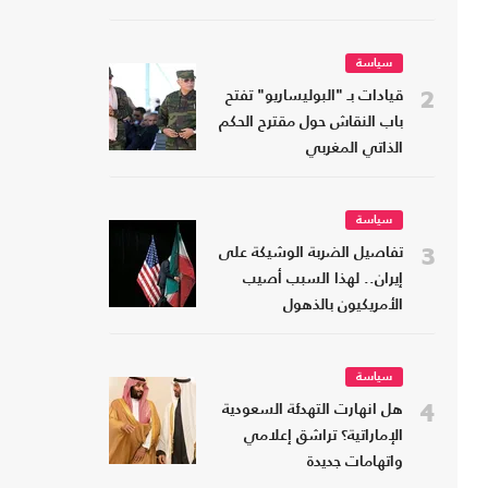
سياسة
2
قيادات بـ "البوليساريو" تفتح
باب النقاش حول مقترح الحكم
الذاتي المغربي
سياسة
3
تفاصيل الضربة الوشيكة على
إيران.. لهذا السبب أصيب
الأمريكيون بالذهول
سياسة
4
هل انهارت التهدئة السعودية
الإماراتية؟ تراشق إعلامي
واتهامات جديدة