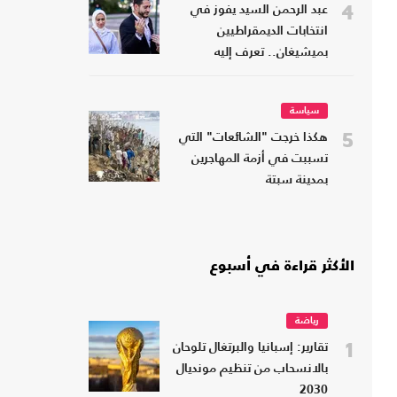
4
عبد الرحمن السيد يفوز في
انتخابات الديمقراطيين
بميشيغان.. تعرف إليه
سياسة
5
هكذا خرجت "الشائعات" التي
تسببت في أزمة المهاجرين
بمدينة سبتة
الأكثر قراءة في أسبوع
رياضة
1
تقارير: إسبانيا والبرتغال تلوحان
بالانسحاب من تنظيم مونديال
2030